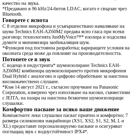
качество на звука.
*Предавано в 96 kHz/24-битов LDAC, когато е свързан чрез
Bluetooth.
Говорете с яснота
С 8 отделни микрофона и усъвършенствано намаляване на
шума Technics EAH-AZ60M2 предава ясно гласа при всеки
разговор; технологията JustMyVoice™* изолира и подсилва
думите и минимизира заобикалящия шум.
*Функция под постоянна разработка; вариращите условия на
околната среда може да повлияят на производителността.
Потопете се в звук
С водещо в индустрията* шумоизолиране Technics EAH-
AZ60M2 комбинира шумоизолирането против микрофония
Dual Hybrid с аналогово и цифрово обработване за наистина
висококачествено слушане.
*Към 14 август 2021 г., съгласно проучване на Panasonic
Corporation, измерено чрез използване на насоки, съвместими
с JEITA, на пазара на наистина безжични шумоизолиращи
слушалки.
Комфортно пасване за всяко ваше движение
Компактните леки слушалки пасват приятно и комфортно; 7
размера силиконови накрайници (XS1, XS2, S1, S2, M, L и
XL) предоставят персонализируемо пасване и осигуряват
поглъщащ звук с водоустойчивост IPX4*.