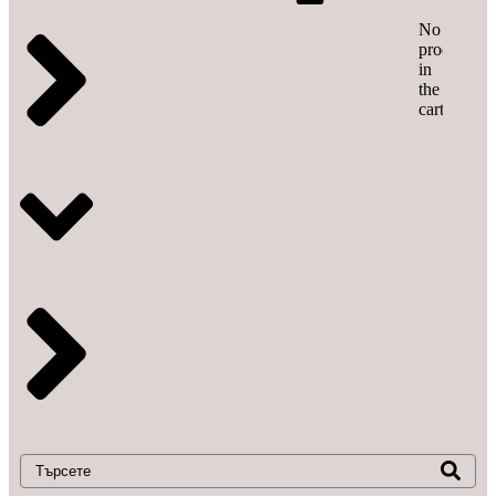
No
products
in
the
cart.