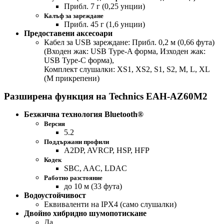
Прибл. 7 г (0,25 унции)
Калъф за зареждане
Прибл. 45 г (1,6 унции)
Предоставени аксесоари
Кабел за USB зареждане: Прибл. 0,2 м (0,66 фута)
(Входен жак: USB Type-A форма, Изходен жак:
USB Type-C форма),
Комплект слушалки: XS1, XS2, S1, S2, M, L, XL
(M прикрепени)
Разширена функция на Technics EAH-AZ60M2
Безжична технология Bluetooth®
Версия
5.2
Поддържани профили
A2DP, AVRCP, HSP, HFP
Кодек
SBC, AAC, LDAC
Работно разстояние
до 10 м (33 фута)
Водоустойчивост
Еквиваленти на IPX4 (само слушалки)
Двойно хибридно шумопотискане
Да