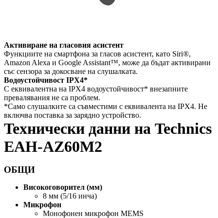
Активиране на гласовия асистент
Функциите на смартфона за гласов асистент, като Siri®,
Amazon Alexa и Google Assistant™, може да бъдат активирани
със сензора за докосване на слушалката.
Водоустойчивост IPX4*
С еквивалентна на IPX4 водоустойчивост* внезапните
превалявания не са проблем.
*Само слушалките са съвместими с еквивалента на IPX4. Не
включва поставка за зарядно устройство.
Teхнически данни на Technics
EAH-AZ60M2
ОБЩИ
Високоговорител (мм)
8 мм (5/16 инча)
Микрофон
Монофонен микрофон MEMS