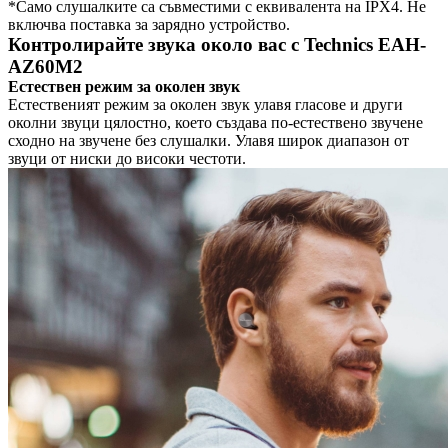
*Само слушалките са съвместими с еквивалента на IPX4. Не
включва поставка за зарядно устройство.
Контролирайте звука около вас с Technics EAH-
AZ60M2
Естествен режим за околен звук
Естественият режим за околен звук улавя гласове и други
околни звуци цялостно, което създава по-естествено звучене
сходно на звучене без слушалки. Улавя широк диапазон от
звуци от ниски до високи честоти.