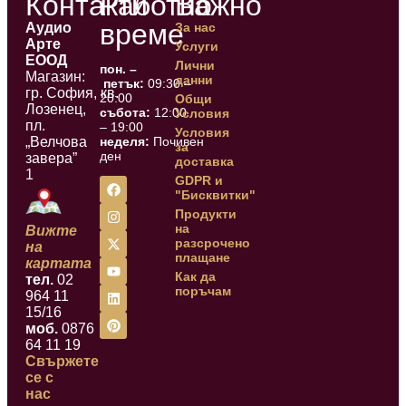
Контакти
Работно
Важно
време
Аудио
За нас
Арте
Услуги
ЕООД
Лични
пон. –
Магазин:
данни
петък:
09:30 –
гр. София, кв.
20:00
Общи
Лозенец,
събота:
12:00
Условия
пл.
– 19:00
Условия
„Велчова
неделя:
Почивен
за
ден
завера”
доставка
1
GDPR и
"Бисквитки"
Продукти
на
Вижте
разсрочено
на
плащане
картата
Как да
тел.
02
поръчам
964 11
15/16
моб.
0876
64 11 19
Свържете
се с
нас