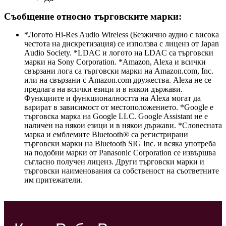
Съобщение относно търговските марки:
*Логото Hi-Res Audio Wireless (Безжично аудио с висока
честота на дискретизация) се използва с лиценз от Japan
Audio Society. *LDAC и логото на LDAC са търговски
марки на Sony Corporation. *Amazon, Alexa и всички
свързани лога са търговски марки на Amazon.com, Inc.
или на свързани с Amazon.com дружества. Alexa не се
предлага на всички езици и в някои държави.
Функциите и функционалността на Alexa могат да
варират в зависимост от местоположението. *Google е
търговска марка на Google LLC. Google Assistant не е
наличен на някои езици и в някои държави. *Словесната
марка и емблемите Bluetooth® са регистрирани
търговски марки на Bluetooth SIG Inc. и всяка употреба
на подобни марки от Panasonic Corporation се извършва
съгласно получен лиценз. Други търговски марки и
търговски наименования са собственост на съответните
им притежатели.