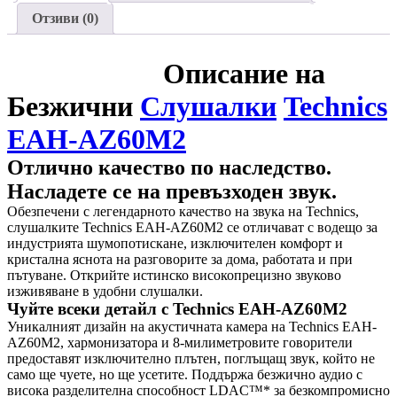
Отзиви (0)
Описание на
Безжични
Слушалки
Technics
EAH-AZ60M2
Отлично качество по наследство.
Насладете се на превъзходен звук.
Обезпечени с легендарното качество на звука на Technics,
слушалките Technics EAH-AZ60M2 се отличават с водещо за
индустрията шумопотискане, изключителен комфорт и
кристална яснота на разговорите за дома, работата и при
пътуване. Открийте истинско високопрецизно звуково
изживяване в удобни слушалки.
Чуйте всеки детайл с Technics EAH-AZ60M2
Уникалният дизайн на акустичната камера на Technics EAH-
AZ60M2, хармонизатора и 8-милиметровите говорители
предоставят изключително плътен, поглъщащ звук, който не
само ще чуете, но ще усетите. Поддържа безжично аудио с
висока разделителна способност LDAC™* за безкомпромисно