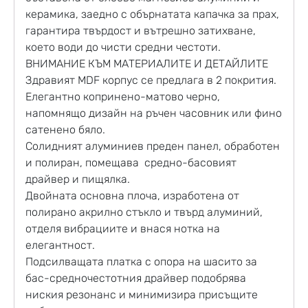
керамика, заедно с обърнатата капачка за прах,
гарантира твърдост и вътрешно затихване,
което води до чисти средни честоти.
ВНИМАНИЕ КЪМ МАТЕРИАЛИТЕ И ДЕТАЙЛИТЕ
Здравият MDF корпус се предлага в 2 покрития.
Елегантно копринено-матово черно,
напомнящо дизайн на ръчен часовник или фино
сатенено бяло.
Солидният алуминиев преден панел, обработен
и полиран, помещава средно-басовият
драйвер и пищялка.
Двойната основна плоча, изработена от
полирано акрилно стъкло и твърд алуминий,
отделя вибрациите и внася нотка на
елегантност.
Подсилващата платка с опора на шасито за
бас-средночестотния драйвер подобрява
ниския резонанс и минимизира присъщите