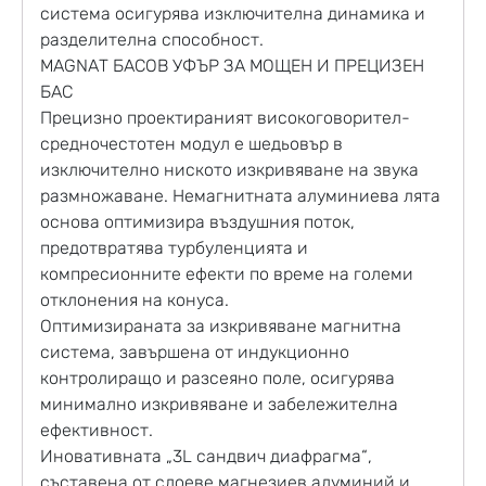
система осигурява изключителна динамика и
разделителна способност.
MAGNAT БАСОВ УФЪР ЗА МОЩЕН И ПРЕЦИЗЕН
БАС
Прецизно проектираният високоговорител-
средночестотен модул е шедьовър в
изключително ниското изкривяване на звука
размножаване. Немагнитната алуминиева лята
основа оптимизира въздушния поток,
предотвратява турбуленцията и
компресионните ефекти по време на големи
отклонения на конуса.
Оптимизираната за изкривяване магнитна
система, завършена от индукционно
контролиращо и разсеяно поле, осигурява
минимално изкривяване и забележителна
ефективност.
Иновативната „3L сандвич диафрагма“,
съставена от слоеве магнезиев алуминий и