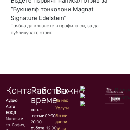
Бъдете първият написал отзив за
“Букшелф тонколони Magnat
Signature Edelstein”
Трябва да
влезнете в профила си
, за да
публикувате отзив.
Контакти
Работно
Важно
време
Аудио
За нас
Арте
Услуги
пон. –
ЕООД
Лични
петък:
09:30 –
Магазин:
данни
20:00
гр. София, кв.
събота:
12:00
Общи