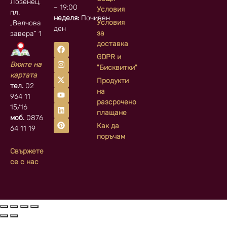
Лозенец,
– 19:00
Условия
пл.
неделя:
Почивен
Условия
„Велчова
ден
за
завера” 1
доставка
GDPR и
Вижте на
"Бисквитки"
картата
Продукти
тел.
02
на
964 11
разсрочено
15/16
плащане
моб.
0876
Как да
64 11 19
поръчам
Свържете
се с нас