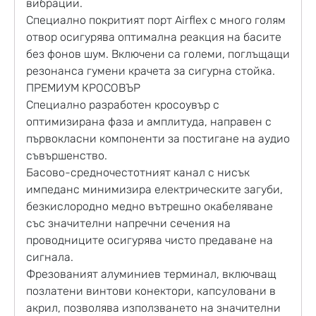
вибрации.
Специално покритият порт Airflex с много голям
отвор осигурява оптимална реакция на басите
без фонов шум. Включени са големи, поглъщащи
резонанса гумени крачета за сигурна стойка.
ПРЕМИУМ КРОСОВЪР
Специално разработен кросоувър с
оптимизирана фаза и амплитуда, направен с
първокласни компоненти за постигане на аудио
съвършенство.
Басово-средночестотният канал с нисък
импеданс минимизира електрическите загуби,
безкислородно медно вътрешно окабеляване
със значителни напречни сечения на
проводниците осигурява чисто предаване на
сигнала.
Фрезованият алуминиев терминал, включващ
позлатени винтови конектори, капсуловани в
акрил, позволява използването на значителни