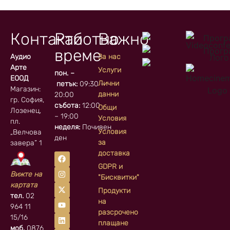
Контакти
Работно
Важно
време
Аудио
За нас
Арте
Услуги
пон. –
ЕООД
Лични
петък:
09:30 –
Магазин:
данни
20:00
гр. София, кв.
събота:
12:00
Общи
Лозенец,
– 19:00
Условия
пл.
неделя:
Почивен
Условия
„Велчова
ден
за
завера” 1
доставка
GDPR и
Вижте на
"Бисквитки"
картата
Продукти
тел.
02
на
964 11
разсрочено
15/16
плащане
моб.
0876