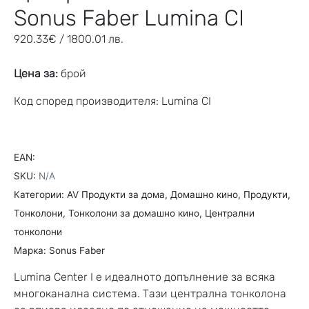
Sonus Faber Lumina CI
920.33
€
/ 1800.01 лв.
Цена за:
брой
Код според производителя: Lumina CI
EAN:
SKU:
N/A
Категории:
AV Продукти за дома
,
Домашно кино
,
Продукти
,
Тонколони
,
Тонколони за домашно кино
,
Централни
тонколони
Марка:
Sonus Faber
Lumina Center I е идеалното допълнение за всяка
многоканална система. Тази централна тонколона