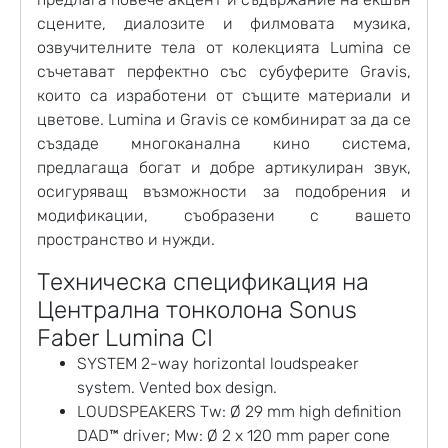
сцените, диалозите и филмовата музика,
озвучителните тела от колекцията Lumina се
съчетават перфектно със субуферите Gravis,
които са изработени от същите материали и
цветове. Lumina и Gravis се комбинират за да се
създаде многоканална кино система,
предлагаща богат и добре артикулиран звук,
осигуряващ възможности за подобрения и
модификации, съобразени с вашето
пространство и нужди.
Техническа спецификация на
Централна тонколона Sonus
Faber Lumina CI
SYSTEM 2-way horizontal loudspeaker
system. Vented box design.
LOUDSPEAKERS Tw: Ø 29 mm high definition
DAD™ driver; Mw: Ø 2 x 120 mm paper cone