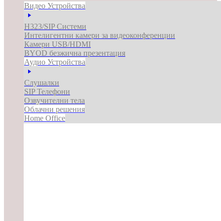
Видео Устройства
H323/SIP Системи
Интелигентни камери за видеоконференции
Камери USB/HDMI
BYOD безжична презентация
Аудио Устройства
Слушалки
SIP Телефони
Озвучителни тела
Облачни решения
Home Office