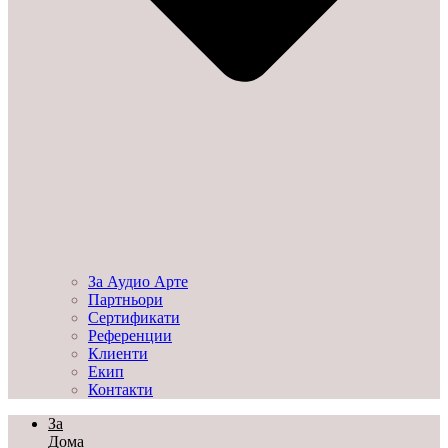
За Аудио Арте
Партньори
Сертификати
Референции
Клиенти
Екип
Контакти
За
Дома