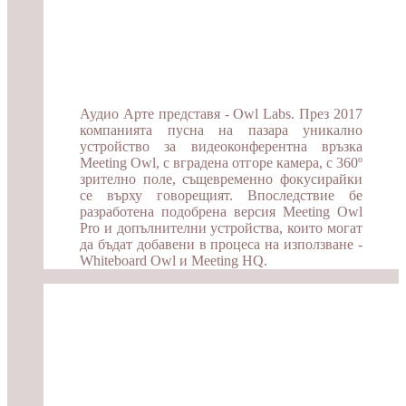
Аудио Арте представя - Owl Labs. През 2017
компанията пусна на пазара уникално
устройство за видеоконферентна връзка
Meeting Owl, с вградена отгоре камера, с 360º
зрително поле, същевременно фокусирайки
се върху говорещият. Впоследствие бе
разработена подобрена версия Meeting Owl
Pro и допълнителни устройства, които могат
да бъдат добавени в процеса на използване -
Whiteboard Owl и Meeting HQ.