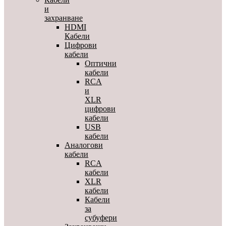
и
захранване
HDMI
Кабели
Цифрови
кабели
Оптични
кабели
RCA
и
XLR
цифрови
кабели
USB
кабели
Аналогови
кабели
RCA
кабели
XLR
кабели
Кабели
за
субуфери