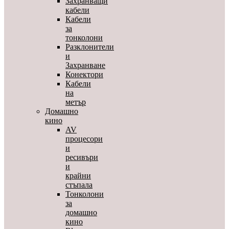
Захранващи
кабели
Кабели
за
тонколони
Разклонители
и
Захранване
Конектори
Кабели
на
метър
Домашно
кино
AV
процесори
и
ресивъри
и
крайни
стъпала
Тонколони
за
домашно
кино