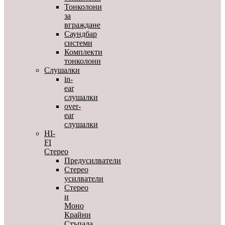
Тонколони
за
вграждане
Саундбар
системи
Комплекти
тонколони
Слушалки
in-
ear
слушалки
over-
ear
слушалки
HI-
FI
Стерео
Предусилватели
Стерео
усилватели
Стерео
и
Моно
Крайни
Стъпала