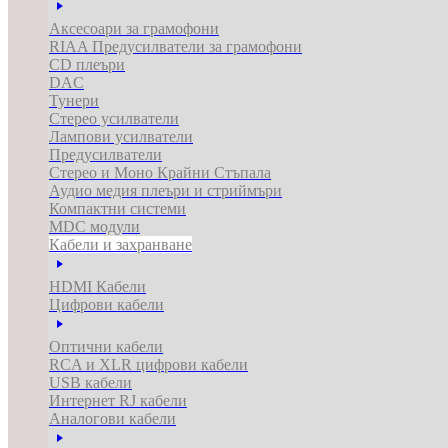
Аксесоари за грамофони
RIAA Предусилватели за грамофони
CD плеъри
DAC
Тунери
Стерео усилватели
Лампови усилватели
Предусилватели
Стерео и Моно Крайни Стъпала
Аудио медия плеъри и стриймъри
Компактни системи
MDC модули
Кабели и захранване
HDMI Кабели
Цифрови кабели
Оптични кабели
RCA и XLR цифрови кабели
USB кабели
Интернет RJ кабели
Аналогови кабели