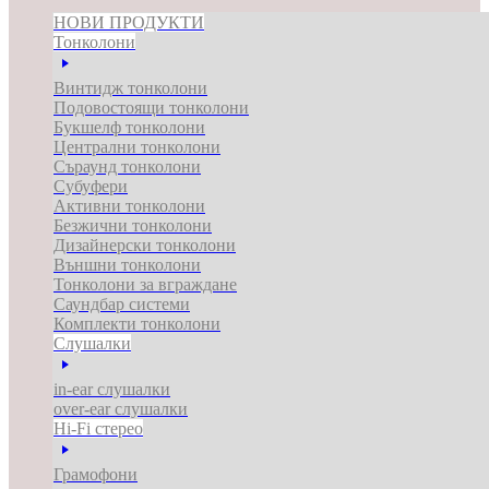
НОВИ ПРОДУКТИ
Тонколони
Винтидж тонколони
Подовостоящи тонколони
Букшелф тонколони
Централни тонколони
Съраунд тонколони
Субуфери
Активни тонколони
Безжични тонколони
Дизайнерски тонколони
Външни тонколони
Тонколони за вграждане
Саундбар системи
Комплекти тонколони
Слушалки
in-ear слушалки
over-ear слушалки
Hi-Fi стерео
Грамофони