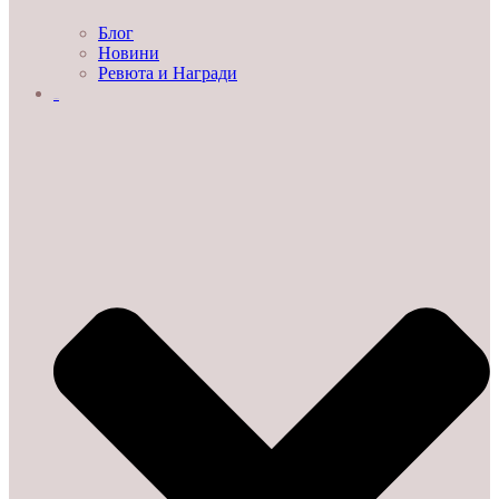
Блог
Новини
Ревюта и Награди
ЗА НАС