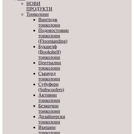
НОВИ
ПРОДУКТИ
Тонколони
Винтидж
тонколони
Подовостоящи
тонколони
(Floorstanding)
Букшелф
(Bookshelf)
тонколони
Централни
тонколони
Съраунд
тонколони
Субуфери
(Subwoofers)
Активни
тонколони
Безжични
тонколони
Дизайнерски
тонколони
Външни
тонколони