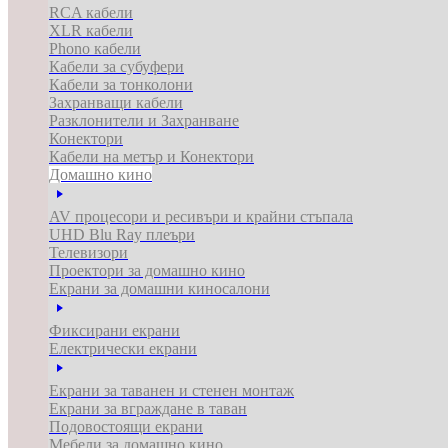
RCA кабели
XLR кабели
Phono кабели
Кабели за субуфери
Кабели за тонколони
Захранващи кабели
Разклонители и Захранване
Конектори
Кабели на метър и Конектори
Домашно кино
AV процесори и ресивъри и крайни стъпала
UHD Blu Ray плеъри
Телевизори
Проектори за домашно кино
Екрани за домашни киносалони
Фиксирани екрани
Електрически екрани
Екрани за таванен и стенен монтаж
Екрани за вграждане в таван
Подовостоящи екрани
Мебели за домашно кино