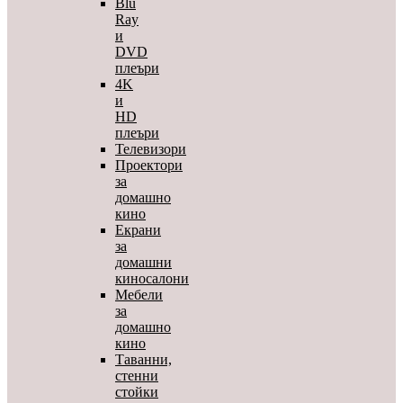
Blu
Ray
и
DVD
плеъри
4K
и
HD
плеъри
Телевизори
Проектори
за
домашно
кино
Екрани
за
домашни
киносалони
Мебели
за
домашно
кино
Таванни,
стенни
стойки