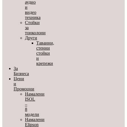
аудио
и
видео
техника
Стойки
за
тонколони
Други
Таванни,
стенни
стойки
и
крепежи
За
Бизнеса
Цени
и
Промоции
Намалени
ISOL
–
8
модели
Намалени
Elipson