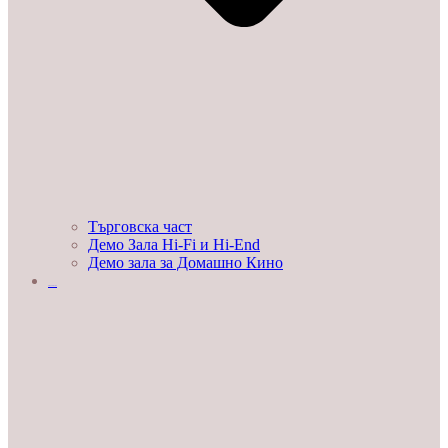
Търговска част
Демо Зала Hi-Fi и Hi-End
Демо зала за Домашно Кино
ЛЮБОПИТНО