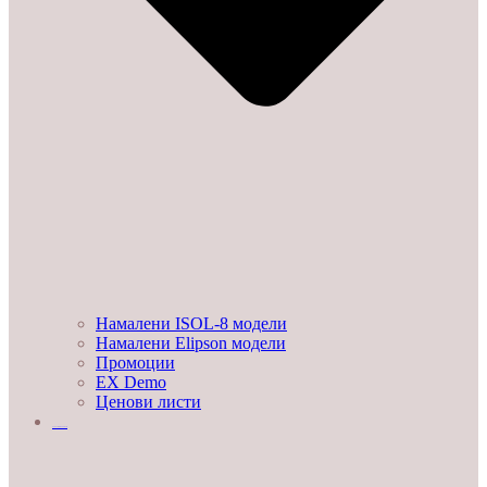
Намалени ISOL-8 модели
Намалени Elipson модели
Промоции
EX Demo
Ценови листи
УСЛУГИ И ПРОЕКТИ