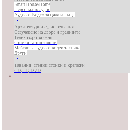
Smart House/Home
Персонално аудио
Аудио и Видео за цялата къща
Архитектурни аудио решения
Озвучаване на двора и градината
Телевизори за баня
Стойки за тонколони
Мебели за аудио и видео техника
Други
Таванни, стенни стойки и крепежи
CD, LP, DVD
ЗА БИЗНЕСА