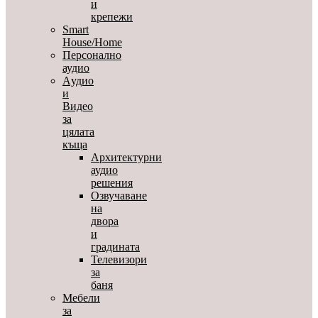
и
крепежи
Smart
House/Home
Персонално
аудио
Aудио
и
Видео
за
цялата
къща
Архитектурни
аудио
решения
Озвучаване
на
двора
и
градината
Телевизори
за
баня
Мебели
за