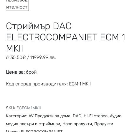
Стриймър DAC
ELECTROCOMPANIET ECM 1
MKII
6135.50
€
/ 11999.99 лв.
Цена за:
брой
Код според производителя: ECM 1 MKII
SKU:
ECECM1MKII
Категории:
AV Продукти за дома
,
DAC
,
Hi-Fi стерео
,
Аудио
медия плеъри и стриймъри
,
Нови продукти
,
Продукти
Марка:
ELECTROCOMPANIET