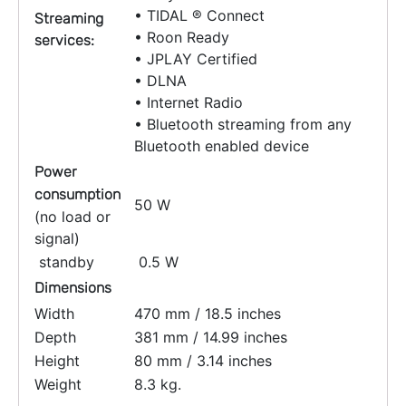
• TIDAL ® Connect
Streaming
• Roon Ready
services:
• JPLAY Certified
• DLNA
• Internet Radio
• Bluetooth streaming from any
Bluetooth enabled device
Power
consumption
50 W
(no load or
signal)
standby
0.5 W
Dimensions
Width
470 mm / 18.5 inches
Depth
381 mm / 14.99 inches
Height
80 mm / 3.14 inches
Weight
8.3 kg.