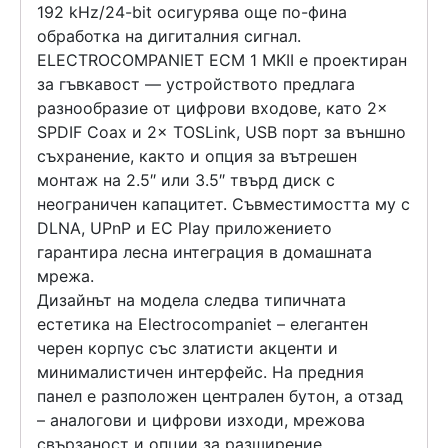
192 kHz/24-bit осигурява още по-фина
обработка на дигиталния сигнал.
ELECTROCOMPANIET ECM 1 MKII е проектиран
за гъвкавост — устройството предлага
разнообразие от цифрови входове, като 2×
SPDIF Coax и 2× TOSLink, USB порт за външно
съхранение, както и опция за вътрешен
монтаж на 2.5″ или 3.5″ твърд диск с
неограничен капацитет. Съвместимостта му с
DLNA, UPnP и EC Play приложението
гарантира лесна интеграция в домашната
мрежа.
Дизайнът на модела следва типичната
естетика на Electrocompaniet – елегантен
черен корпус със златисти акценти и
минималистичен интерфейс. На предния
панел е разположен централен бутон, а отзад
– аналогови и цифрови изходи, мрежова
свързаност и опции за разширение.