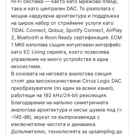
Hi‑Fi система — както като мрежови плеър,
така и като централен DAC. То разполага с
мощна хардуерна архитектура и поддръжка
на широк набор от стрийминг услуги като
TIDAL Connect, Qobuz, Spotify Connect, AirPlay
2, Bluetooth и Roon Ready сертификация. ECM
1 MKII използва същия интуитивен интерфейс
като EC Living серията, което позволява
управление на много устройства в една
екосистема.
В основата на неговата аналогова секция
стоят два висококачествени Cirrus Logic DAC
преобразувателя (по един за всеки канал),
работещи на 192 kHz/24-bit резолюция.
Благодарение на напълно симетричната
аналогова архитектура и нисък шумов под (<
–145 dB), звукът се възпроизвежда с
изключителна чистота и динамика.
Допълнително, технологията за upsampling до