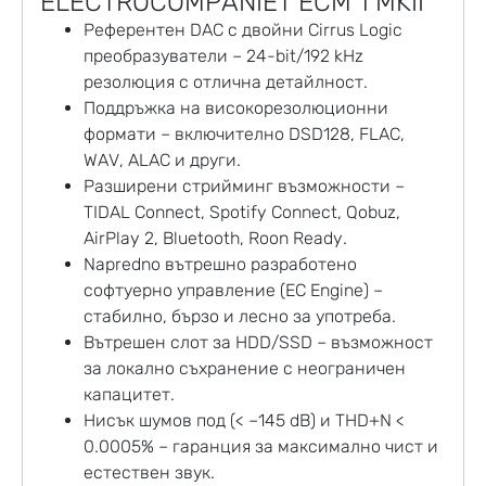
ELECTROCOMPANIET ECM 1 MKII
Референтен DAC с двойни Cirrus Logic
преобразуватели – 24-bit/192 kHz
резолюция с отлична детайлност.
Поддръжка на високорезолюционни
формати – включително DSD128, FLAC,
WAV, ALAC и други.
Разширени стрийминг възможности –
TIDAL Connect, Spotify Connect, Qobuz,
AirPlay 2, Bluetooth, Roon Ready.
Napredno вътрешно разработено
софтуерно управление (EC Engine) –
стабилно, бързо и лесно за употреба.
Вътрешен слот за HDD/SSD – възможност
за локално съхранение с неограничен
капацитет.
Нисък шумов под (< –145 dB) и THD+N <
0.0005% – гаранция за максимално чист и
естествен звук.