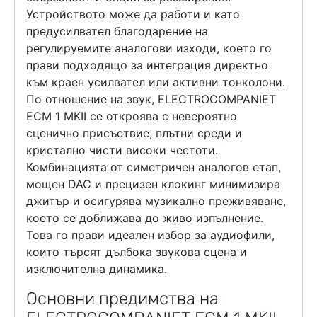
Устройството може да работи и като
предусилвател благодарение на
регулируемите аналогови изходи, което го
прави подходящо за интеграция директно
към краен усилвател или активни тонколони.
По отношение на звук, ELECTROCOMPANIET
ECM 1 MKII се откроява с невероятно
сценично присъствие, плътни среди и
кристално чисти високи честоти.
Комбинацията от симетричен аналогов етап,
мощен DAC и прецизен клокинг минимизира
джитър и осигурява музикално преживяване,
което се доближава до живо изпълнение.
Това го прави идеален избор за аудиофили,
които търсят дълбока звукова сцена и
изключителна динамика.
Основни предимства на