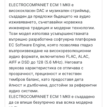
ELECTROCOMPANIET ECM 1 MKII
е
висококласен
DAC
и
музикален стриймър
,
създаден да предложи бъдещето на аудио
изживяването, съчетавайки норвежка
инженерна традиция и модерни технологии.
Този модел използва усъвършенстваната
вътрешно разработена софтуерна платформа
EC Software Engine, която позволява гладко
възпроизвеждане на високорезолюционни
аудио формати, включително FLAC, ALAC,
AIFF и DSD до 128 (5.6 MHz). Неговата
звукова характеристика се отличава с
прозрачност, прецизност и естествен
тембров баланс, като предоставя дета
йлност и дълбочина, достойни за референтни
аудио системи.
ELECTROCOMPANIET ECM 1 MKII е създадено
да се впише безупречно във всяка модерна