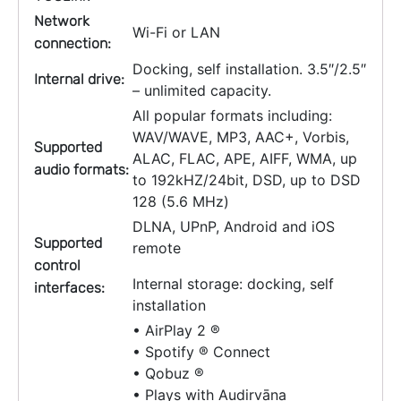
Network
Wi-Fi or LAN
connection:
Docking, self installation. 3.5″/2.5″
Internal drive:
– unlimited capacity.
All popular formats including:
WAV/WAVE, MP3, AAC+, Vorbis,
Supported
ALAC, FLAC, APE, AIFF, WMA, up
audio formats:
to 192kHZ/24bit, DSD, up to DSD
128 (5.6 MHz)
DLNA, UPnP, Android and iOS
Supported
remote
control
Internal storage: docking, self
interfaces:
installation
• AirPlay 2 ®
• Spotify ® Connect
• Qobuz ®
• Plays with Audirvāna