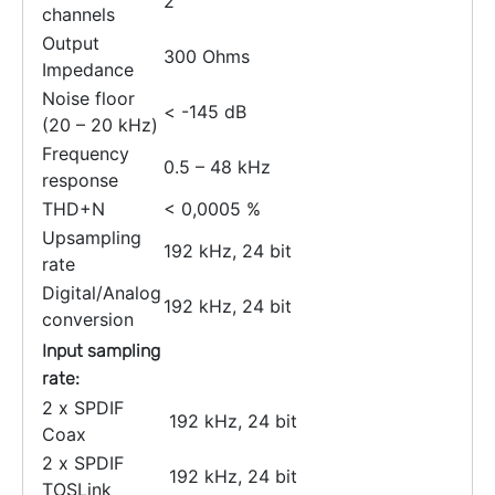
2
channels
Output
300 Ohms
Impedance
Noise floor
< -145 dB
(20 – 20 kHz)
Frequency
0.5 – 48 kHz
response
THD+N
< 0,0005 %
Upsampling
192 kHz, 24 bit
rate
Digital/Analog
192 kHz, 24 bit
conversion
Input sampling
rate:
2 x SPDIF
192 kHz, 24 bit
Coax
2 x SPDIF
192 kHz, 24 bit
TOSLink