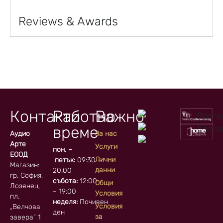
Reviews & Awards
Контакти
Работно
Важно
време
Аудио
За нас
Арте
Услуги
пон. –
ЕООД
Лични
петък:
09:30 –
Магазин:
данни
20:00
гр. София, кв.
събота:
12:00
Общи
Лозенец,
– 19:00
Условия
пл.
неделя:
Почивен
Условия
„Велчова
ден
за
завера” 1