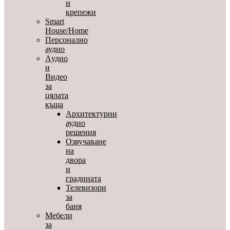
и
крепежи
Smart
House/Home
Персонално
аудио
Aудио
и
Видео
за
цялата
къща
Архитектурни
аудио
решения
Озвучаване
на
двора
и
градината
Телевизори
за
баня
Мебели
за