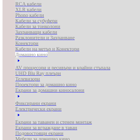
RCA кабели
XLR кабели
Phono кабели
Кабели за субуфери
Кабели за тонколони
Захранващи кабели
Разклонители и Захранване
Конектори
Кабели на метър и Конектори
Домашно кино
AV процесори и ресивъри и крайни стъпала
UHD Blu Ray плеъри
Телевизори
Проектори за домашно кино
Екрани за домашни киносалони
Фиксирани екрани
Електрически екрани
Екрани за таванен и стенен монтаж
Екрани за вграждане в таван
Подовостоящи екрани
Мебели за домашно кино