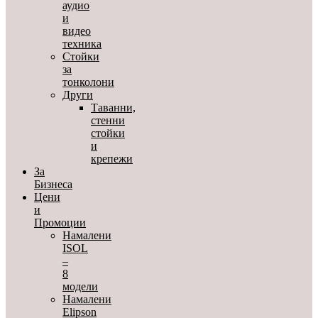
аудио
и
видео
техника
Стойки
за
тонколони
Други
Таванни,
стенни
стойки
и
крепежи
За
Бизнеса
Цени
и
Промоции
Намалени
ISOL
–
8
модели
Намалени
Elipson