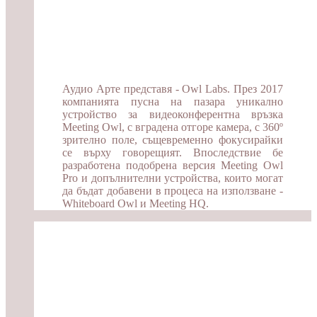
Аудио Арте представя - Owl Labs. През 2017
компанията пусна на пазара уникално
устройство за видеоконферентна връзка
Meeting Owl, с вградена отгоре камера, с 360º
зрително поле, същевременно фокусирайки
се върху говорещият. Впоследствие бе
разработена подобрена версия Meeting Owl
Pro и допълнителни устройства, които могат
да бъдат добавени в процеса на използване -
Whiteboard Owl и Meeting HQ.