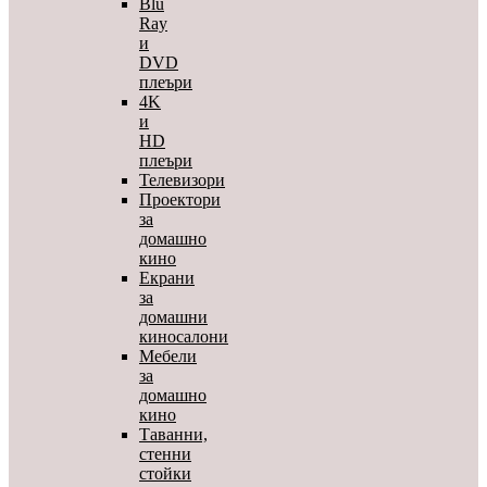
Blu
Ray
и
DVD
плеъри
4K
и
HD
плеъри
Телевизори
Проектори
за
домашно
кино
Екрани
за
домашни
киносалони
Мебели
за
домашно
кино
Таванни,
стенни
стойки