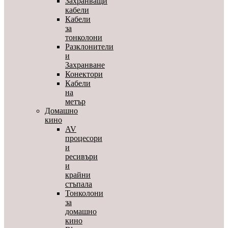
Захранващи
кабели
Кабели
за
тонколони
Разклонители
и
Захранване
Конектори
Кабели
на
метър
Домашно
кино
AV
процесори
и
ресивъри
и
крайни
стъпала
Тонколони
за
домашно
кино