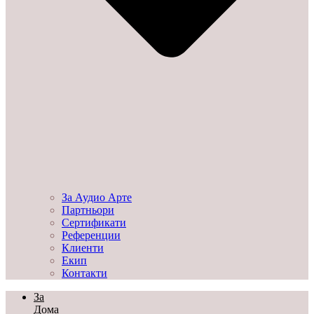
За Аудио Арте
Партньори
Сертификати
Референции
Клиенти
Екип
Контакти
За
Дома