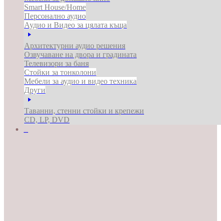
Smart House/Home
Персонално аудио
Аудио и Видео за цялата къща
Архитектурни аудио решения
Озвучаване на двора и градината
Телевизори за баня
Стойки за тонколони
Мебели за аудио и видео техника
Други
Таванни, стенни стойки и крепежи
CD, LP, DVD
ЗА БИЗНЕСА