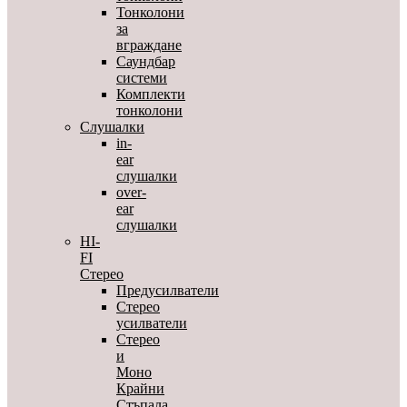
Тонколони
за
вграждане
Саундбар
системи
Комплекти
тонколони
Слушалки
in-
ear
слушалки
over-
ear
слушалки
HI-
FI
Стерео
Предусилватели
Стерео
усилватели
Стерео
и
Моно
Крайни
Стъпала