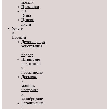
модели
Промоции
EX
Demo
Ценови
листи
Услуги
и
Проекти
Демонстрация
консултация
и
подбор
Планиране
подготовка
и
проектиране
Доставка
и
монтаж,
настройка
и
калибриране
Гаранционна
и