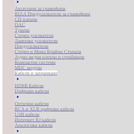
Аксесоари за грамофони
RIAA Предусилватели за грамофони
CD плеъри
DAC
Тунери
Стерео усилватели
Лампови усилватели
Предусилватели
Стерео и Моно Крайни Стъпала
Аудио медия плеъри и стриймъри
Компактни системи
MDC модули
Кабели и захранване
HDMI Кабели
Цифрови кабели
Оптични кабели
RCA и XLR цифрови кабели
USB кабели
Интернет RJ кабели
Аналогови кабели