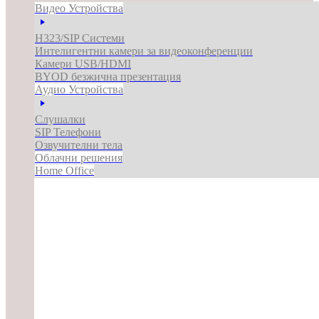
Видео Устройства
H323/SIP Системи
Интелигентни камери за видеоконференции
Камери USB/HDMI
BYOD безжична презентация
Аудио Устройства
Слушалки
SIP Телефони
Озвучителни тела
Облачни решения
Home Office