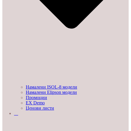
Намалени ISOL-8 модели
Намалени Elipson модели
Промоции
EX Demo
Ценови листи
УСЛУГИ И ПРОЕКТИ