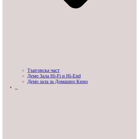
Търговска част
Демо Зала Hi-Fi и Hi-End
Демо зала за Домашно Кино
ЛЮБОПИТНО