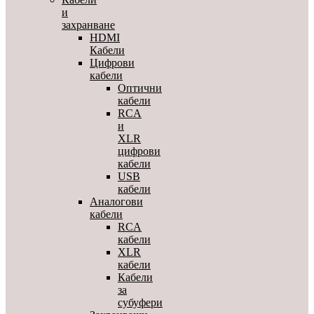
и
захранване
HDMI
Кабели
Цифрови
кабели
Оптични
кабели
RCA
и
XLR
цифрови
кабели
USB
кабели
Аналогови
кабели
RCA
кабели
XLR
кабели
Кабели
за
субуфери