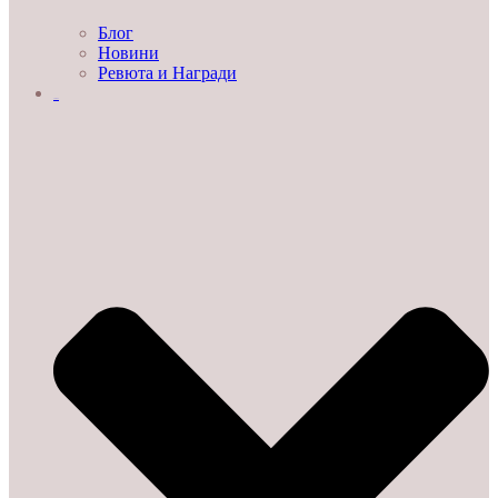
Блог
Новини
Ревюта и Награди
ЗА НАС