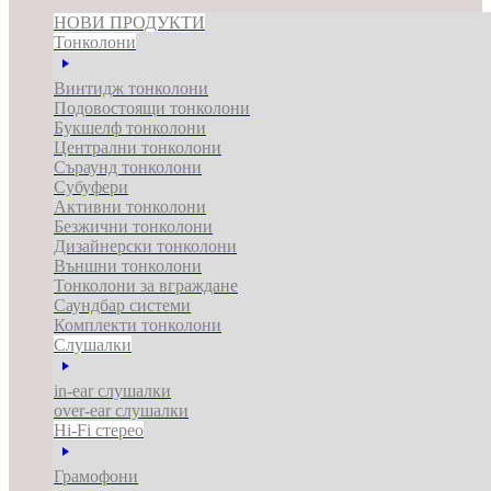
НОВИ ПРОДУКТИ
Тонколони
Винтидж тонколони
Подовостоящи тонколони
Букшелф тонколони
Централни тонколони
Съраунд тонколони
Субуфери
Активни тонколони
Безжични тонколони
Дизайнерски тонколони
Външни тонколони
Тонколони за вграждане
Саундбар системи
Комплекти тонколони
Слушалки
in-ear слушалки
over-ear слушалки
Hi-Fi стерео
Грамофони