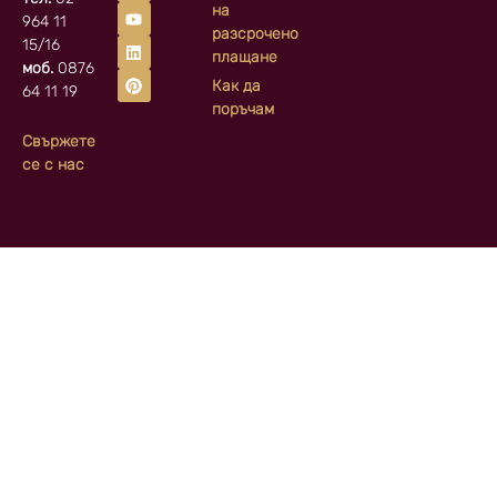
на
964 11
разсрочено
15/16
плащане
моб.
0876
Как да
64 11 19
поръчам
Свържете
се с нас