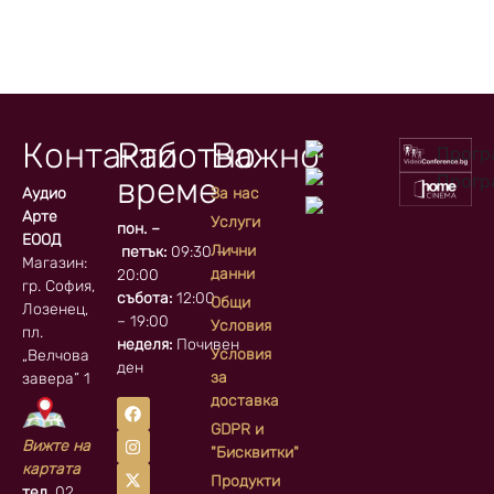
Контакти
Работно
Важно
време
Аудио
За нас
Арте
Услуги
пон. –
ЕООД
Лични
петък:
09:30 –
Магазин:
данни
20:00
гр. София, кв.
събота:
12:00
Общи
Лозенец,
– 19:00
Условия
пл.
неделя:
Почивен
Условия
„Велчова
ден
за
завера” 1
доставка
GDPR и
Вижте на
"Бисквитки"
картата
Продукти
тел.
02