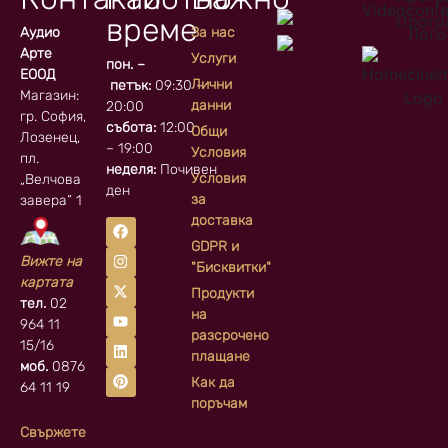
време
Аудио
За нас
Арте
Услуги
пон. –
ЕООД
Лични
петък:
09:30 –
Магазин:
данни
20:00
гр. София, кв.
събота:
12:00
Общи
Лозенец,
– 19:00
Условия
пл.
неделя:
Почивен
Условия
„Велчова
ден
за
завера” 1
доставка
GDPR и
Вижте на
"Бисквитки"
картата
Продукти
тел.
02
на
964 11
разсрочено
15/16
плащане
моб.
0876
Как да
64 11 19
поръчам
Свържете