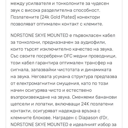
между усилвателя и тонколоните за чудесен
звук с висока разделителна способност.
Позлатените (24k Gold Plated) конектори
позволяват оптимален контакт с клемите.
NORSTONE SKYE MOUNTED е първокласен кабел
за тонколони, предназначен за аудиофили,
които търсят изключително качество на звука.
Със своите посребрени OFC медни проводници,
този кабел гарантира оптимален трансфер на
сигнала, запазвайки чистотата и динамиката
на звука. Неговата усукана структура предпазва
от електромагнитни смущения, като по този
начин осигурява чисто и естествено
възпроизвеждане на звука. Сменяеми бананови
щепсели и лопатки, включващи 24K позлатени
контакти, осигуряват надеждна връзка с
клемните блокове. Награден с Diapason d’Or,
NORSTONE SKYE MOUNTED е идеалният избор за