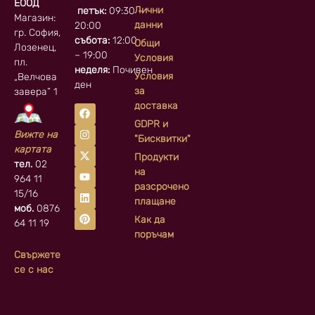
ЕООД
Лични
петък:
09:30 –
Магазин:
данни
20:00
гр. София, кв.
събота:
12:00
Общи
Лозенец,
– 19:00
Условия
пл.
неделя:
Почивен
Условия
„Велчова
ден
за
завера” 1
доставка
GDPR и
Вижте на
"Бисквитки"
картата
Продукти
тел.
02
на
964 11
разсрочено
15/16
плащане
моб.
0876
Как да
64 11 19
поръчам
Свържете
се с нас