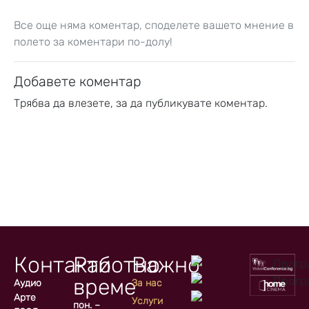
Все още няма коментар, споделете вашето мнение в
полето за коментари по-долу!
Добавете коментар
Трябва да
влезете
, за да публикувате коментар.
Контакти
Работно
Важно
време
Аудио
За нас
Арте
Услуги
пон. –