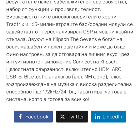
резултатът е пакет, забележителен със своя стил,
набор от функции и производителност.
Високочестотните високоговорители с хорни
Tractrix и 165-милиметровите бас/средни модули се
задействат от персонализиран DSP и мошни крайни
стъпала.
Звукът на
Klipsch The Sevens
е богат на
баси, мащабен и пълен с детайли и може да бъде
фино настроен, за да отговаря на личния вкус чрез
интуитивното приложение Connect на Klipsch.
Цялостната свързаност, включително HDMI ARC,
USB-B, Bluetooth, аналогов (вкл. MM фоно), плюс
възпроизвеждане на музика с висока разделителна
способност до 192kHz/24-bit, гарантира, че това е
система, която е готова за всичко!
Facebook
Twitter
LinkedIn