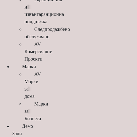
и
извънгаранционна
поддръжка
Следпродажбено
обслужване
AV
Комерсиални
Проекти
Марки
AV
Марки
за
дома
Марки
за
Бизнеса
Демо
Зали