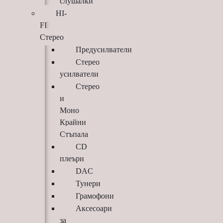
слушалки
HI-
FI
Стерео
Предусилватели
Стерео
усилватели
Стерео
и
Моно
Крайни
Стъпала
CD
плеъри
DAC
Тунери
Грамофони
Аксесоари
за