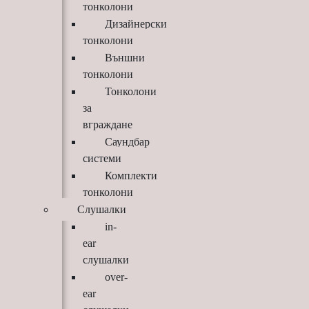
тонколони
Дизайнерски
тонколони
Външни
тонколони
Тонколони
за
вграждане
Саундбар
системи
Комплекти
тонколони
Слушалки
in-
ear
слушалки
over-
ear