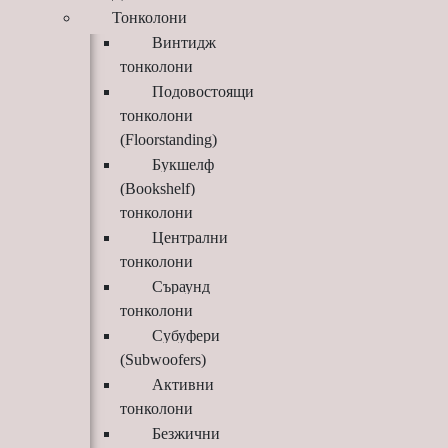
Тонколони
Винтидж
тонколони
Подовостоящи
тонколони
(Floorstanding)
Букшелф
(Bookshelf)
тонколони
Централни
тонколони
Съраунд
тонколони
Субуфери
(Subwoofers)
Активни
тонколони
Безжични