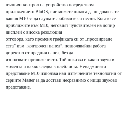
пълният контрол на устройство посредством
приложението BluOS, вие можете никога да не докосвате
вашия M10 за да слушате любимите си песни. Когато се
приближите към M10, неговият чувствителен на допир
дисплей с висока резолюция
отговоря, като променя графиката си от „просвирване
сега” към „контролен панел”, позволявайки работа
директно от предния панел, без да
използвате приложението. Той показва и какво звучи в
момента и какво следва в плейлиста. Ненадминато
представяне M10 използва най-изтъчнените технологии от
сериите Master за да достави несравнимо с нищо звуково
представяне.