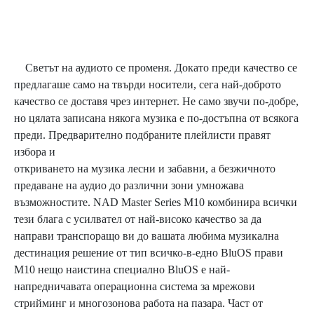
Светът на аудиото се променя. Докато преди качество се
предлагаше само на твърди носители, сега най-доброто
качество се доставя чрез интернет. Не само звучи по-добре,
но цялата записана някога музика е по-достъпна от всякога
преди. Предварително подбраните плейлисти правят
избора и
откриването на музика лесни и забавни, а безжичното
предаване на аудио до различни зони умножава
възможностите. NAD Master Series M10 комбинира всички
тези блага с усилвател от най-високо качество за да
направи транспоращо ви до вашата любима музикална
дестинация решение от тип всичко-в-едно BluOS прави
M10 нещо наистина специално BluOS е най-
напредничавата операционна система за мрежови
стрийминг и многозонова работа на пазара. Част от