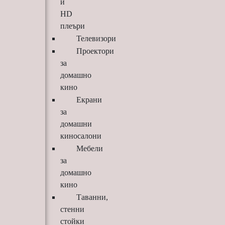
и
HD
плеъри
Телевизори
Проектори
за
домашно
кино
Екрани
за
домашни
киносалони
Мебели
за
домашно
кино
Таванни,
стенни
стойки