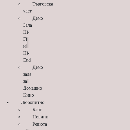
Търговска
част
Демо
Зала
Hi-
Fi
и
Hi-
End
Демо
зала
за
Домашно
Кино
Любопитно
Блог
Новини
Ревюта