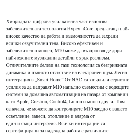
Хибридната цифрова усилвателна част използва
забележителната технология Hypex nCore предлагаща най-
високо качество на работа и възможността да захрани
всички озвучителни тела. Високо ефективен и
забележително мощен, M10 може да възпроизведе дори
най-нежните музикални детайли с ярък реализъм.
Отличителните белези на тази технология са безгрижната
динамика и пълното отсъствие на електронен шум. Лесна
интеграция в „Smart Home” От NAD са хвърлили сериозни
усилия за да направят M10 напълно съвместим с водещите
системи за домашна автоматизация на пазара от компании
като Apple, Crestron, Control4, Lutron и много други. Това
означава, че можете да контролирате М10 заедно с вашето
осветление, завеси, отопление и аларма от
един и същи интерфейс. Всички интеграции са
сертифицирани за надеждна работа с различните