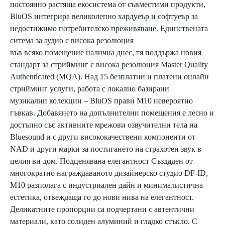
постоянно растяща екосистема от съвместими продукти,
BluOS интегрира великолепно хардуеър и софтуеър за
недостижимо потребителско преживяване. Единствената
ситема за аудио с висока резолюция
във всяко помещение налична днес, тя поддържа новия
стандарт за стрийминг с висока резолюция Master Quality
Authenticated (MQA). Над 15 безплатни и платени онлайн
стрийминг услуги, работа с локално базирани
музикални колекции – BluOS прави M10 невероятно
гъвкав. Добавянето на допълнителни помещения е лесно и
достъпно със активните мрежови озвучителни тела на
Bluesound и с други висококачествени компоненти от
NAD и други марки за постигането на страхотен звук в
целия ви дом. Подценявана елегантност Създаден от
многократно награждаваното дизайнерско студио DF-ID,
M10 разполага с индустриален дайн и минималистична
естетика, отвеждаща го до нови нива на елегантност.
Деликатните пропорции са подчертани с автентични
материали, като солиден алуминий и гладко стъкло. С