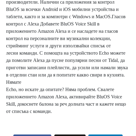
производители. Налични са приложения за контрол
BluOS за всички Android и iOS мобилни устройства и
таблети, както и за компютри с Windows и MacOS.Гласов
контрол с Alexa Добавете BluOS Voice Skill в
приложението Amazon Alexa и се насладете на гласов
контрол на персоналните ви музикални колекции,
стрийминг услуги и други използвайки списък от
лесни команди. С помощта на устройството Echo можете
да помолите Alexa да пусне популярни песни от Tidal, да
приготви записани плейлисти, да усили или намали звука
в отделни стаи или да я попитате какво свири в кухнята.
Нямате
Echo, но искате да опитате? Няма проблем. Свалете
приложението Amazon Alexa, активирайте BluOS Voice
Skill, докоснете балона за реч долната част и кажете нещо
от списъка с команди.