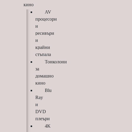
кино
AV
процесори
и
ресивъри
и
крайни
стъпала
Тонколони
за
домашно
кино
Blu
Ray
и
DVD
плеъри
4K