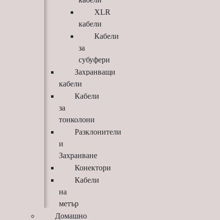
XLR
кабели
Кабели
за
субуфери
Захранващи
кабели
Кабели
за
тонколони
Разклонители
и
Захранване
Конектори
Кабели
на
метър
Домашно