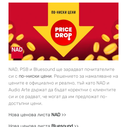
NAD, PSB и Bluesound ще зарадват почитателите
си с
по-ниски цени
. Решението за намаляване на
цените е официално и реално, тъй като NAD и
Audio Arte държат да бъдат коректни с клиентите
си и се радват, че могат да им предложат по-
достъпни цени.
Нова ценова листа
NAD
>>
Нова ценова листа
Bluesound
>>