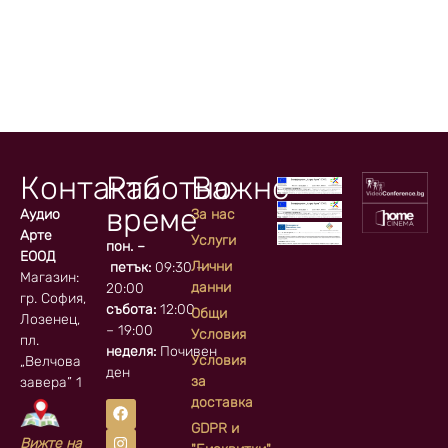
Контакти
Работно
Важно
време
Аудио
За нас
Арте
Услуги
пон. –
ЕООД
Лични
петък:
09:30 –
Магазин:
данни
20:00
гр. София, кв.
събота:
12:00
Общи
Лозенец,
– 19:00
Условия
пл.
неделя:
Почивен
Условия
„Велчова
ден
за
завера” 1
доставка
GDPR и
Вижте на