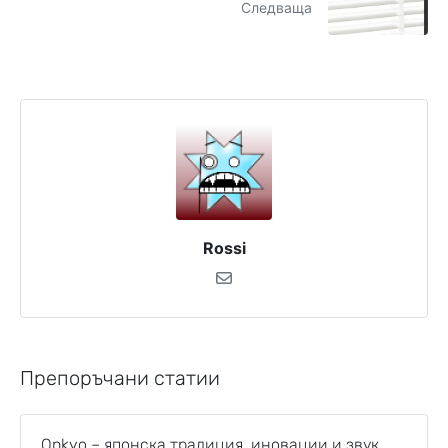
Следваща
Rossi
Препоръчани статии
Onkyo – японска традиция, иновации и звук