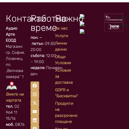
Контакти
Работно
Важно
време
Аудио
За нас
Арте
Услуги
пон. –
ЕООД
Лични
петък:
09:30 –
Магазин:
данни
20:00
гр. София, кв.
събота:
12:00
Общи
Лозенец,
– 19:00
Условия
пл.
неделя:
Почивен
Условия
„Велчова
ден
за
завера” 1
доставка
GDPR и
Вижте на
"Бисквитки"
картата
Продукти
тел.
02
на
964 11
разсрочено
15/16
плащане
моб.
0876