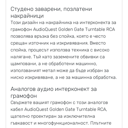
Студено заварени, позлатени
накрайници
Този дизайн на накрайника на
интерконекта за
грамофон
AudioQuest Golden Gate Turntable RCA
позволява връзка без спойка, която е често
срещан източник на изкривявания. Вместо
спойка, процесът използва техника с високо
налягане. Тъй като заземените обвивки са
щамповани, а не обработени машинно,
използваният метал може да бъде избран за
ниско изкривяване, а не за машинна обработка.
Аналогов аудио интерконект за
грамофон
Свържете вашият грамофон с този аналогов
кабел AudioQuest Golden Gate Turntable RCA,
щателно проектиран за изключителна
гъвкавост и многофункционалност. Плътните