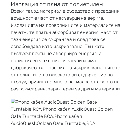
Изолация от пяна от полиетилен
Всеки твърд материал в съседство с проводник
всъщност е част от несъвършена верига.
Изолацията на проводниците и материалите на
печатните платки абсорбират енергия. Част от
тази енергия се съхранява и след това се
освобождава като изкривяване. Тъй като
въздухът почти не абсорбира енергия, а
полиетиленът е с ниски загуби и има
доброкачествен профил на изкривяване, пяната
от полиетилен с високото си съдържание на
въздух, причинява много по-малко от ефекта на
разфокусиране, характерен за други материали.