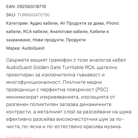
EAN:
092592018716
SKU:
TURNGGATE150
Категории:
Аудио кабели
,
AV Продукти за дома
,
Phono
кабели
,
RCA кабели
,
Аналогови кабели
,
Кабели и
захранване
,
Нови продукти
,
Продукти
Марка:
AudioQuest
Свържете вашият грамофон с този аналогов кабел
AudioQuest Golden Gate Turntable RCA, щателно
проектиран за изключителна гъвкавост и
многофункционалност. Плътните медни
проводници с перфектна повърхност (PSC)
минимизират изкривяванията, изолацията от
разпенен полиетилен запазва динамичните
контрасти, а металният слой за разсейване на шума
ефективно разсейва високочестотния шум за по-
чиста, по-ясна и по-естествено красива музика.