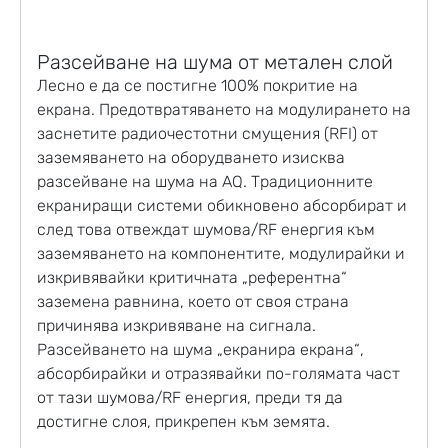
Разсейване на шума от метален слой
Лесно е да се постигне 100% покритие на
екрана. Предотвратяването на модулирането на
заснетите радиочестотни смущения (RFI) от
заземяването на оборудването изисква
разсейване на шума на AQ. Традиционните
екраниращи системи обикновено абсорбират и
след това отвеждат шумова/RF енергия към
заземяването на компонентите, модулирайки и
изкривявайки критичната „референтна“
заземена равнина, което от своя страна
причинява изкривяване на сигнала.
Разсейването на шума „екранира екрана“,
абсорбирайки и отразявайки по-голямата част
от тази шумова/RF енергия, преди тя да
достигне слоя, прикрепен към земята.