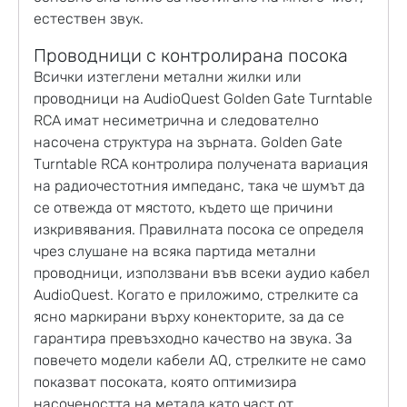
естествен звук.
Проводници с контролирана посока
Всички изтеглени метални жилки или
проводници на
AudioQuest Golden Gate Turntable
RCA
имат несиметрична и следователно
насочена структура на зърната. Golden Gate
Turntable RCA контролира получената вариация
на радиочестотния импеданс, така че шумът да
се отвежда от мястото, където ще причини
изкривявания. Правилната посока се определя
чрез слушане на всяка партида метални
проводници, използвани във всеки аудио кабел
AudioQuest. Когато е приложимо, стрелките са
ясно маркирани върху конекторите, за да се
гарантира превъзходно качество на звука. За
повечето модели кабели AQ, стрелките не само
показват посоката, която оптимизира
насочеността на метала като част от