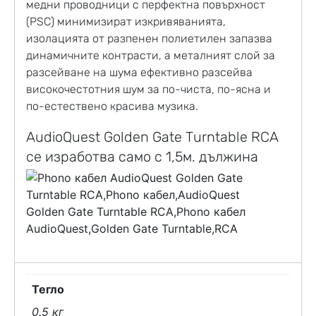
медни проводници с перфектна повърхност
(PSC) минимизират изкривяванията,
изолацията от разпенен полиетилен запазва
динамичните контрасти, а металният слой за
разсейване на шума ефективно разсейва
високочестотния шум за по-чиста, по-ясна и
по-естествено красива музика.
AudioQuest Golden Gate Turntable RCA
се изработва само с 1,5м. дължина
Тегло
0.5 кг