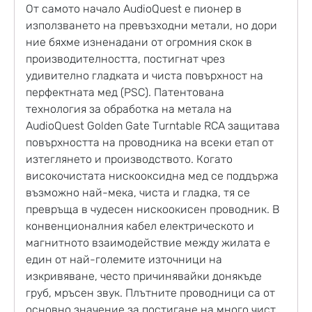
От самото начало AudioQuest е пионер в
използването на превъзходни метали, но дори
ние бяхме изненадани от огромния скок в
производителността, постигнат чрез
удивително гладката и чиста повърхност на
перфектната мед (PSC). Патентована
технология за обработка на метала на
AudioQuest Golden Gate Turntable RCA защитава
повърхността на проводника на всеки етап от
изтеглянето и производството. Когато
високочистата нискооксидна мед се поддържа
възможно най-мека, чиста и гладка, тя се
превръща в чудесен нискоокисен проводник. В
конвенционалния кабел електрическото и
магнитното взаимодействие между жилата е
един от най-големите източници на
изкривяване, често причинявайки донякъде
груб, мръсен звук. Плътните проводници са от
основно значение за постигане на много чист,