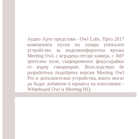
Аудио Арте представя - Owl Labs. През 2017
компанията пусна на пазара уникално
устройство за видеоконферентна връзка
Meeting Owl, с вградена отгоре камера, с 360º
зрително поле, същевременно фокусирайки
се върху говорещият. Впоследствие бе
разработена подобрена версия Meeting Owl
Pro и допълнителни устройства, които могат
да бъдат добавени в процеса на използване -
Whiteboard Owl и Meeting HQ.