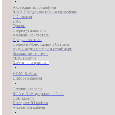
Аксесоари за грамофони
RIAA Предусилватели за грамофони
CD плеъри
DAC
Тунери
Стерео усилватели
Лампови усилватели
Предусилватели
Стерео и Моно Крайни Стъпала
Аудио медия плеъри и стриймъри
Компактни системи
MDC модули
Кабели и захранване
HDMI Кабели
Цифрови кабели
Оптични кабели
RCA и XLR цифрови кабели
USB кабели
Интернет RJ кабели
Аналогови кабели