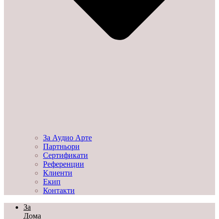
За Аудио Арте
Партньори
Сертификати
Референции
Клиенти
Екип
Контакти
За
Дома