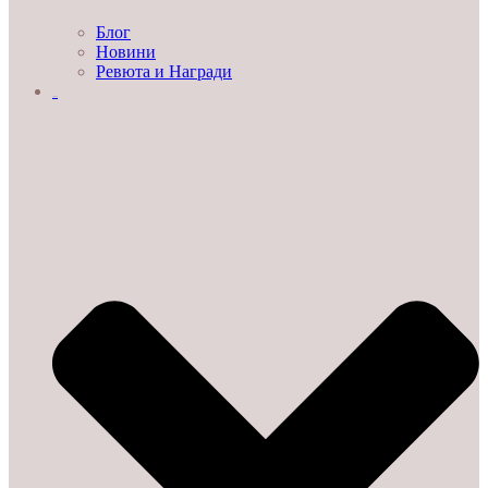
Блог
Новини
Ревюта и Награди
ЗА НАС