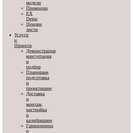
модели
Промоции
EX
Demo
Ценови
листи
Услуги
и
Проекти
Демонстрация
консултация
и
подбор
Планиране
подготовка
и
проектиране
Доставка
и
монтаж,
настройка
и
калибриране
Гаранционна
и