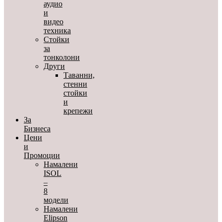
аудио
и
видео
техника
Стойки
за
тонколони
Други
Таванни,
стенни
стойки
и
крепежи
За
Бизнеса
Цени
и
Промоции
Намалени
ISOL
–
8
модели
Намалени
Elipson