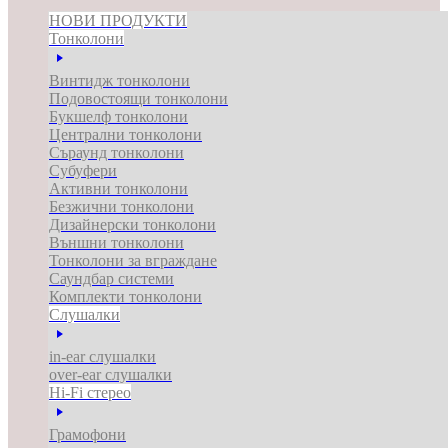
НОВИ ПРОДУКТИ
Тонколони
Винтидж тонколони
Подовостоящи тонколони
Букшелф тонколони
Централни тонколони
Съраунд тонколони
Субуфери
Активни тонколони
Безжични тонколони
Дизайнерски тонколони
Външни тонколони
Тонколони за вграждане
Саундбар системи
Комплекти тонколони
Слушалки
in-ear слушалки
over-ear слушалки
Hi-Fi стерео
Грамофони