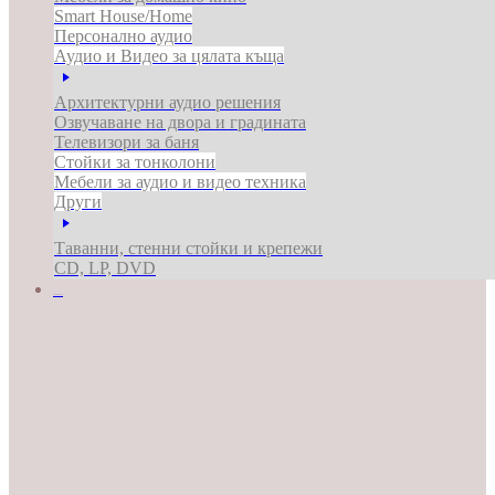
Smart House/Home
Персонално аудио
Аудио и Видео за цялата къща
Архитектурни аудио решения
Озвучаване на двора и градината
Телевизори за баня
Стойки за тонколони
Мебели за аудио и видео техника
Други
Таванни, стенни стойки и крепежи
CD, LP, DVD
ЗА БИЗНЕСА