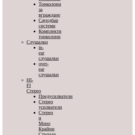
Тонколони
за
вграждане
Саундбар
системи
Комплекти
тонколони
Слушалки
in-
ear
слушалки
over-
ear
слушалки
HI-
FI
Стерео
Предусилватели
Стерео
усилватели
Стерео
и
Моно
Крайни
Стъпала