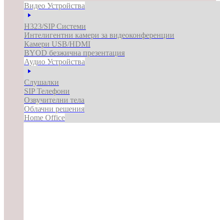
Видео Устройства
H323/SIP Системи
Интелигентни камери за видеоконференции
Камери USB/HDMI
BYOD безжична презентация
Аудио Устройства
Слушалки
SIP Телефони
Озвучителни тела
Облачни решения
Home Office