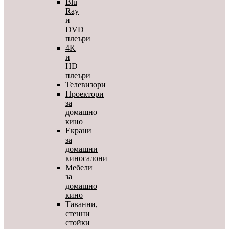
Blu
Ray
и
DVD
плеъри
4K
и
HD
плеъри
Телевизори
Проектори
за
домашно
кино
Екрани
за
домашни
киносалони
Мебели
за
домашно
кино
Таванни,
стенни
стойки