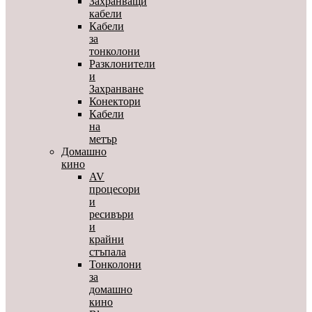
Захранващи
кабели
Кабели
за
тонколони
Разклонители
и
Захранване
Конектори
Кабели
на
метър
Домашно
кино
AV
процесори
и
ресивъри
и
крайни
стъпала
Тонколони
за
домашно
кино