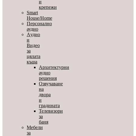
и
крепежи
Smart
House/Home
Персонално
аудио
Aудио
и
Видео
за
цялата
къща
Архитектурни
аудио
решения
Озвучаване
на
двора
и
градината
Телевизори
за
баня
Мебели
за