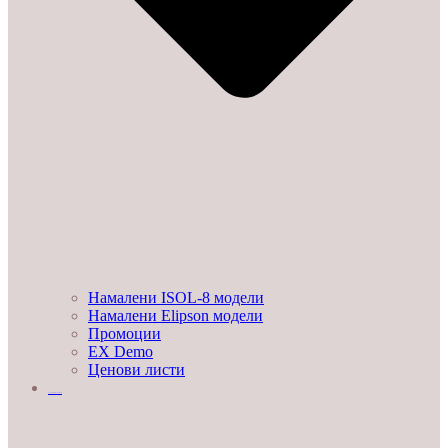
Намалени ISOL-8 модели
Намалени Elipson модели
Промоции
EX Demo
Ценови листи
УСЛУГИ И ПРОЕКТИ