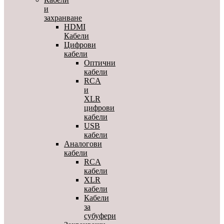
и
захранване
HDMI
Кабели
Цифрови
кабели
Оптични
кабели
RCA
и
XLR
цифрови
кабели
USB
кабели
Аналогови
кабели
RCA
кабели
XLR
кабели
Кабели
за
субуфери