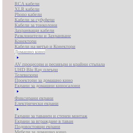
RCA кабели
XLR кабели
Phono кабели
Кабели за субуфери
Кабели за тонколони
Захранващи кабели
Разклонители и Захранване
Конектори
Кабели на метър и Конектори
Домашно кино
AV процесори и ресивъри и крайни стъпала
UHD Blu Ray плеъри
Телевизори
Проектори за домашно кино
Екрани за домашни киносалони
Фиксирани екрани
Електрически екрани
Екрани за таванен и стенен монтаж
Екрани за вграждане в таван
Подовостоящи екрани
Мебели за домашно кино