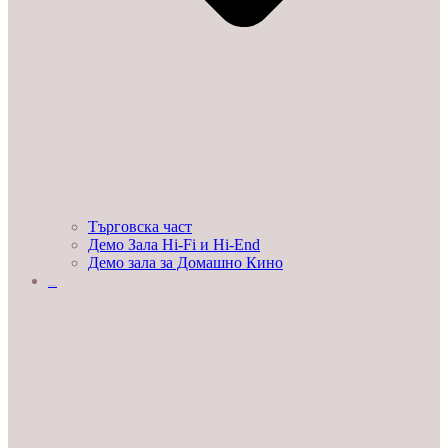
Търговска част
Демо Зала Hi-Fi и Hi-End
Демо зала за Домашно Кино
ЛЮБОПИТНО