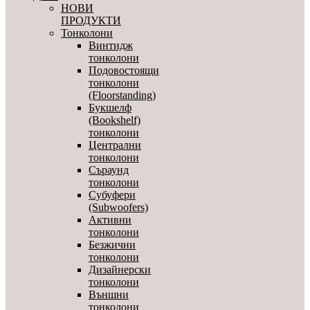
НОВИ
ПРОДУКТИ
Тонколони
Винтидж
тонколони
Подовостоящи
тонколони
(Floorstanding)
Букшелф
(Bookshelf)
тонколони
Централни
тонколони
Съраунд
тонколони
Субуфери
(Subwoofers)
Активни
тонколони
Безжични
тонколони
Дизайнерски
тонколони
Външни
тонколони