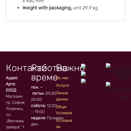
x 460 mm
Weight with packaging,
unit 29,9 kg
Контакти
Работно
Важно
време
Аудио
За нас
Арте
Услуги
пон. –
ЕООД
Лични
петък:
09:30 –
Магазин:
данни
20:00
гр. София, кв.
събота:
12:00
Общи
Лозенец,
– 19:00
Условия
пл.
неделя:
Почивен
Условия
„Велчова
ден
за
завера” 1