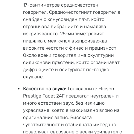
17-сантиметров средночестотен
говорител. Средночестотният говорител е
снабден с конусовиден плъг, който
ограничава вибрациите и намалява
изкривяването. 25-милиметровият
пищялка с мек купол възпроизвежда
високите честоти с финес и прецизност.
Около всеки говорител има скулптурни
силиконови пръстени, които ограничават
дифракциите и осигуряват по-гладко
слушане.
Качество на звука:
Тонколоните Elipson
Prestige Facet 24F предлагат неутрален и
много естествен звук, без излишно
украсяване, което е максимално вярно на
оригиналния запис. Високата
чувствителност и стабилната импеданс
позволяват свързване с всеки усилвател с