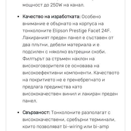
мощност до 250W на канал.
Качество на изработката:
Особено
внимание е обърнато на корпуса на
тонколоните Elipson Prestige Facet 24F.
Лакираният преден панел е съставен от
два плътни, дебели материала и е
подсилен с няколко вътрешни скоби.
Филтърът за стръмен наклон на
високоговорителя се основава на
високоефективни компоненти. Качеството
на покритието не е пренебрегнато и
предлага предимства като
висококачествен винил и лакиран преден
панел.
Свързаност:
Тонколоните разполагат с
висококачествени, сребърни терминали,
които позволяват bi-wiring или bi-amp