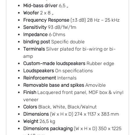
Mid-bass driver
6,5 „
Woofer
2 x 8 „
Frequency Response
(±3 dB) 28 Hz – 25 kHz
Sensitivity
93 dB/1W/1m
Impedance
6 Ohms
binding post
Specific double
Terminals
Silver plated for bi-wiring or bi-
amp
Custom-made loudspeakers
Rubber edge
Loudspeakers
On specifications
Reinforcement
Internals
Removable base and spikes
Amovible
Finish
Lacquered front panel, MDF box & vinyl
veneer
Colors
Black, White, Black/Walnut
Dimensions
(W x H x D) 274 x 1137 x 383 mm
Weight
26,5 kg
Dimensions packaging
(W x H x D) 350 x 1225