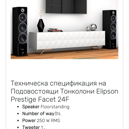
Техническа спецификация на
Подовостоящи Тонколони Elipson
Prestige Facet 24F
Speaker
Floorstanding
Number of way
3½
Power
250 W RMS
Tweeter
1 „