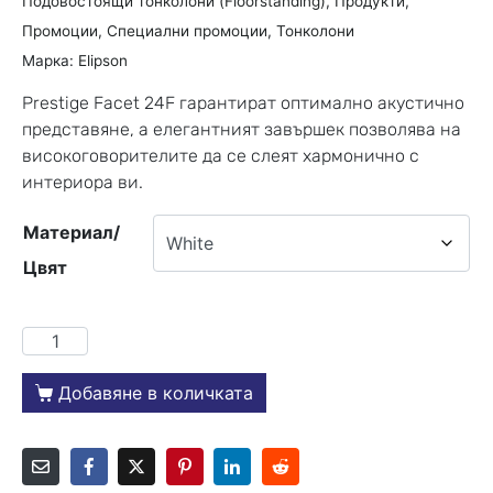
Подовостоящи тонколони (Floorstanding)
,
Продукти
,
Промоции
,
Специални промоции
,
Тонколони
Марка:
Elipson
Prestige Facet 24F гарантират оптимално акустично
представяне, а елегантният завършек позволява на
високоговорителите да се слеят хармонично с
интериора ви.
Материал/
Цвят
Добавяне в количката