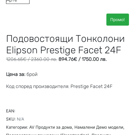
Промо!
Подовостоящи Тонколони
Elipson Prestige Facet 24F
1206.65
€
/ 2360.00 лв.
894.76
€
/ 1750.00 лв.
Цена за:
брой
Код според производителя: Prestige Facet 24F
EAN:
SKU:
N/A
Категории:
AV Продукти за дома
,
Намалени Демо модели
,