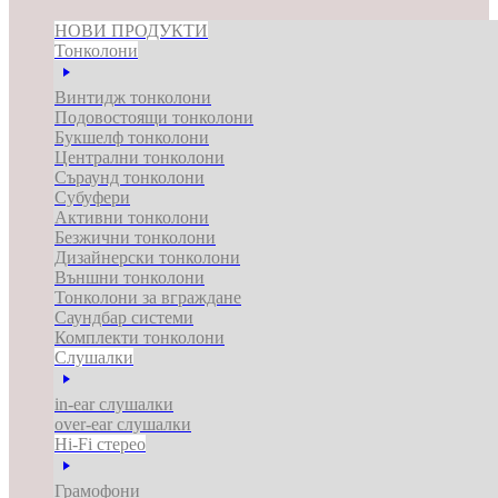
НОВИ ПРОДУКТИ
Тонколони
Винтидж тонколони
Подовостоящи тонколони
Букшелф тонколони
Централни тонколони
Съраунд тонколони
Субуфери
Активни тонколони
Безжични тонколони
Дизайнерски тонколони
Външни тонколони
Тонколони за вграждане
Саундбар системи
Комплекти тонколони
Слушалки
in-ear слушалки
over-ear слушалки
Hi-Fi стерео
Грамофони