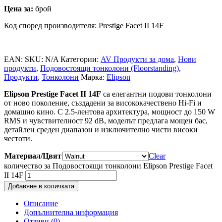
Цена за:
брой
Код според производителя: Prestige Facet II 14F
EAN:
SKU:
N/A
Категории:
AV Продукти за дома
,
Нови
продукти
,
Подовостоящи тонколони (Floorstanding)
,
Продукти
,
Тонколони
Марка:
Elipson
Elipson Prestige Facet II 14F
са елегантни подови тонколони
от ново поколение, създадени за висококачествено Hi-Fi и
домашно кино. С 2.5-лентова архитектура, мощност до 150 W
RMS и чувствителност 92 dB, моделът предлага мощен бас,
детайлен среден диапазон и изключително чисти високи
честоти.
Материал/Цвят
Clear
количество за Подовостоящи тонколони Elipson Prestige Facet
II 14F
Добавяне в количката
Описание
Допълнителна информация
Отзиви (0)