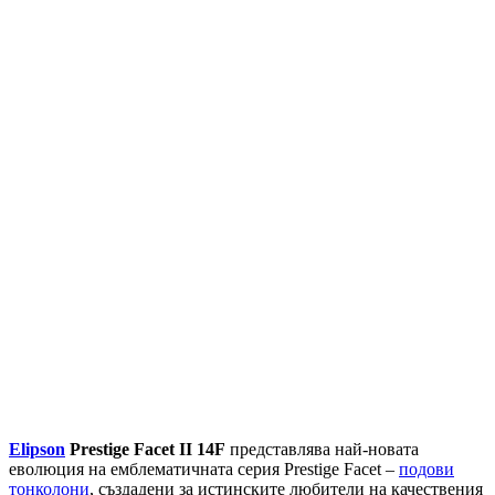
Elipson
Prestige Facet II 14F
представлява най-новата
еволюция на емблематичната серия Prestige Facet –
подови
тонколони
, създадени за истинските любители на качествения