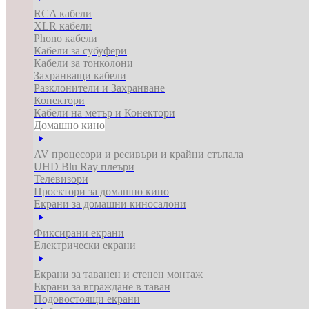
RCA кабели
XLR кабели
Phono кабели
Кабели за субуфери
Кабели за тонколони
Захранващи кабели
Разклонители и Захранване
Конектори
Кабели на метър и Конектори
Домашно кино
AV процесори и ресивъри и крайни стъпала
UHD Blu Ray плеъри
Телевизори
Проектори за домашно кино
Екрани за домашни киносалони
Фиксирани екрани
Електрически екрани
Екрани за таванен и стенен монтаж
Екрани за вграждане в таван
Подовостоящи екрани