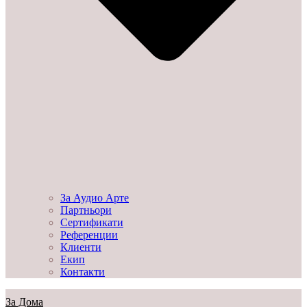
За Аудио Арте
Партньори
Сертификати
Референции
Клиенти
Екип
Контакти
За Дома