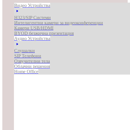
Видео Устройства
H323/SIP Системи
Интелигентни камери за видеоконференции
Камери USB/HDMI
BYOD безжична презентация
Аудио Устройства
Слушалки
SIP Телефони
Озвучителни тела
Облачни решения
Home Office