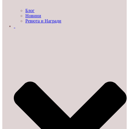
Блог
Новини
Ревюта и Награди
ЗА НАС