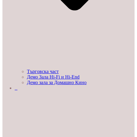
Търговска част
Демо Зала Hi-Fi и Hi-End
Демо зала за Домашно Кино
ЛЮБОПИТНО