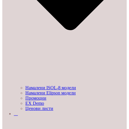
Намалени ISOL-8 модели
Намалени Elipson модели
Промоции
EX Demo
Ценови листи
УСЛУГИ И ПРОЕКТИ