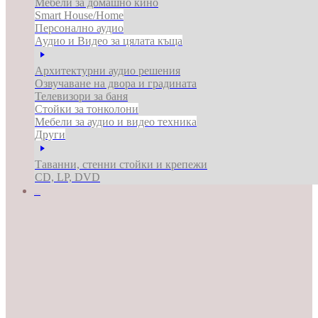
Мебели за домашно кино
Smart House/Home
Персонално аудио
Аудио и Видео за цялата къща
Архитектурни аудио решения
Озвучаване на двора и градината
Телевизори за баня
Стойки за тонколони
Мебели за аудио и видео техника
Други
Таванни, стенни стойки и крепежи
CD, LP, DVD
ЗА БИЗНЕСА