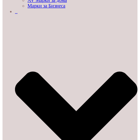
AV Марки за дома
Марки за Бизнеса
ДЕМО ЗАЛИ