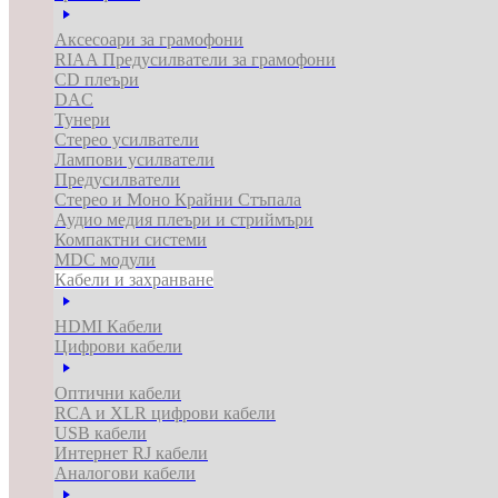
Аксесоари за грамофони
RIAA Предусилватели за грамофони
CD плеъри
DAC
Тунери
Стерео усилватели
Лампови усилватели
Предусилватели
Стерео и Моно Крайни Стъпала
Аудио медия плеъри и стриймъри
Компактни системи
MDC модули
Кабели и захранване
HDMI Кабели
Цифрови кабели
Оптични кабели
RCA и XLR цифрови кабели
USB кабели
Интернет RJ кабели
Аналогови кабели