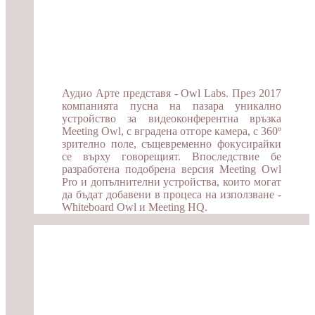
Аудио Арте представя - Owl Labs. През 2017
компанията пусна на пазара уникално
устройство за видеоконферентна връзка
Meeting Owl, с вградена отгоре камера, с 360º
зрително поле, същевременно фокусирайки
се върху говорещият. Впоследствие бе
разработена подобрена версия Meeting Owl
Pro и допълнителни устройства, които могат
да бъдат добавени в процеса на използване -
Whiteboard Owl и Meeting HQ.