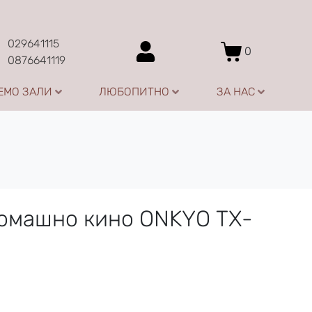
029641115
0
0876641119
ЕМО ЗАЛИ
ЛЮБОПИТНО
ЗА НАС
домашно кино ONKYO TX-