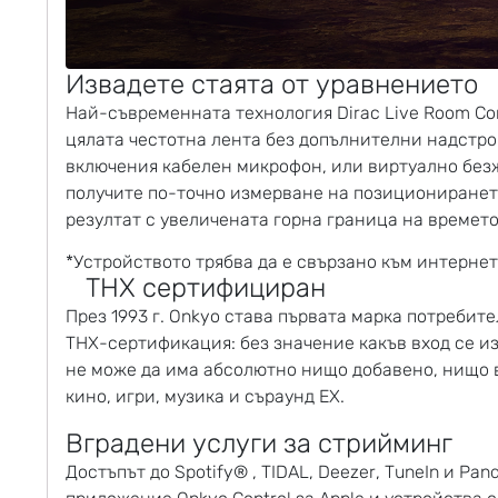
Извадете стаята от уравнението
Най-съвременната технология Dirac Live Room Co
цялата честотна лента без допълнителни надстрой
включения кабелен микрофон, или виртуално безж
получите по-точно измерване на позиционирането
резултат с увеличената горна граница на времето
*Устройството трябва да е свързано към интерне
THX сертифициран
През 1993 г. Onkyo става първата марка потребите
THX-сертификация: без значение какъв вход се и
не може да има абсолютно нищо добавено, нищо в
кино, игри, музика и съраунд EX.
Вградени услуги за стрийминг
Достъпът до Spotify® , TIDAL, Deezer, TuneIn и 