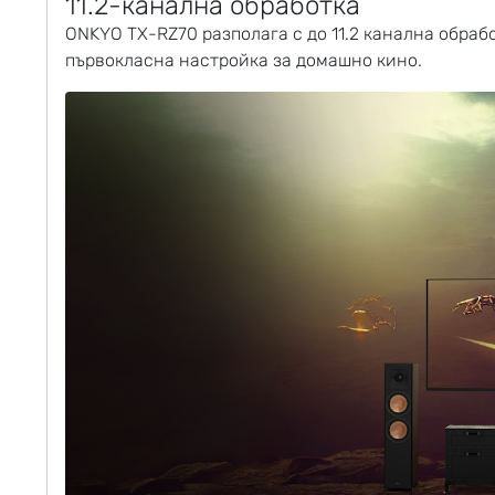
11.2-канална обработка
ONKYO TX-RZ70 разполага с до 11.2 канална обраб
първокласна настройка за домашно кино.