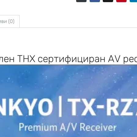
ви (0)
ален THX сертифициран AV ре