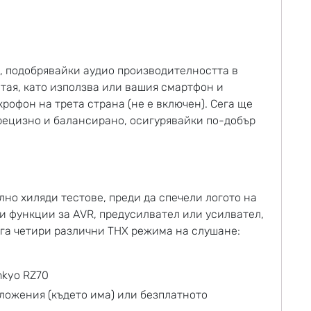
, подобрявайки аудио производителността в
стая, като използва или вашия смартфон и
офон на трета страна (не е включен). Сега ще
рецизно и балансирано, осигурявайки по-добър
лно хиляди тестове, преди да спечели логото на
и функции за AVR, предусилвател или усилвател,
га четири различни THX режима на слушане:
иложения (където има) или безплатното