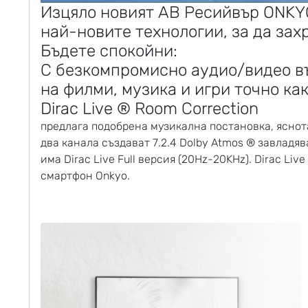
Изцяло новият
АВ Ресийвър
ONKY
най-новите технологии, за да за
Бъдете спокойни:
С безкомпромисно аудио/видео в
на филми, музика и игри точно ка
Dirac Live ® Room Correction
предлага подобрена музикална постановка, яснота
два канала създават 7.2.4 Dolby Atmos ® завлад
има Dirac Live Full версия (20Hz-20KHz). Dirac Li
смартфон Onkyo.