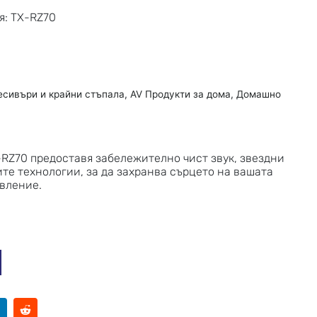
я: TX-RZ70
есивъри и крайни стъпала
,
AV Продукти за дома
,
Домашно
RZ70 предоставя забележително чист звук, звездни
те технологии, за да захранва сърцето на вашата
вление.