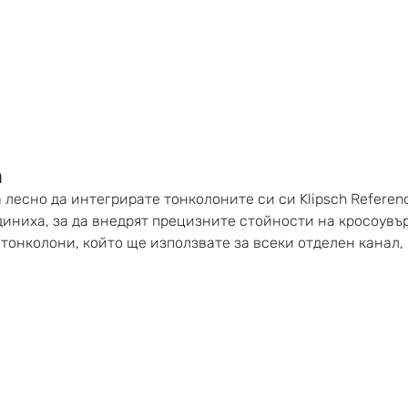
h
 лесно да интегрирате тонколоните си си Klipsch Referen
иниха, за да внедрят прецизните стойности на кросоувъ
а
тонколони
, който ще използвате за всеки отделен канал