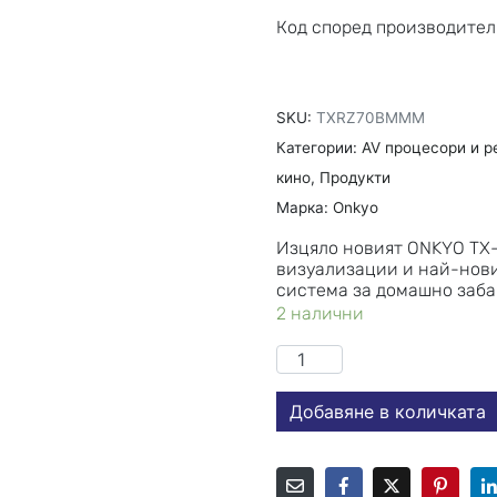
Код според производител
SKU:
TXRZ70BMMM
Категории:
AV процесори и р
кино
,
Продукти
Марка:
Onkyo
Изцяло новият ONKYO TX-
визуализации и най-нови
система за домашно заба
2 налични
Добавяне в количката