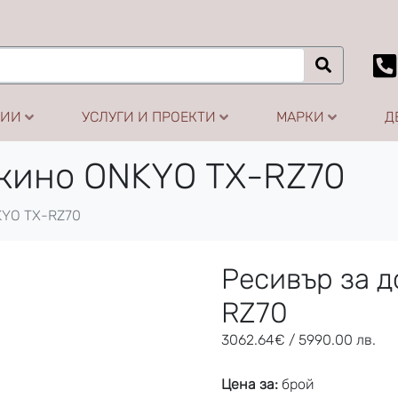
ЦИИ
УСЛУГИ И ПРОЕКТИ
МАРКИ
Д
 кино ONKYO TX-RZ70
KYO TX-RZ70
Ресивър за 
RZ70
3062.64
€
/ 5990.00 лв.
Цена за:
брой