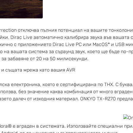
rrection отключва пълния потенциал на вашите тонколони
ки. Dirac Live автоматично калибрира звука във вашата 
ично с приложението Dirac Live PC или MacOS* и USB микр
 на вашата система за съраунд звук, което ще бъде по-п
 за забавяне от 20 на 50 милисекунди.
т и същата мрежа като вашия AVR
лска електроника, която е сертифицирана по THX. С буква
зползва, без значение каква комбинация от много вграден
зето далеч от изходния материал. ONKYO TX-RZ70 предла
Pandora® е вграден в системата. Използвайте специални пр