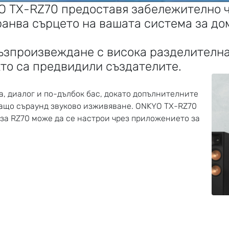
O TX-RZ70
предоставя забележително ч
хранва сърцето на вашата система за д
ъзпроизвеждане с висока разделителна
кто са предвидили създателите.
, диалог и по-дълбок бас, докато допълнителните
яващо съраунд звуково изживяване. ONKYO TX-RZ70
ve за RZ70 може да се настрои чрез приложението за