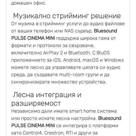
домашен офис.
Музикално стрийминг решение
От музика в стрийминг услуги до аудио файлове
от вашия телефон или NAS сървър,
Bluesound
PULSE CINEMA MINI
поддържа широка гама от
формати и протоколи за свързване,
включително AirPlay 2 и Bluetooth. С BluOS
приложението за iOS, Android, macOS и Windows
можете лесно да управлявате цялата си аудио
среда, да създавате multi-room групи и да
синхронизирате множество устройства.
Лесна интеграция и
разширяемост
Независимо дали имате smart home система
или просто искате лесна настройка,
Bluesound
PULSE CINEMA MINI
се интегрира с платформи
като Control4, Crestron, RTI и други за