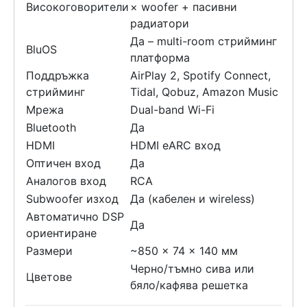
Високоговорители
× woofer + пасивни
радиатори
Да – multi-room стрийминг
BluOS
платформа
Поддръжка
AirPlay 2, Spotify Connect,
стрийминг
Tidal, Qobuz, Amazon Music
Мрежа
Dual-band Wi-Fi
Bluetooth
Да
HDMI
HDMI eARC вход
Оптичен вход
Да
Аналогов вход
RCA
Subwoofer изход
Да (кабелен и wireless)
Автоматично DSP
Да
ориентиране
Размери
~850 × 74 × 140 мм
Черно/тъмно сива или
Цветове
бяло/кафява решетка