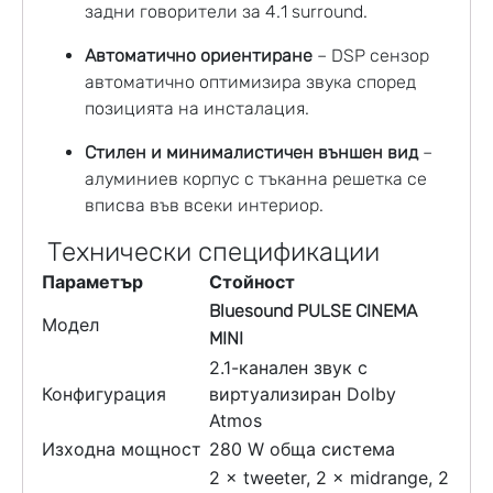
задни говорители за 4.1 surround.
Автоматично ориентиране
– DSP сензор
автоматично оптимизира звука според
позицията на инсталация.
Стилен и минималистичен външен вид
–
алуминиев корпус с тъканна решетка се
вписва във всеки интериор.
Технически спецификации
Параметър
Стойност
Bluesound PULSE CINEMA
Модел
MINI
2.1-канален звук с
Конфигурация
виртуализиран Dolby
Atmos
Изходна мощност
280 W обща система
2 × tweeter, 2 × midrange, 2