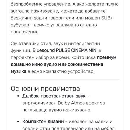
безпроблемно управление. А ако желаете пълно
surround изживяване, можете да добавите
безжични задни говорители или мощен SUB+
субуфер – всичко управлявано от едно
приложение.
Съчетавайки стил, звук и интелигентни
функции,
Bluesound PULSE CINEMA MINI
е
перфектен избор за всеки, който иска
премиум
домашно кино аудио и висококачествена
музика
в едно компактно устройство.
Основни предимства
Дълбок, пространствен звук
–
виртуализиран Dolby Atmos ефект за
поглъщащо аудио изживяване.
Компактен дизайн
– идеален за малки и
средни стаи под телевизор или на мебел.