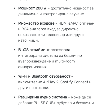
Мощност 280 W
– достатъчно мощност за
динамично и контролирано звучене.
Множество входове
– HDMI eARC, оптичен
и RCA аналогов вход за директно
свързване към телевизор или други
източници.
BluOS стрийминг платформа
–
интегрирана система за безжично
възпроизвеждане и multi-room
синхронизация.
Wi-Fi и Bluetooth свързаност
–
включително AirPlay 2, Spotify Connect и
други протоколи.
Разширима аудио система
– може да се
добавят PULSE SUB+ субуфер и безжични