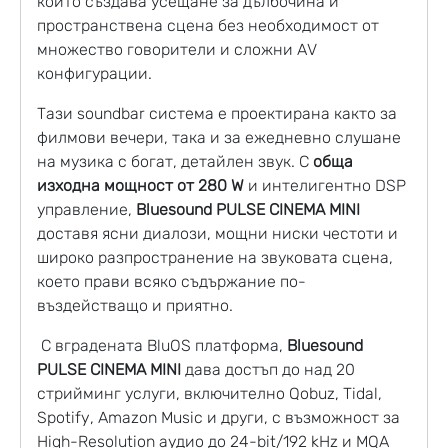
който създава усещане за дълбочина и
пространствена сцена без необходимост от
множество говорители и сложни AV
конфигурации.
Тази soundbar система е проектирана както за
филмови вечери, така и за ежедневно слушане
на музика с богат, детайлен звук. С
обща
изходна мощност от 280 W
и интелигентно DSP
управление,
Bluesound PULSE CINEMA MINI
доставя ясни диалози, мощни ниски честоти и
широко разпространение на звуковата сцена,
което прави всяко съдържание по-
въздействащо и приятно.
С вградената BluOS платформа,
Bluesound
PULSE CINEMA MINI
дава достъп до над 20
стрийминг услуги, включително Qobuz, Tidal,
Spotify, Amazon Music и други, с възможност за
High-Resolution аудио до 24-bit/192 kHz и MQA