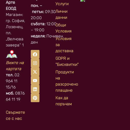
Арте
Услуги
пон. –
ЕООД
Лични
петък:
09:30 –
Магазин:
данни
20:00
гр. София, кв.
събота:
12:00
Общи
Лозенец,
– 19:00
Условия
пл.
неделя:
Почивен
Условия
„Велчова
ден
за
завера” 1
доставка
GDPR и
Вижте на
"Бисквитки"
картата
Продукти
тел.
02
на
964 11
разсрочено
15/16
плащане
моб.
0876
Как да
64 11 19
поръчам
Свържете
се с нас