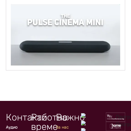
Контакти
Работно
Важно
време
Аудио
За нас