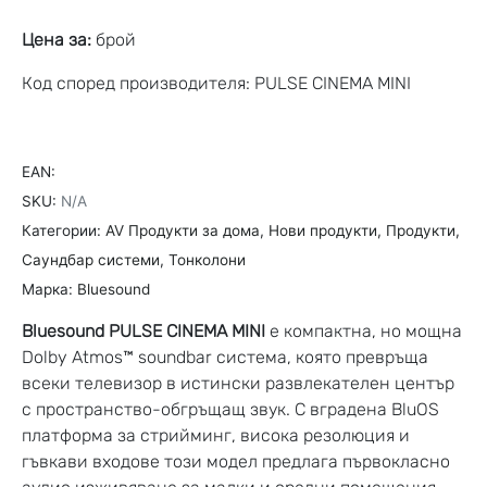
Цена за:
брой
Код според производителя: PULSE CINEMA MINI
EAN:
SKU:
N/A
Категории:
AV Продукти за дома
,
Нови продукти
,
Продукти
,
Саундбар системи
,
Тонколони
Марка:
Bluesound
Bluesound PULSE CINEMA MINI
е компактна, но мощна
Dolby Atmos™ soundbar система, която превръща
всеки телевизор в истински развлекателен център
с пространство-обгръщащ звук. С вградена BluOS
платформа за стрийминг, висока резолюция и
гъвкави входове този модел предлага първокласно