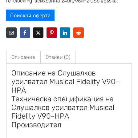
re-clocking асихронна 24bit/96kHz USb връзка.
Поискай оферта
Описание
Отзиви (0)
Описание на Слушалков
усилвател Musical Fidelity V90-
HPA
Техническа спецификация на
Слушалков усилвател Musical
Fidelity V90-HPA
Производител