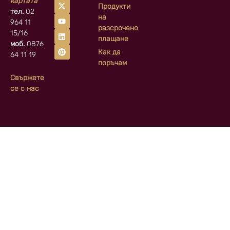
картата
Продукти
тел.
02
на
964 11
разсрочено
15/16
плащане
моб.
0876
Как да
64 11 19
поръчам
Свържете
се с нас