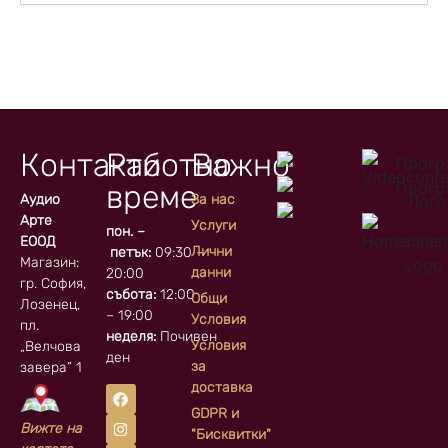
Контакти
Работно
Важно
време
Аудио
За нас
Арте
Услуги
пон. –
ЕООД
Лични
петък:
09:30 –
Магазин:
данни
20:00
гр. София, кв.
събота:
12:00
Общи
Лозенец,
– 19:00
Условия
пл.
неделя:
Почивен
Условия
„Велчова
ден
за
завера” 1
доставка
GDPR и
Вижте на
"Бисквитки"