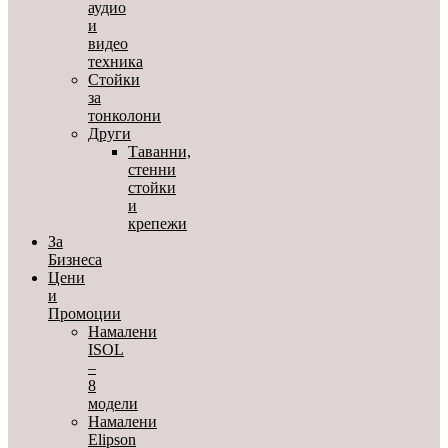
аудио
и
видео
техника
Стойки
за
тонколони
Други
Таванни,
стенни
стойки
и
крепежи
За
Бизнеса
Цени
и
Промоции
Намалени
ISOL
–
8
модели
Намалени
Elipson