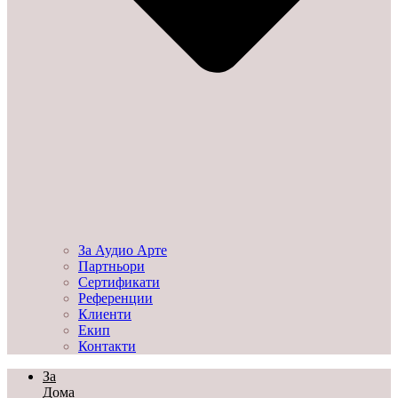
За Аудио Арте
Партньори
Сертификати
Референции
Клиенти
Екип
Контакти
За
Дома