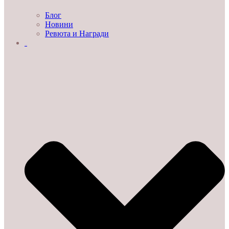
Блог
Новини
Ревюта и Награди
ЗА НАС