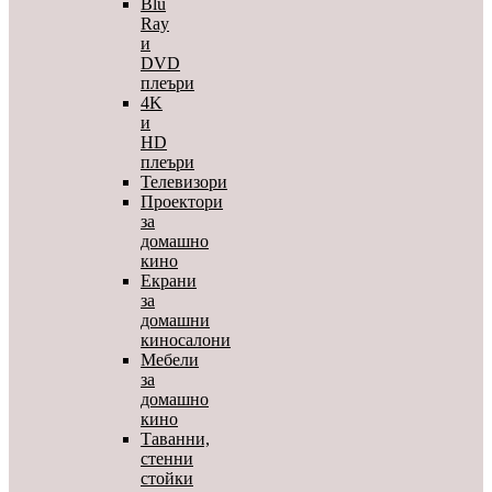
Blu
Ray
и
DVD
плеъри
4K
и
HD
плеъри
Телевизори
Проектори
за
домашно
кино
Екрани
за
домашни
киносалони
Мебели
за
домашно
кино
Таванни,
стенни
стойки