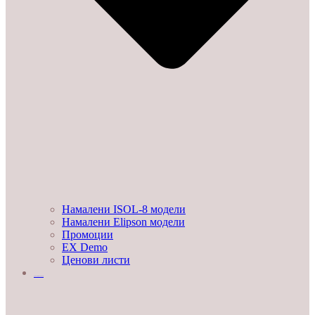
Намалени ISOL-8 модели
Намалени Elipson модели
Промоции
EX Demo
Ценови листи
УСЛУГИ И ПРОЕКТИ