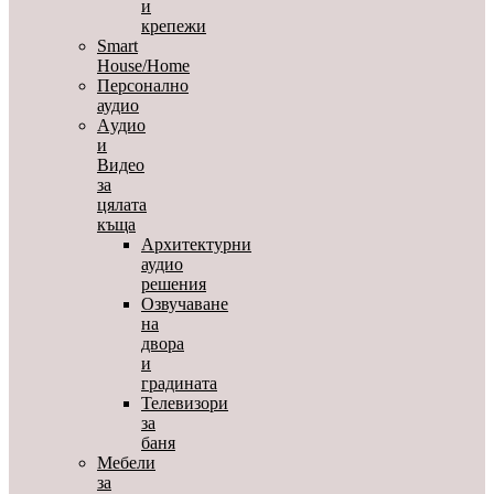
и
крепежи
Smart
House/Home
Персонално
аудио
Aудио
и
Видео
за
цялата
къща
Архитектурни
аудио
решения
Озвучаване
на
двора
и
градината
Телевизори
за
баня
Мебели
за