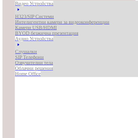
Видео Устройства
H323/SIP Системи
Интелигентни камери за видеоконференции
Камери USB/HDMI
BYOD безжична презентация
Аудио Устройства
Слушалки
SIP Телефони
Озвучителни тела
Облачни решения
Home Office