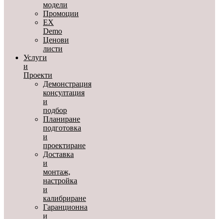
модели
Промоции
EX
Demo
Ценови
листи
Услуги
и
Проекти
Демонстрация
консултация
и
подбор
Планиране
подготовка
и
проектиране
Доставка
и
монтаж,
настройка
и
калибриране
Гаранционна
и