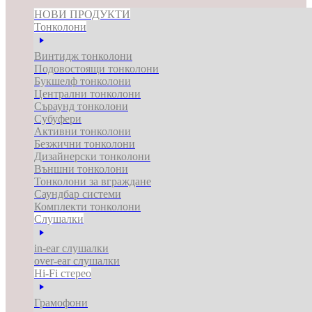
НОВИ ПРОДУКТИ
Тонколони
Винтидж тонколони
Подовостоящи тонколони
Букшелф тонколони
Централни тонколони
Съраунд тонколони
Субуфери
Активни тонколони
Безжични тонколони
Дизайнерски тонколони
Външни тонколони
Тонколони за вграждане
Саундбар системи
Комплекти тонколони
Слушалки
in-ear слушалки
over-ear слушалки
Hi-Fi стерео
Грамофони