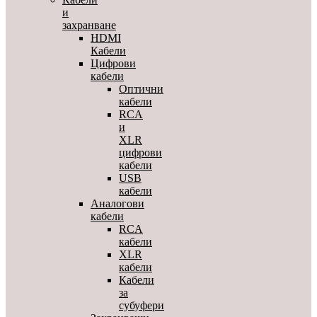
и
захранване
HDMI
Кабели
Цифрови
кабели
Оптични
кабели
RCA
и
XLR
цифрови
кабели
USB
кабели
Аналогови
кабели
RCA
кабели
XLR
кабели
Кабели
за
субуфери