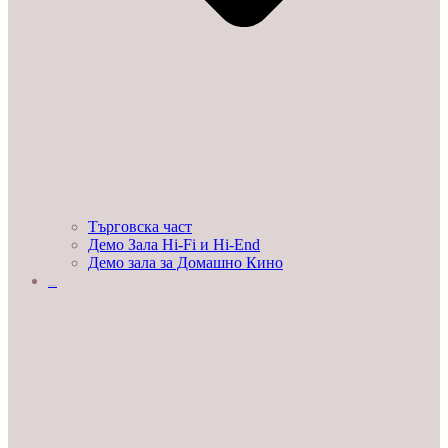
Търговска част
Демо Зала Hi-Fi и Hi-End
Демо зала за Домашно Кино
ЛЮБОПИТНО