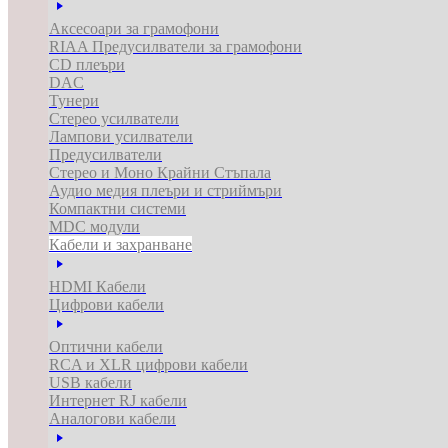
Аксесоари за грамофони
RIAA Предусилватели за грамофони
CD плеъри
DAC
Тунери
Стерео усилватели
Лампови усилватели
Предусилватели
Стерео и Моно Крайни Стъпала
Аудио медия плеъри и стриймъри
Компактни системи
MDC модули
Кабели и захранване
HDMI Кабели
Цифрови кабели
Оптични кабели
RCA и XLR цифрови кабели
USB кабели
Интернет RJ кабели
Аналогови кабели