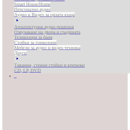
Smart House/Home
Персонално аудио
Аудио и Видео за цялата къща
Архитектурни аудио решения
Озвучаване на двора и градината
Телевизори за баня
Стойки за тонколони
Мебели за аудио и видео техника
Други
Таванни, стенни стойки и крепежи
CD, LP, DVD
ЗА БИЗНЕСА