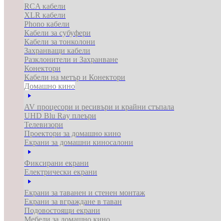
RCA кабели
XLR кабели
Phono кабели
Кабели за субуфери
Кабели за тонколони
Захранващи кабели
Разклонители и Захранване
Конектори
Кабели на метър и Конектори
Домашно кино
AV процесори и ресивъри и крайни стъпала
UHD Blu Ray плеъри
Телевизори
Проектори за домашно кино
Екрани за домашни киносалони
Фиксирани екрани
Електрически екрани
Екрани за таванен и стенен монтаж
Екрани за вграждане в таван
Подовостоящи екрани
Мебели за домашно кино