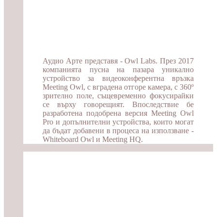
Аудио Арте представя - Owl Labs. През 2017
компанията пусна на пазара уникално
устройство за видеоконферентна връзка
Meeting Owl, с вградена отгоре камера, с 360º
зрително поле, същевременно фокусирайки
се върху говорещият. Впоследствие бе
разработена подобрена версия Meeting Owl
Pro и допълнителни устройства, които могат
да бъдат добавени в процеса на използване -
Whiteboard Owl и Meeting HQ.