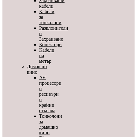
Захранващи
кабели
Кабели
за
тонколони
Разклонители
и
Захранване
Конектори
Кабели
на
метър
Домашно
кино
AV
процесори
и
ресивъри
и
крайни
стъпала
Тонколони
за
домашно
кино