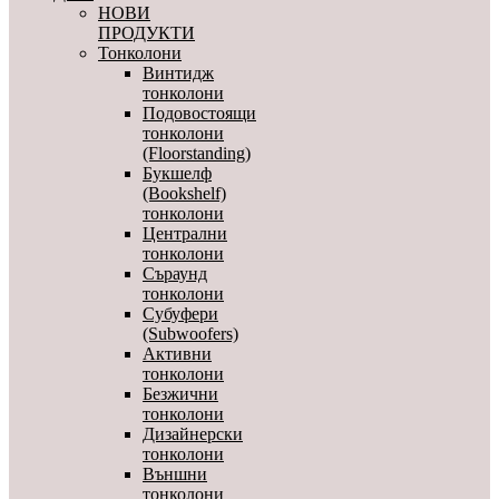
НОВИ
ПРОДУКТИ
Тонколони
Винтидж
тонколони
Подовостоящи
тонколони
(Floorstanding)
Букшелф
(Bookshelf)
тонколони
Централни
тонколони
Съраунд
тонколони
Субуфери
(Subwoofers)
Активни
тонколони
Безжични
тонколони
Дизайнерски
тонколони
Външни
тонколони