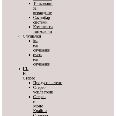
Тонколони
за
вграждане
Саундбар
системи
Комплекти
тонколони
Слушалки
in-
ear
слушалки
over-
ear
слушалки
HI-
FI
Стерео
Предусилватели
Стерео
усилватели
Стерео
и
Моно
Крайни
Стъпала