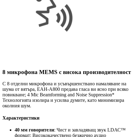
8 микрофона MEMS с висока производителност
С 8 отделни микрофона и усъвършенствано намаляване на
шума от вятъра, EAH-A800 предава гласа ви ясно при всяко
повикване; 4 Mic Beamforming and Noise Suppression*
Технологията изолира и усилва думите, като минимизира
околния шум.
Xapaĸтepиcтиĸи
40 мм гoвopитeли
: Чиcт и зaвлaдявaщ звyĸ LDАС™
фopмaт: Bиcoĸoĸaчecтвeнo бeзжичнo ayдиo