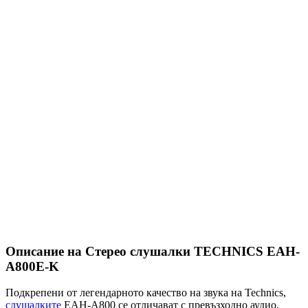
Описание на Стерео слушалки TECHNICS EAH-
A800E-K
Подкрепени от легендарното качество на звука на Technics,
слушалките
EAH-A800 се отличават с превъзходно аудио,