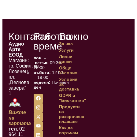
Контакти
Работно
Важно
време
Аудио
За нас
Арте
Услуги
ЕООД
Лични
пон. –
Магазин:
данни
петък:
09:30 –
гр. София, кв.
20:00
Общи
Лозенец,
събота:
12:00
Условия
пл.
– 19:00
Условия
„Велчова
неделя:
Почивен
за
ден
завера”
доставка
1
GDPR и
"Бисквитки"
Продукти
на
Вижте
разсрочено
на
плащане
картата
Как да
тел.
02
поръчам
964 11