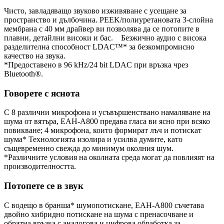
Чисто, завладяващо звуково изживяване с усещане за
пространство и дълбочина. PEEK/полиуретановата 3-слойна
мембрана с 40 мм драйвер ви позволява да се потопите в
плавни, детайлни високи и бас. Безжично аудио с висока
разделителна способност LDAC™* за безкомпромисно
качество на звука.
*Предоставено в 96 kHz/24 bit LDAC при връзка чрез
Bluetooth®.
Говорете с яснота
С 8 различни микрофона и усъвършенствано намаляване на
шума от вятъра, EAH-A800 предава гласа ви ясно при всяко
повикване; 4 микрофона, които формират лъч и потискат
шума* Технологията изолира и усилва думите, като
същевременно свежда до минимум околния шум.
*Различните условия на околната среда могат да повлияят на
производителността.
Потопете се в звук
С водещо в бранша* шумопотискане, EAH-A800 съчетава
двойно хибридно потискане на шума с пренасочване и
обратна връзка с аналогова и цифрова обработка за