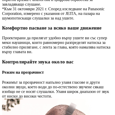
завладяващо слушане.
*Към 31 октомври 2021 г. Според изследване на Panasonic
Corporation, измерено с указания от JEITA, на пазара на
шумопотискащи слушалки за над ушите.
Комфортно пасване за всяко ваше движение
Проектирани да прилягат удобно върху ушите ви със супер
меки наушници, които равномерно разпределят натиска за
стабилно прилягане, с лента за глава, която намалява натиска
върху главата ви.
Контролирайте звука около вас
Режим на прозрачност
Режимът за прозрачност напълно улавя гласове и други
околни звуци, което води до по-естествено звучене сякаш
изобщо не се носят слушалки. Улавя широк диапазон от звук
от ниски до високи честоти.