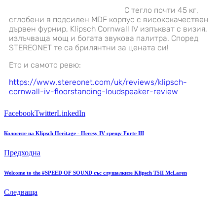
С тегло почти 45 кг,
сглобени в подсилен MDF корпус с висококачествен
дървен фурнир, Klipsch Cornwall IV изпъкват с визия,
излъчваща мощ и богата звукова палитра. Според
STEREONET те са брилянтни за цената си!
Ето и самото ревю:
https://www.stereonet.com/uk/reviews/klipsch-
cornwall-iv-floorstanding-loudspeaker-review
Facebook
Twitter
LinkedIn
Колосите на Klipsch Heritage - Heresy IV срещу Forte III
Предходна
Welcome to the #SPEED OF SOUND със слушалките Klipsch T5II McLaren
Следваща