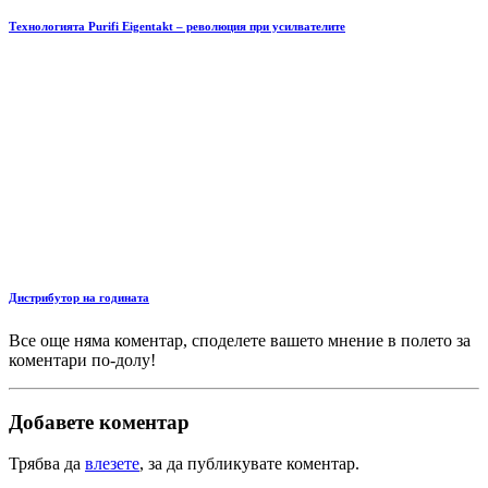
Технологията Purifi Eigentakt – революция при усилвателите
Дистрибутор на годината
Все още няма коментар, споделете вашето мнение в полето за
коментари по-долу!
Добавете коментар
Трябва да
влезете
, за да публикувате коментар.