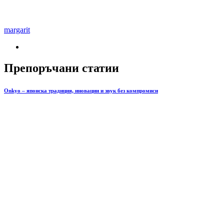
margarit
Препоръчани статии
Onkyo – японска традиция, иновации и звук без компромиси