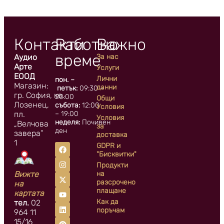
Контакти
Работно
Важно
време
Аудио
За нас
Арте
Услуги
ЕООД
Лични
пон. –
Магазин:
данни
петък:
09:30 –
гр. София, кв.
20:00
Общи
Лозенец,
събота:
12:00
Условия
пл.
– 19:00
Условия
неделя:
Почивен
„Велчова
за
ден
завера”
доставка
1
GDPR и
"Бисквитки"
Продукти
Вижте
на
разсрочено
на
плащане
картата
Как да
тел.
02
поръчам
964 11
15/16