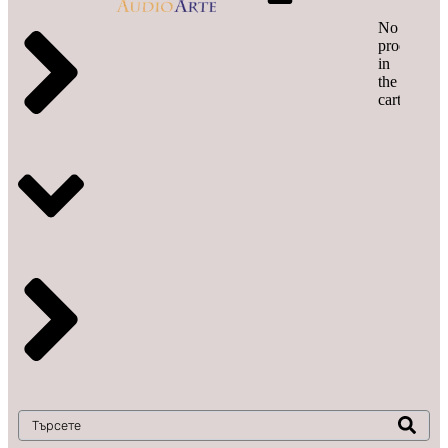
No
products
in
the
cart.