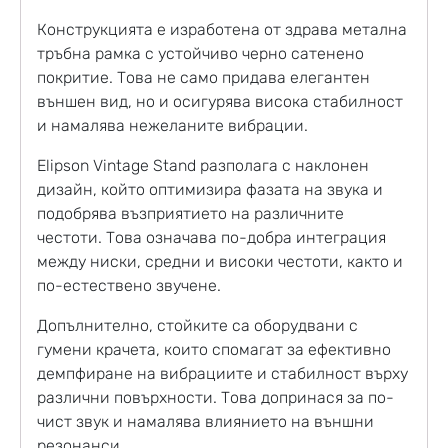
Конструкцията е изработена от здрава метална
тръбна рамка с устойчиво черно сатенено
покритие. Това не само придава елегантен
външен вид, но и осигурява висока стабилност
и намалява нежеланите вибрации.
Elipson Vintage Stand разполага с наклонен
дизайн, който оптимизира фазата на звука и
подобрява възприятието на различните
честоти. Това означава по-добра интеграция
между ниски, средни и високи честоти, както и
по-естествено звучене.
Допълнително, стойките са оборудвани с
гумени крачета, които спомагат за ефективно
демпфиране на вибрациите и стабилност върху
различни повърхности. Това допринася за по-
чист звук и намалява влиянието на външни
резонанси.