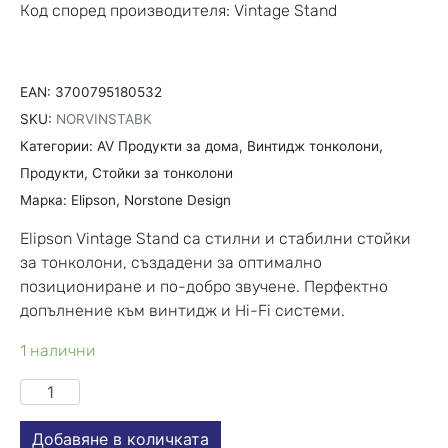
Код според производителя: Vintage Stand
EAN:
3700795180532
SKU:
NORVINSTABK
Категории:
AV Продукти за дома
,
Винтидж тонколони
,
Продукти
,
Стойки за тонколони
Марка:
Elipson
,
Norstone Design
Elipson Vintage Stand са стилни и стабилни стойки
за тонколони, създадени за оптимално
позициониране и по-добро звучене. Перфектно
допълнение към винтидж и Hi-Fi системи.
1 налични
Добавяне в количката