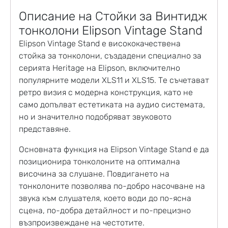
Описание на Стойки за Винтидж
тонколони Elipson Vintage Stand
Elipson
Vintage Stand е висококачествена
стойка за тонколони
,
създадени специално за
серията Heritage на Elipson, включително
популярните модели XLS11 и XLS15. Те съчетават
ретро визия с модерна конструкция, като не
само допълват естетиката на аудио системата,
но и значително подобряват звуковото
представяне.
Основната функция на Elipson Vintage Stand е да
позиционира тонколоните на оптимална
височина за слушане. Повдигането на
тонколоните позволява по-добро насочване на
звука към слушателя, което води до по-ясна
сцена, по-добра детайлност и по-прецизно
възпроизвеждане на честотите.