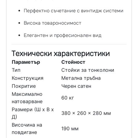
Перфектно съчетание с винтидж системи
Висока товароносимост
Елегантен и професионален вид
Технически характеристики
Параметър
Стойност
Тип
Стойки за тонколони
Конструкция
Метална тръбна
Покритие
Черен сатен
Максимално
60 кг
натоварване
Размери (Ш x В x
380 x 260 x 280 мм
Д)
Височина на
190 мм
повдигане