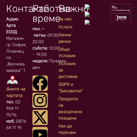
Контакти
Работно
Важно
време
Аудио
За нас
Арте
Услуги
пон. –
ЕООД
Лични
петък:
09:30 –
Магазин:
данни
20:00
гр. София, кв.
събота:
12:00
Общи
Лозенец,
– 19:00
Условия
пл.
неделя:
Почивен
Условия
„Велчова
ден
за
завера” 1
доставка
GDPR и
Вижте на
"Бисквитки"
картата
Продукти
тел.
02
на
964 11
разсрочено
15/16
плащане
моб.
0876
Как да
64 11 19
поръчам