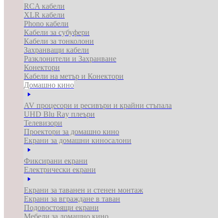
RCA кабели
XLR кабели
Phono кабели
Кабели за субуфери
Кабели за тонколони
Захранващи кабели
Разклонители и Захранване
Конектори
Кабели на метър и Конектори
Домашно кино
AV процесори и ресивъри и крайни стъпала
UHD Blu Ray плеъри
Телевизори
Проектори за домашно кино
Екрани за домашни киносалони
Фиксирани екрани
Електрически екрани
Екрани за таванен и стенен монтаж
Екрани за вграждане в таван
Подовостоящи екрани
Мебели за домашно кино