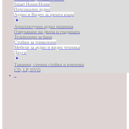
Smart House/Home
Персонално аудио
Аудио и Видео за цялата къща
Архитектурни аудио решения
Озвучаване на двора и градината
Телевизори за баня
Стойки за тонколони
Мебели за аудио и видео техника
Други
Таванни, стенни стойки и крепежи
CD, LP, DVD
ЗА БИЗНЕСА