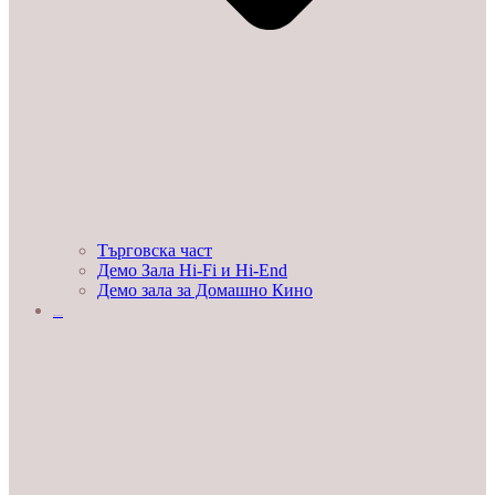
Търговска част
Демо Зала Hi-Fi и Hi-End
Демо зала за Домашно Кино
ЛЮБОПИТНО