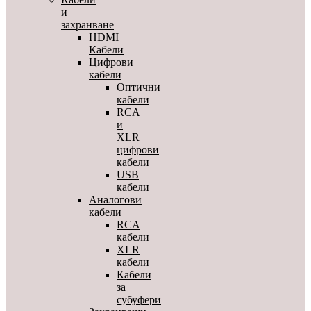
и
захранване
HDMI
Кабели
Цифрови
кабели
Оптични
кабели
RCA
и
XLR
цифрови
кабели
USB
кабели
Аналогови
кабели
RCA
кабели
XLR
кабели
Кабели
за
субуфери