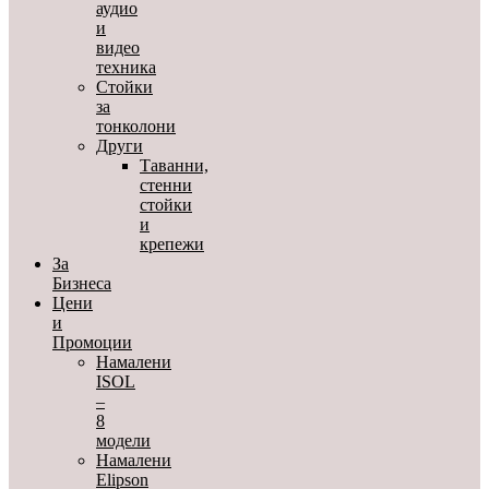
аудио
и
видео
техника
Стойки
за
тонколони
Други
Таванни,
стенни
стойки
и
крепежи
За
Бизнеса
Цени
и
Промоции
Намалени
ISOL
–
8
модели
Намалени
Elipson