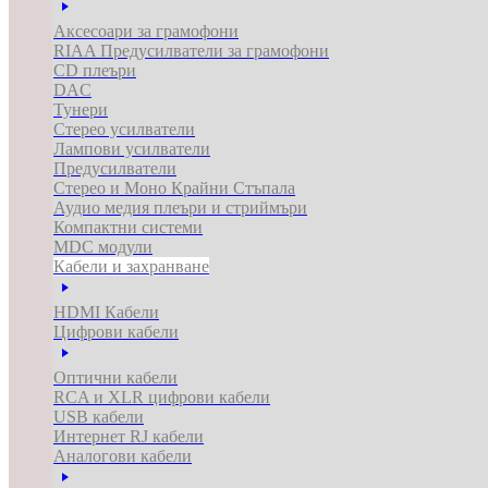
Аксесоари за грамофони
RIAA Предусилватели за грамофони
CD плеъри
DAC
Тунери
Стерео усилватели
Лампови усилватели
Предусилватели
Стерео и Моно Крайни Стъпала
Аудио медия плеъри и стриймъри
Компактни системи
MDC модули
Кабели и захранване
HDMI Кабели
Цифрови кабели
Оптични кабели
RCA и XLR цифрови кабели
USB кабели
Интернет RJ кабели
Аналогови кабели