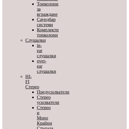
Тонколони
за
вграждане
Саундбар
системи
Комплекти
тонколони
Слушалки
in-
ear
слушалки
over-
ear
слушалки
HI-
FI
Стерео
Предусилватели
Стерео
усилватели
Стерео
и
Моно
Крайни
Стъпала