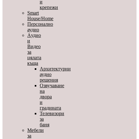
и
крепежи
Smart
House/Home
Персонално
аудио
Aудио
и
Видео
за
цялата
къща
Архитектурни
аудио
решения
Озвучаване
на
двора
и
градината
Телевизори
за
баня
Мебели
за