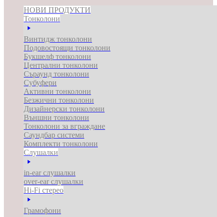
НОВИ ПРОДУКТИ
Тонколони
Винтидж тонколони
Подовостоящи тонколони
Букшелф тонколони
Централни тонколони
Съраунд тонколони
Субуфери
Активни тонколони
Безжични тонколони
Дизайнерски тонколони
Външни тонколони
Тонколони за вграждане
Саундбар системи
Комплекти тонколони
Слушалки
in-ear слушалки
over-ear слушалки
Hi-Fi стерео
Грамофони