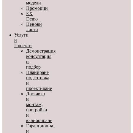
модели
Промоции
EX
Demo
Ценови
листи
Услуги
и
Проекти
Демонстрация
консултация
и
подбор
Планиране
подготовка
и
проектиране
Доставка
и
монтаж,
настройка
и
калибриране
Гаранционна
и