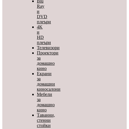
Blu
Ray
и
DVD
плеъри
4K
и
HD
плеъри
Телевизори
Проектори
за
домашно
кино
Екрани
за
домашни
киносалони
Мебели
за
домашно
кино
Таванни,
стенни
стойки