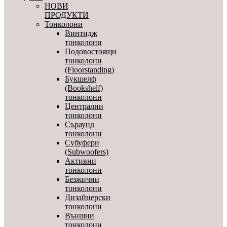
НОВИ
ПРОДУКТИ
Тонколони
Винтидж
тонколони
Подовостоящи
тонколони
(Floorstanding)
Букшелф
(Bookshelf)
тонколони
Централни
тонколони
Съраунд
тонколони
Субуфери
(Subwoofers)
Активни
тонколони
Безжични
тонколони
Дизайнерски
тонколони
Външни
тонколони