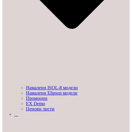
Намалени ISOL-8 модели
Намалени Elipson модели
Промоции
EX Demo
Ценови листи
УСЛУГИ И ПРОЕКТИ