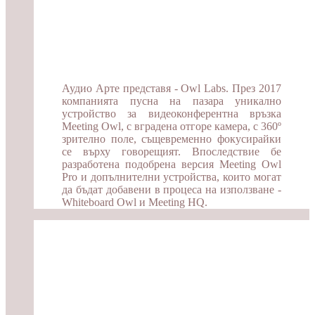
Аудио Арте представя - Owl Labs. През 2017
компанията пусна на пазара уникално
устройство за видеоконферентна връзка
Meeting Owl, с вградена отгоре камера, с 360º
зрително поле, същевременно фокусирайки
се върху говорещият. Впоследствие бе
разработена подобрена версия Meeting Owl
Pro и допълнителни устройства, които могат
да бъдат добавени в процеса на използване -
Whiteboard Owl и Meeting HQ.