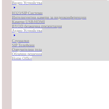
Видео Устройства
H323/SIP Системи
Интелигентни камери за видеоконференции
Камери USB/HDMI
BYOD безжична презентация
Аудио Устройства
Слушалки
SIP Телефони
Озвучителни тела
Облачни решения
Home Office