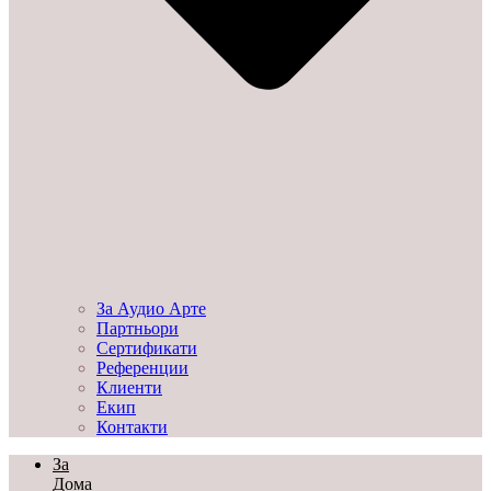
За Аудио Арте
Партньори
Сертификати
Референции
Клиенти
Екип
Контакти
За
Дома