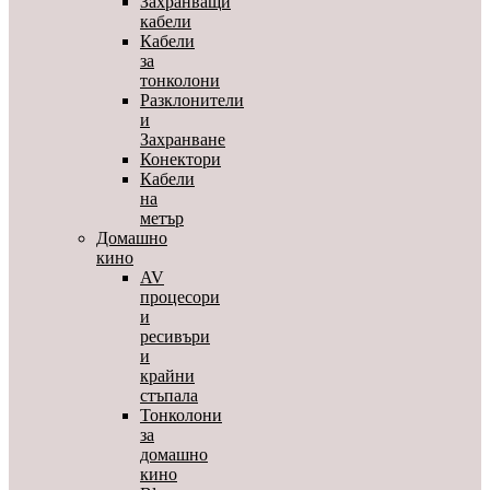
Захранващи
кабели
Кабели
за
тонколони
Разклонители
и
Захранване
Конектори
Кабели
на
метър
Домашно
кино
AV
процесори
и
ресивъри
и
крайни
стъпала
Тонколони
за
домашно
кино