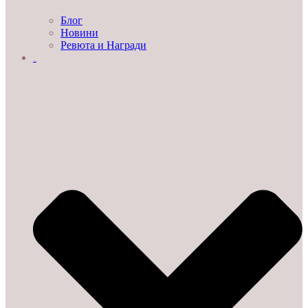
Блог
Новини
Ревюта и Награди
ЗА НАС