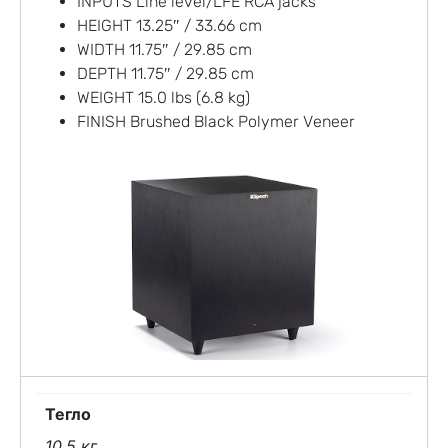
INPUTS Line level/LFE RCA jacks
HEIGHT 13.25″ / 33.66 cm
WIDTH 11.75″ / 29.85 cm
DEPTH 11.75″ / 29.85 cm
WEIGHT 15.0 lbs (6.8 kg)
FINISH Brushed Black Polymer Veneer
Тегло
10.5 кг