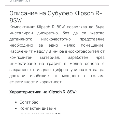
Отзиви (0)
Описание на
Субуфер
Klipsch R-
8SW
Компактният Klipsch R-8SW позволява да бъде
инсталиран дискретно, без да се жертва
детайлното нискочестотно представяне
необходимо за едно малко помещение.
Насоченият надолу 8 инчов високоговорител от
композитен материал, изработен чрез
инжектиране на графит в медна основа е
захранен от изцяло цифров усилвател за да
достави изобилие от мощност с голяма
ефективност и коректност.
Характеристики на Klipsch R-8SW:
Богат бас
Компактен дизайн