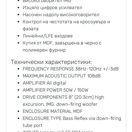
Високоговорител IMG
Изцяло цифров усилвател
Насочен надолу високоговорител
Контрол на честотата на кросоувъра и
фазата
Линейни/LFE входове
Кутия от MDF, завършена в черно с
полимерен фурнир
Технически характеристики:
FREQUENCY RESPONSE 38Hz-120Hz +/-3dB
MAXIMUM ACOUSTIC OUTPUT 108dB
AMPLIFIER All digital
AMPLIFIER POWER 50W / 150W
DRIVE COMPONENTS 8” (20.3cm) high
excursion, IMG, down-firing woofer
ENCLOSURE MATERIAL MDF
ENCLOSURE TYPE Bass Reflex via down-firing
tube port