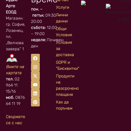
Арте
Услуги
пон. –
ЕООД
Лични
петък:
09:30 –
Магазин:
данни
20:00
гр. София, кв.
събота:
12:00
Общи
Лозенец,
– 19:00
Условия
пл.
неделя:
Почивен
Условия
„Велчова
ден
за
завера” 1
доставка
GDPR и
Вижте на
"Бисквитки"
картата
Продукти
тел.
02
на
964 11
разсрочено
15/16
плащане
моб.
0876
Как да
64 11 19
поръчам
Свържете
се с нас