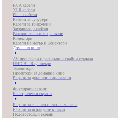
RCA кабели
XLR кабели
Phono кабели
Кабели за субуфери
Кабели за тонколони
Захранващи кабели
Разклонители и Захранване
Конектори
Кабели на метър и Конектори
Домашно кино
AV процесори и ресивъри и крайни стъпала
UHD Blu Ray плеъри
Телевизори
Проектори за домашно кино
Екрани за домашни киносалони
Фиксирани екрани
Електрически екрани
Екрани за таванен и стенен монтаж
Екрани за вграждане в таван
Подовостоящи екрани