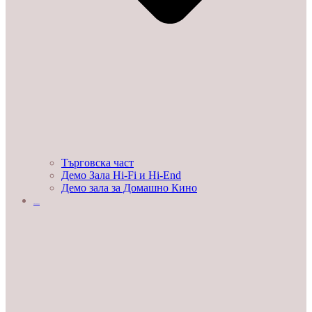
Търговска част
Демо Зала Hi-Fi и Hi-End
Демо зала за Домашно Кино
ЛЮБОПИТНО