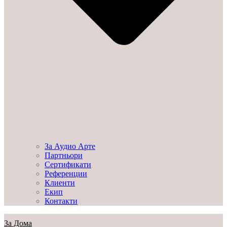
За Аудио Арте
Партньори
Сертификати
Референции
Клиенти
Екип
Контакти
За Дома