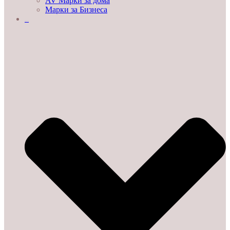
AV Марки за дома
Марки за Бизнеса
ДЕМО ЗАЛИ