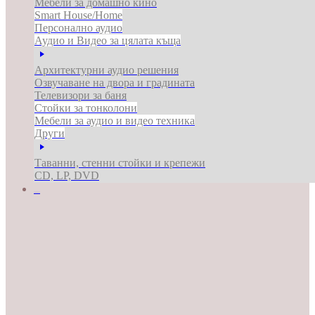
Мебели за домашно кино
Smart House/Home
Персонално аудио
Аудио и Видео за цялата къща
Архитектурни аудио решения
Озвучаване на двора и градината
Телевизори за баня
Стойки за тонколони
Мебели за аудио и видео техника
Други
Таванни, стенни стойки и крепежи
CD, LP, DVD
ЗА БИЗНЕСА