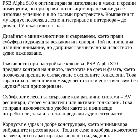
PSB Alpha S10 е оптимизиран за използване в малки и средни
помещения, но при правилно позициониране може да се
използва успешно и в по-големи пространства. Компактният
му корпус позволява лесно интегриране в интериора – до
диван, TV шкаф или в ъгъл.
Дизайнът е минималистичен и съвременен, което прави
субуфера подходящ за всякакви интериори. Той не привлича
излишно внимание, но допринася значително за цялостното
аудио изживяване.
Гъвкавостта при настройка е ключова. PSB Alpha S10
предлага контрол на нивото, честотата на срез и фазата, което
позволява прецизно съгласуване с основните тонколони. Това
гарантира плавен преход между честотите и естествен звук без
„дупки“ или припокриване.
Субуферът е лесен за свързване към различни системи – AV
ресийвъри, стерео усилватели или активни тонколони. Това
го прави изключително удобен както за начинаещи
потребители, така и за по-напреднали аудио ентусиасти.
Корпусът е здрав и добре конструиран, което минимизира
вибрациите и резонансите. Това не само подобрява качеството
на звука, но и гарантира дългосрочна надеждност.