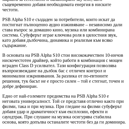
същевременно добавя необходимата енергия в ниските
честоти.
PSB Alpha S10 е създаден за потребители, които искат да
постигнат пълноценно аудио изживяване – независимо дали
става въпрос за домашно кино, музика или комбинирана
система. Субуферът играе ключова роля в цялостния звук,
като добавя дълбочина, динамика и реализъм към всяко
съдържание.
В основата на PSB Alpha S10 стои висококачествен 10-инчов
нискочестотен драйвер, който работи в комбинация с мощен
вграден Class D усилвател. Тази конфигурация позволява
възпроизвеждане на дълбок бас с отличен контрол и
минимални изкривявания. За разлика от по-евтините
решения, тук басът не е просто силен – той е стегнат, точен и
добре дефиниран.
Едно от най-големите предимства на PSB Alpha S10 е
неговата универсалност. Той се представя отлично както при
филми, така и при музика. При гледане на филми субуферът
добавя удар и драматичност към експлозии, ефекти и
саундтрак. При слушане на музика осигурява стабилна
основа, която допълва останалите честоти без да ги доминира.