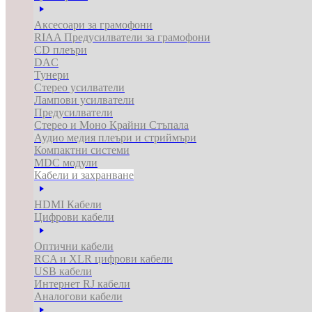
Аксесоари за грамофони
RIAA Предусилватели за грамофони
CD плеъри
DAC
Тунери
Стерео усилватели
Лампови усилватели
Предусилватели
Стерео и Моно Крайни Стъпала
Аудио медия плеъри и стриймъри
Компактни системи
MDC модули
Кабели и захранване
HDMI Кабели
Цифрови кабели
Оптични кабели
RCA и XLR цифрови кабели
USB кабели
Интернет RJ кабели
Аналогови кабели