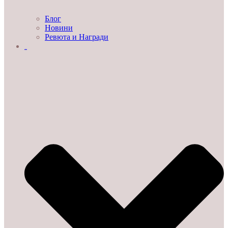
Блог
Новини
Ревюта и Награди
ЗА НАС