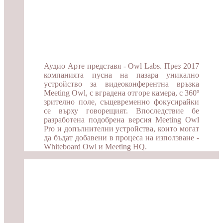
Аудио Арте представя - Owl Labs. През 2017
компанията пусна на пазара уникално
устройство за видеоконферентна връзка
Meeting Owl, с вградена отгоре камера, с 360º
зрително поле, същевременно фокусирайки
се върху говорещият. Впоследствие бе
разработена подобрена версия Meeting Owl
Pro и допълнителни устройства, които могат
да бъдат добавени в процеса на използване -
Whiteboard Owl и Meeting HQ.