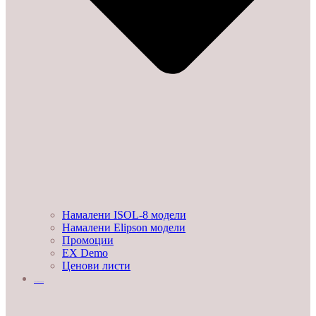
Намалени ISOL-8 модели
Намалени Elipson модели
Промоции
EX Demo
Ценови листи
УСЛУГИ И ПРОЕКТИ