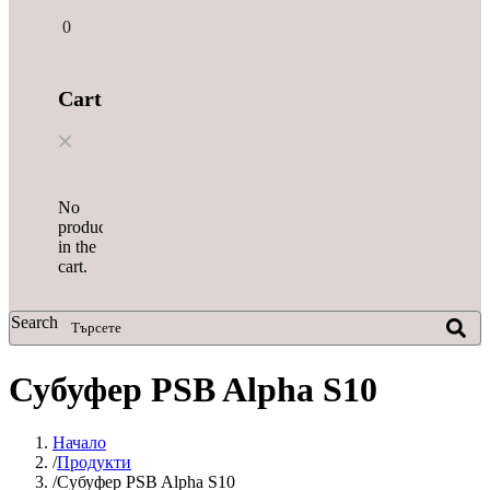
0
Cart
No
products
in the
cart.
Search
Субуфер PSB Alpha S10
Начало
Продукти
Субуфер PSB Alpha S10