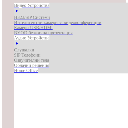
Видео Устройства
H323/SIP Системи
Интелигентни камери за видеоконференции
Камери USB/HDMI
BYOD безжична презентация
Аудио Устройства
Слушалки
SIP Телефони
Озвучителни тела
Облачни решения
Home Office