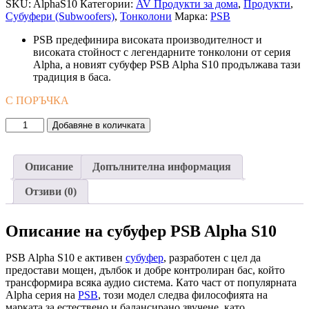
SKU:
AlphaS10
Категории:
AV Продукти за дома
,
Продукти
,
Субуфери (Subwoofers)
,
Тонколони
Марка:
PSB
PSB предефинира високата производителност и
високата стойност с легендарните тонколони от серия
Alpha, а новият субуфер PSB Alpha S10 продължава тази
традиция в баса.
С ПОРЪЧКА
количество
Добавяне в количката
за
Субуфер
PSB
Описание
Допълнителна информация
Alpha
S10
Отзиви (0)
Описание на субуфер PSB Alpha S10
PSB Alpha S10 е активен
субуфер
, разработен с цел да
предостави мощен, дълбок и добре контролиран бас, който
трансформира всяка аудио система. Като част от популярната
Alpha серия на
PSB
, този модел следва философията на
марката за естествено и балансирано звучене, като