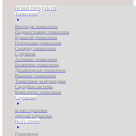
НОВИ ПРОДУКТИ
Тонколони
Винтидж тонколони
Подовостоящи тонколони
Букшелф тонколони
Централни тонколони
Съраунд тонколони
Субуфери
Активни тонколони
Безжични тонколони
Дизайнерски тонколони
Външни тонколони
Тонколони за вграждане
Саундбар системи
Комплекти тонколони
Слушалки
in-ear слушалки
over-ear слушалки
Hi-Fi стерео
Грамофони