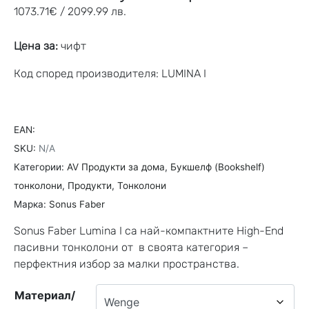
1073.71
€
/ 2099.99 лв.
Цена за:
чифт
Код според производителя: LUMINA I
EAN:
SKU:
N/A
Категории:
AV Продукти за дома
,
Букшелф (Bookshelf)
тонколони
,
Продукти
,
Тонколони
Марка:
Sonus Faber
Sonus Faber Lumina I са най-компактните High-End
пасивни тонколони от в своята категория –
перфектния избор за малки пространства.
Материал/