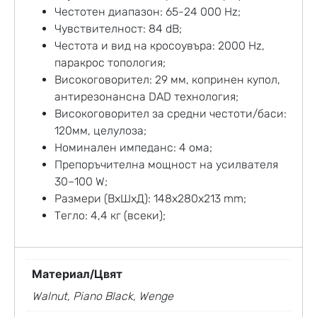
Честотен диапазон: 65-24 000 Hz;
Чувствителност: 84 dB;
Честота и вид на кросоувъра: 2000 Hz,
паракрос топология;
Високоговорител: 29 мм, копринен купол,
антирезонансна DAD технология;
Високоговорител за средни честоти/баси:
120мм, целулоза;
Номинален импеданс: 4 ома;
Препоръчителна мощност на усилвателя
30–100 W;
Размери (ВxШxД): 148x280x213 mm;
Тегло: 4,4 кг (всеки);
Материал/Цвят
Walnut, Piano Black, Wenge