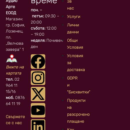
Аудио
За
Арте
нас
пон. –
ЕООД
петък:
09:30 –
Услуги
Магазин:
20:00
гр. София, кв.
Лични
събота:
12:00
Лозенец,
данни
– 19:00
пл.
неделя:
Почивен
Общи
„Велчова
ден
Условия
завера” 1
Условия
за
Вижте на
доставка
картата
GDPR
тел.
02
и
964 11
15/16
"Бисквитки"
моб.
0876
Продукти
64 11 19
на
разсрочено
Свържете
плащане
се с нас
Как