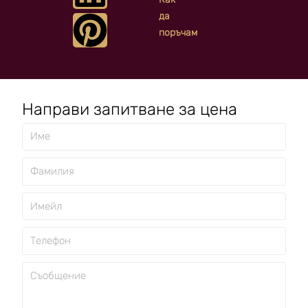
да
поръчам
Направи запитване за цена