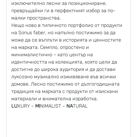
изключително лесни за позициониране,
превръщайки ги в перфектният избор за по-
малки пространства.
Нещо ново в типичното портфолио от продукти
на Sonus faber, но напълно постижимо за да
може да се въплъти в историята и ценностите
на марката. Семпло, опростено и
минималистично – като център на
идентичността на колекцията, която цели да
достигне до широка аудитория и да достави
луксозно музикално изживяване във всички
домове. Лесно постижимо от дългогодишната
традиция на марката с продукти от изискани
материали и внимателна изработка.
LU
XURY –
MI
NIMALIST –
NA
TURAL