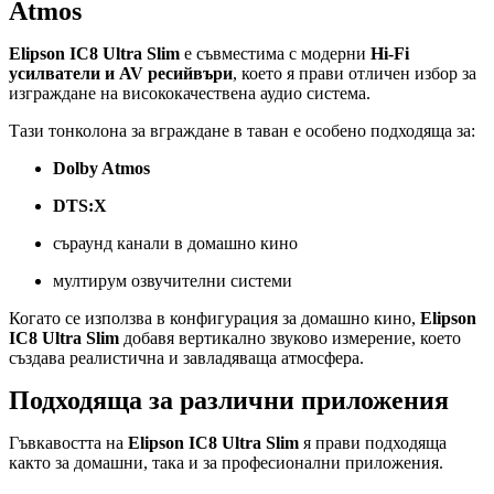
Atmos
Elipson IC8 Ultra Slim
е съвместима с модерни
Hi-Fi
усилватели и AV ресийвъри
, което я прави отличен избор за
изграждане на висококачествена аудио система.
Тази тонколона за вграждане в таван е особено подходяща за:
Dolby Atmos
DTS:X
съраунд канали в домашно кино
мултирум озвучителни системи
Когато се използва в конфигурация за домашно кино,
Elipson
IC8 Ultra Slim
добавя вертикално звуково измерение, което
създава реалистична и завладяваща атмосфера.
Подходяща за различни приложения
Гъвкавостта на
Elipson IC8 Ultra Slim
я прави подходяща
както за домашни, така и за професионални приложения.