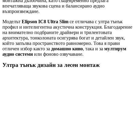
монтажна дълбочина, като същевременно предлага
впечатляваща звукова сцена и балансирано аудио
възпроизвеждане.
Моделът
Elipson IC8 Ultra Slim
се отличава с ултра тънък
профил и интелигентна акустична конструкция. Благодарение
на внимателно подбраните драйвери и трилентовата
архитектура, тонколоната осигурява богат и детайлен звук,
който запълва пространството равномерно. Това я прави
отличен избор както за
домашно кино
, така и за
мултирум
аудио системи
или фоново озвучаване.
Ултра тънък дизайн за лесен монтаж