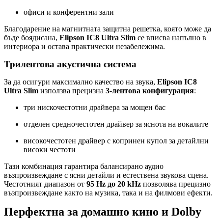
офиси и конферентни зали
Благодарение на магнитната защитна решетка, която може да
бъде боядисана,
Elipson IC8 Ultra Slim
се вписва напълно в
интериора и остава практически незабележима.
Трилентова акустична система
За да осигури максимално качество на звука,
Elipson IC8
Ultra Slim
използва прецизна
3-лентова конфигурация
:
три нискочестотни драйвера за мощен бас
отделен средночестотен драйвер за яснота на вокалите
високочестотен драйвер с копринен купол за детайлни
високи честоти
Тази комбинация гарантира балансирано аудио
възпроизвеждане с ясни детайли и естествена звукова сцена.
Честотният диапазон от
95 Hz до 20 kHz
позволява прецизно
възпроизвеждане както на музика, така и на филмови ефекти.
Перфектна за домашно кино и Dolby