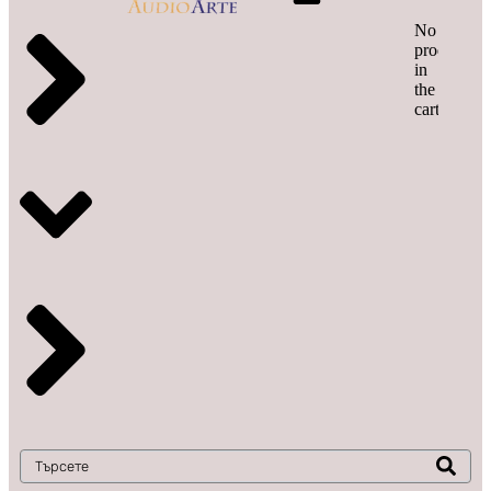
No
products
in
the
cart.