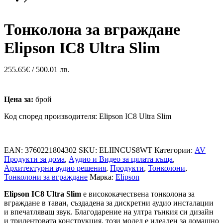
Тонколона за вграждане
Elipson IC8 Ultra Slim
255.65
€
/ 500.01 лв.
Цена за:
брой
Код според производителя: Elipson IC8 Ultra Slim
EAN:
3760221804302
SKU:
ELIINCUS8WT
Категории:
AV
Продукти за дома
,
Aудио и Видео за цялата къща
,
Архитектурни аудио решения
,
Продукти
,
Тонколони
,
Тонколони за вграждане
Марка:
Elipson
Elipson IC8 Ultra Slim
е висококачествена тонколона за
вграждане в таван, създадена за дискретни аудио инсталации
и впечатляващ звук. Благодарение на ултра тънкия си дизайн
и трилентовата конструкция, този модел е идеален за домашно