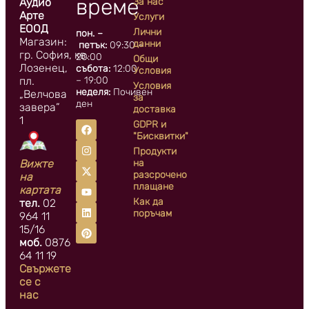
време
Аудио
За нас
Арте
Услуги
ЕООД
Лични
пон. –
Магазин:
данни
петък:
09:30 –
гр. София, кв.
20:00
Общи
Лозенец,
събота:
12:00
Условия
пл.
– 19:00
Условия
неделя:
Почивен
„Велчова
за
ден
завера”
доставка
1
GDPR и
"Бисквитки"
Продукти
Вижте
на
разсрочено
на
плащане
картата
Как да
тел.
02
поръчам
964 11
15/16
моб.
0876
64 11 19
Свържете
се с
нас