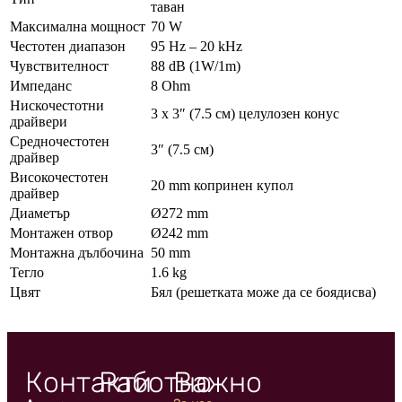
таван
Максимална мощност
70 W
Честотен диапазон
95 Hz – 20 kHz
Чувствителност
88 dB (1W/1m)
Импеданс
8 Ohm
Нискочестотни
3 x 3″ (7.5 см) целулозен конус
драйвери
Средночестотен
3″ (7.5 см)
драйвер
Високочестотен
20 mm копринен купол
драйвер
Диаметър
Ø272 mm
Монтажен отвор
Ø242 mm
Монтажна дълбочина
50 mm
Тегло
1.6 kg
Цвят
Бял (решетката може да се боядисва)
Контакти
Работно
Важно