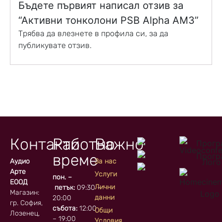
Бъдете първият написал отзив за
“Активни тонколони PSB Alpha AM3”
Трябва да
влезнете в профила си
, за да
публикувате отзив.
Контакти
Работно
Важно
време
Аудио
За нас
Арте
Услуги
пон. –
ЕООД
Лични
петък:
09:30 –
Магазин:
данни
20:00
гр. София, кв.
събота:
12:00
Общи
Лозенец,
– 19:00
Условия