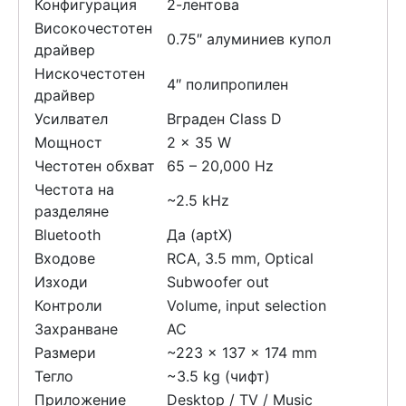
Конфигурация
2-лентова
Високочестотен
0.75″ алуминиев купол
драйвер
Нискочестотен
4″ полипропилен
драйвер
Усилвател
Вграден Class D
Мощност
2 x 35 W
Честотен обхват
65 – 20,000 Hz
Честота на
~2.5 kHz
разделяне
Bluetooth
Да (aptX)
Входове
RCA, 3.5 mm, Optical
Изходи
Subwoofer out
Контроли
Volume, input selection
Захранване
AC
Размери
~223 x 137 x 174 mm
Тегло
~3.5 kg (чифт)
Приложение
Desktop / TV / Music