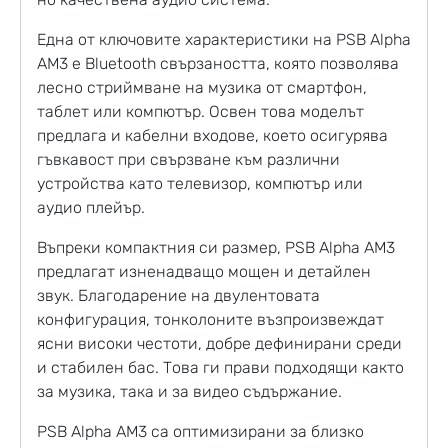
Една от ключовите характеристики на PSB Alpha
AM3 е Bluetooth свързаността, която позволява
лесно стриймване на музика от смартфон,
таблет или компютър. Освен това моделът
предлага и кабелни входове, което осигурява
гъвкавост при свързване към различни
устройства като телевизор, компютър или
аудио плейър.
Въпреки компактния си размер, PSB Alpha AM3
предлагат изненадващо мощен и детайлен
звук. Благодарение на двулентовата
конфигурация, тонколоните възпроизвеждат
ясни високи честоти, добре дефинирани среди
и стабилен бас. Това ги прави подходящи както
за музика, така и за видео съдържание.
PSB Alpha AM3 са оптимизирани за близко