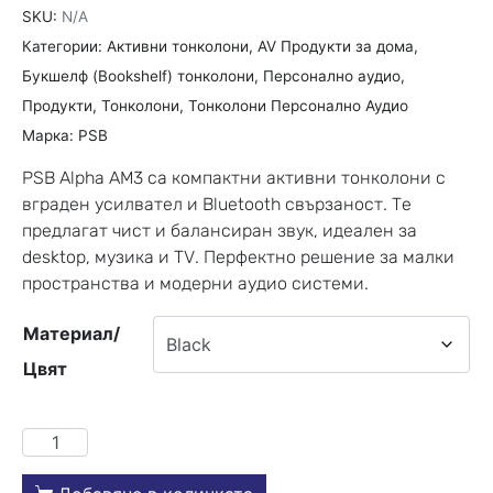
SKU:
N/A
Категории:
Активни тонколони
,
AV Продукти за дома
,
Букшелф (Bookshelf) тонколони
,
Персонално аудио
,
Продукти
,
Тонколони
,
Тонколони Персонално Аудио
Марка:
PSB
PSB Alpha AM3 са компактни активни тонколони с
вграден усилвател и Bluetooth свързаност. Те
предлагат чист и балансиран звук, идеален за
desktop, музика и TV. Перфектно решение за малки
пространства и модерни аудио системи.
Материал/
Цвят