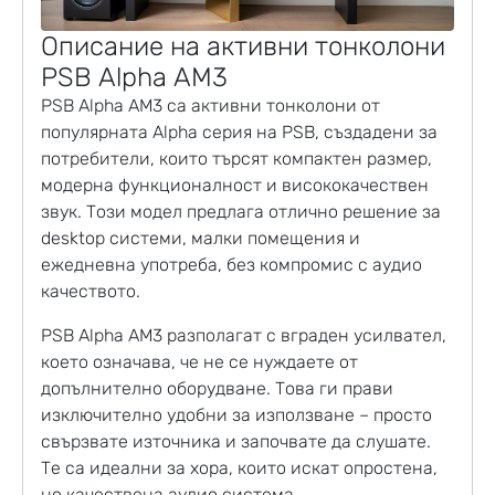
Описание на активни тонколони
PSB Alpha AM3
PSB Alpha AM3 са
активни тонколони
от
популярната Alpha серия на
PSB
, създадени за
потребители, които търсят компактен размер,
модерна функционалност и висококачествен
звук. Този модел предлага отлично решение за
desktop системи, малки помещения и
ежедневна употреба, без компромис с аудио
качеството.
PSB Alpha AM3 разполагат с вграден усилвател,
което означава, че не се нуждаете от
допълнително оборудване. Това ги прави
изключително удобни за използване – просто
свързвате източника и започвате да слушате.
Те са идеални за хора, които искат опростена,
но качествена аудио система.