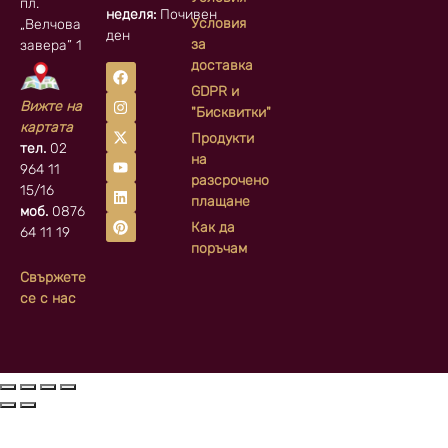
пл.
неделя:
Почивен
Условия
„Велчова
ден
за
завера” 1
доставка
GDPR и
Вижте на
"Бисквитки"
картата
Продукти
тел.
02
на
964 11
разсрочено
15/16
плащане
моб.
0876
Как да
64 11 19
поръчам
Свържете
се с нас