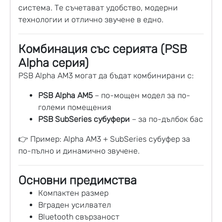
система. Те съчетават удобство, модерни
технологии и отлично звучене в едно.
Комбинация със серията (PSB
Alpha серия)
PSB Alpha AM3 могат да бъдат комбинирани с:
PSB Alpha AM5
– по-мощен модел за по-
големи помещения
PSB SubSeries субуфери
– за по-дълбок бас
👉 Пример: Alpha AM3 + SubSeries субуфер за
по-пълно и динамично звучене.
Основни предимства
Компактен размер
Вграден усилвател
Bluetooth свързаност