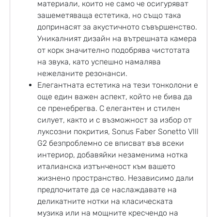
материали, които не само че осигуряват
зашеметяваща естетика, но също така
допринасят за акустичното съвършенство.
Уникалният дизайн на вътрешната камера
от корк значително подобрява чистотата
на звука, като успешно намалява
нежеланите резонанси.
Елегантната естетика на тези тонколони е
още един важен аспект, който не бива да
се пренебрегва. С елегантен и стилен
силует, както и с възможност за избор от
луксозни покрития, Sonus Faber Sonetto Vlll
G2 безпроблемно се вписват във всеки
интериор, добавяйки незаменима нотка
италианска изтънченост към вашето
жизнено пространство. Независимо дали
предпочитате да се наслаждавате на
деликатните нотки на класическата
музика или на мощните кресчендо на