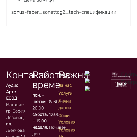
sonus-faber_sonettog2_tech-спецификации
Контакти
Работно
Важно
време
Аудио
За нас
Арте
Услуги
пон. –
ЕООД
Лични
петък:
09:30 –
Магазин:
данни
20:00
гр. София, кв.
събота:
12:00
Общи
Лозенец,
– 19:00
Условия
пл.
неделя:
Почивен
Условия
„Велчова
ден
за
завера” 1