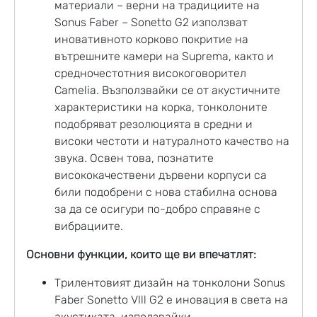
материали – верни на традициите на
Sonus Faber – Sonetto G2 използват
иновативното корково покритие на
вътрешните камери на Suprema, както и
средночестотния високоговорител
Camelia. Възползвайки се от акустичните
характеристики на корка, тонколоните
подобряват резолюцията в средни и
високи честоти и натуралното качество на
звука. Освен това, познатите
висококачествени дървени корпуси са
били подобрени с нова стабилна основа
за да се осигури по-добро справяне с
вибрациите.
Основни функции, които ще ви впечатлят:
Трилентовият дизайн на тонколони Sonus
Faber Sonetto Vlll G2 е иновация в света на
акустиката, използвайки