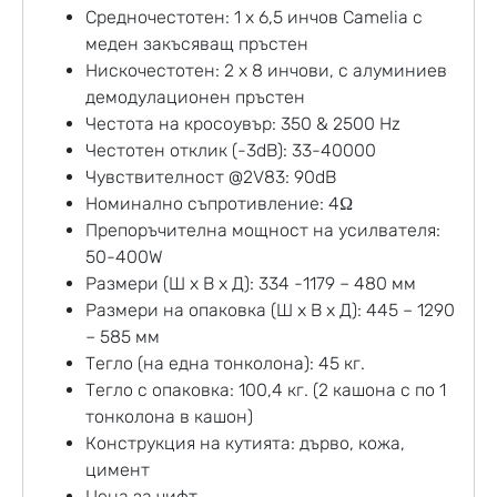
Средночестотен: 1 x 6,5 инчов Camelia с
меден закъсяващ пръстен
Нискочестотен: 2 x 8 инчови, с алуминиев
демодулационен пръстен
Честота на кросоувър: 350 & 2500 Hz
Честотен отклик (-3dB): 33-40000
Чувствителност @2V83: 90dB
Номинално съпротивление: 4Ω
Препоръчителна мощност на усилвателя:
50-400W
Размери (Ш х В х Д): 334 -1179 – 480 мм
Размери на опаковка (Ш х В х Д): 445 – 1290
– 585 мм
Тегло (на една тонколона): 45 кг.
Тегло с опаковка: 100,4 кг. (2 кашона с по 1
тонколонa в кашон)
Конструкция на кутията: дърво, кожа,
цимент
Цена за чифт.