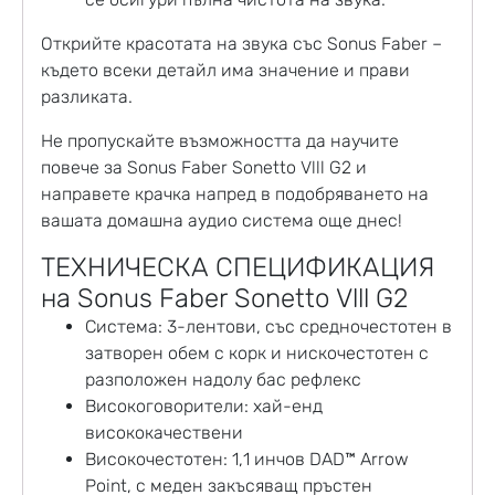
Открийте красотата на звука със Sonus Faber –
където всеки детайл има значение и прави
разликата.
Не пропускайте възможността да научите
повече за Sonus Faber Sonetto Vlll G2 и
направете крачка напред в подобряването на
вашата домашна аудио система още днес!
ТЕХНИЧЕСКА СПЕЦИФИКАЦИЯ
на Sonus Faber Sonetto Vlll G2
Система: 3-лентови, със средночестотен в
затворен обем с корк и нискочестотен с
разположен надолу бас рефлекс
Високоговорители: хай-енд
висококачествени
Високочестотен: 1,1 инчов DAD™ Arrow
Point, с меден закъсяващ пръстен