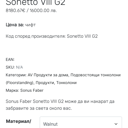
Sonetto Vlll G2
8180.67
€
/ 16000.00 лв.
Цена за:
чифт
Код според производителя: Sonetto Vlll G2
EAN:
SKU:
N/A
Категории:
AV Продукти за дома
,
Подовостоящи тонколони
(Floorstanding)
,
Продукти
,
Тонколони
Марка:
Sonus Faber
Sonus Faber Sonetto Vlll G2 може да ви накарат да
забравите за света около вас.
Материал/