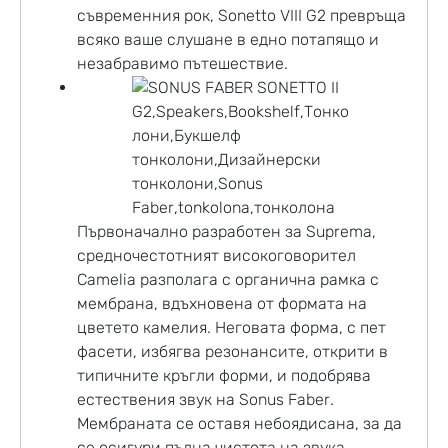
съвременния рок, Sonetto VIII G2 превръща
всяко ваше слушане в едно потапящо и
незабравимо пътешествие.
Първоначално разработен за Suprema,
средночестотният високоговорител
Camelia разполага с органична рамка с
мембрана, вдъхновена от формата на
цветето камелия. Неговата форма, с пет
фасети, избягва резонансите, открити в
типичните кръгли форми, и подобрява
естествения звук на Sonus Faber.
Мембраната се оставя небоядисана, за да
се осигури пълна чистота на звука.