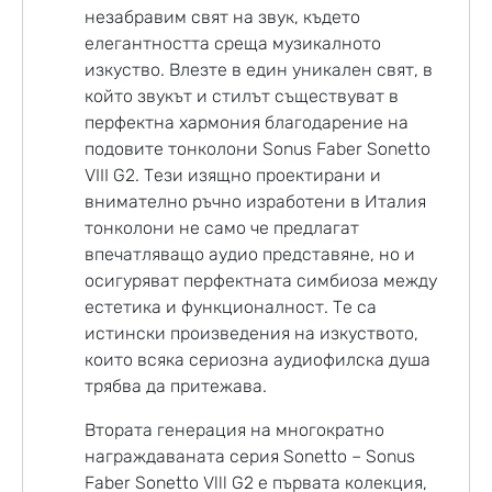
незабравим свят на звук, където
елегантността среща музикалното
изкуство. Влезте в един уникален свят, в
който звукът и стилът съществуват в
перфектна хармония благодарение на
подовите тонколони Sonus Faber Sonetto
VIII G2. Тези изящно проектирани и
внимателно ръчно изработени в Италия
тонколони не само че предлагат
впечатляващо аудио представяне, но и
осигуряват перфектната симбиоза между
естетика и функционалност. Те са
истински произведения на изкуството,
които всяка сериозна аудиофилска душа
трябва да притежава.
Втората генерация на многократно
награждаваната серия Sonetto – Sonus
Faber Sonetto Vlll G2 е първата колекция,