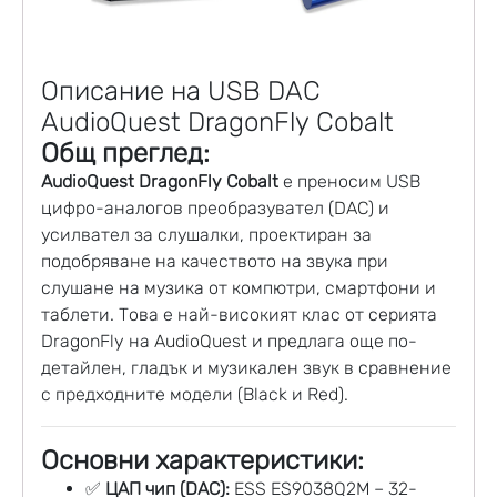
Описание на USB DAC
AudioQuest DragonFly Cobalt
Общ преглед:
AudioQuest DragonFly Cobalt
е преносим USB
цифро-аналогов преобразувател (
DAC
) и
усилвател за слушалки, проектиран за
подобряване на качеството на звука при
слушане на музика от компютри, смартфони и
таблети. Това е най-високият клас от серията
DragonFly на
AudioQuest
и предлага още по-
детайлен, гладък и музикален звук в сравнение
с предходните модели (Black и Red).
Основни характеристики:
✅
ЦАП чип (DAC):
ESS ES9038Q2M – 32-