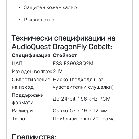
Защитен кожен калъф
Ръководство
Технически спецификации на
AudioQuest DragonFly Cobalt:
Спецификация
Стойност
ЦАП
ESS ES9038Q2M
Изходен волтаж
2.1V
Съпротивление
Ниско (подходящ за
на изход
чувствителни слушалки)
Поддържани
До 24-bit / 96 kHz PCM
формати
Размери
Около 57 x 19 x 12 мм
Тегло
Приблизително 20 грама
Предимства: