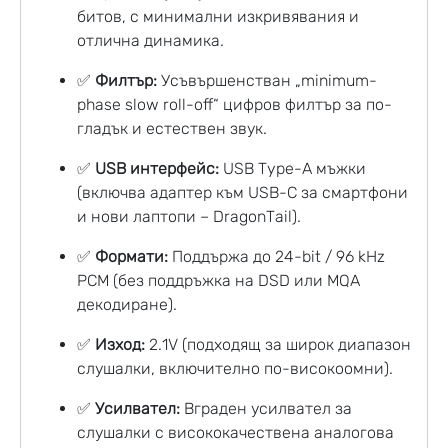
битов, с минимални изкривявания и
отлична динамика.
✅
Филтър:
Усъвършенстван „minimum-
phase slow roll-off“ цифров филтър за по-
гладък и естествен звук.
✅
USB интерфейс:
USB Type-A мъжки
(включва адаптер към USB-C за смартфони
и нови лаптопи – DragonTail).
✅
Формати:
Поддържа до 24-bit / 96 kHz
PCM (без поддръжка на DSD или MQA
декодиране).
✅
Изход:
2.1V (подходящ за широк диапазон
слушалки, включително по-високоомни).
✅
Усилвател:
Вграден усилвател за
слушалки с висококачествена аналогова