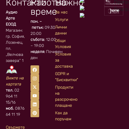
Контакти
Работно
Важно
време
Аудио
За нас
Арте
Услуги
пон. –
ЕООД
Лични
петък:
09:30 –
Магазин:
данни
20:00
гр. София, кв.
събота:
12:00
Общи
Лозенец,
– 19:00
Условия
пл.
неделя:
Почивен
Условия
„Велчова
ден
за
завера” 1
доставка
GDPR и
Вижте на
"Бисквитки"
картата
Продукти
тел.
02
на
964 11
разсрочено
15/16
плащане
моб.
0876
Как да
64 11 19
поръчам
Свържете