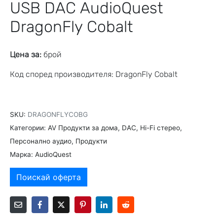
USB DAC AudioQuest
DragonFly Cobalt
Цена за:
брой
Код според производителя: DragonFly Cobalt
SKU:
DRAGONFLYCOBG
Категории:
AV Продукти за дома
,
DAC
,
Hi-Fi стерео
,
Персонално аудио
,
Продукти
Марка:
AudioQuest
Поискай оферта