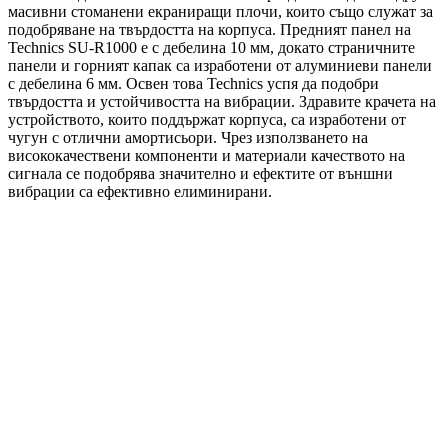
масивни стоманени екраниращи плочи, които също служат за
подобряване на твърдостта на корпуса. Предният панел на
Technics SU-R1000 е с дебелина 10 мм, докато страничните
панели и горният капак са изработени от алуминиеви панели
с дебелина 6 мм. Освен това Technics успя да подобри
твърдостта и устойчивостта на вибрации. Здравите крачета на
устройството, които поддържат корпуса, са изработени от
чугун с отлични амортисьори. Чрез използването на
висококачествени компоненти и материали качеството на
сигнала се подобрява значително и ефектите от външни
вибрации са ефективно елиминирани.