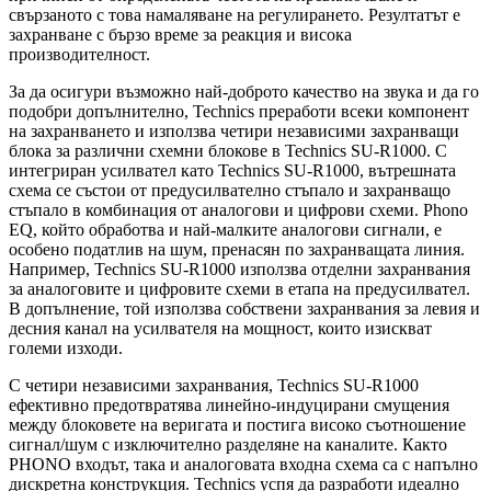
свързаното с това намаляване на регулирането. Резултатът е
захранване с бързо време за реакция и висока
производителност.
За да осигури възможно най-доброто качество на звука и да го
подобри допълнително, Technics преработи всеки компонент
на захранването и използва четири независими захранващи
блока за различни схемни блокове в Technics SU-R1000. С
интегриран усилвател като Technics SU-R1000, вътрешната
схема се състои от предусилвателно стъпало и захранващо
стъпало в комбинация от аналогови и цифрови схеми. Phono
EQ, който обработва и най-малките аналогови сигнали, е
особено податлив на шум, пренасян по захранващата линия.
Например, Technics SU-R1000 използва отделни захранвания
за аналоговите и цифровите схеми в етапа на предусилвател.
В допълнение, той използва собствени захранвания за левия и
десния канал на усилвателя на мощност, които изискват
големи изходи.
С четири независими захранвания, Technics SU-R1000
ефективно предотвратява линейно-индуцирани смущения
между блоковете на веригата и постига високо съотношение
сигнал/шум с изключително разделяне на каналите. Както
PHONO входът, така и аналоговата входна схема са с напълно
дискретна конструкция. Technics успя да разработи идеално