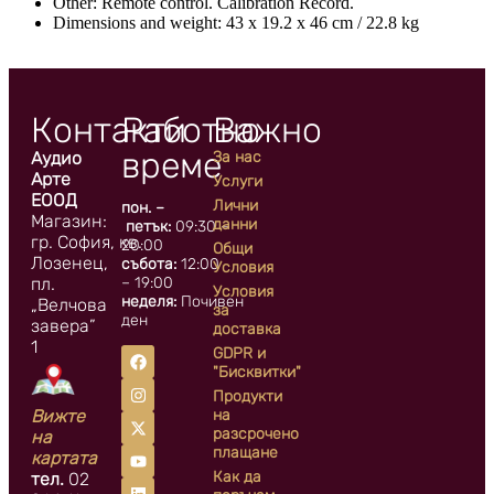
Other: Remote control. Calibration Record.
Dimensions and weight: 43 x 19.2 x 46 cm / 22.8 kg
Контакти
Работно
Важно
време
Аудио
За нас
Арте
Услуги
ЕООД
Лични
пон. –
Магазин:
данни
петък:
09:30 –
гр. София, кв.
20:00
Общи
Лозенец,
събота:
12:00
Условия
пл.
– 19:00
Условия
неделя:
Почивен
„Велчова
за
ден
завера”
доставка
1
GDPR и
"Бисквитки"
Продукти
Вижте
на
разсрочено
на
плащане
картата
Как да
тел.
02