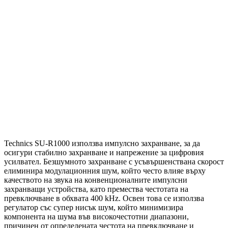
Technics SU-R1000 използва импулсно захранване, за да
осигури стабилно захранване и напрежение за цифровия
усилвател. Безшумното захранване с усъвършенствана скорост
елиминира модулационния шум, който често влияе върху
качеството на звука на конвенционалните импулсни
захранващи устройства, като премества честотата на
превключване в обхвата 400 kHz. Освен това се използва
регулатор със супер нисък шум, който минимизира
компонента на шума във високочестотни диапазони,
причинен от определената честота на превключване и