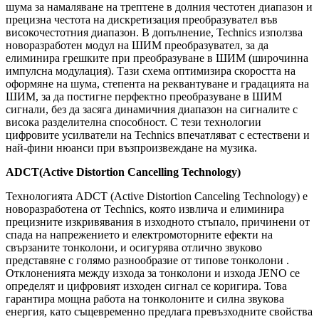
шума за намаляване на трептене в долния честотен диапазон и
прецизна честота на дискретизация преобразувател във
високочестотния диапазон. В допълнение, Technics използва
новоразработен модул на ШИМ преобразувател, за да
елиминира грешките при преобразуване в ШИМ (широчинна
импулсна модулация). Тази схема оптимизира скоростта на
оформяне на шума, степента на реквантуване и градацията на
ШИМ, за да постигне перфектно преобразуване в ШИМ
сигнали, без да засяга динамичния диапазон на сигналите с
висока разделителна способност. С тези технологии
цифровите усилватели на Technics впечатляват с естествени и
най-фини нюанси при възпроизвеждане на музика.
ADCT(Active Distortion Cancelling Technology)
Технологията ADCT (Active Distortion Canceling Technology) е
новоразработена от Technics, която извлича и елиминира
прецизните изкривявания в изходното стъпало, причинени от
спада на напрежението и електромоторните ефекти на
свързаните тонколони, и осигурява отлично звуково
представяне с голямо разнообразие от типове тонколони .
Отклоненията между изхода за тонколони и изхода JENO се
определят и цифровият изходен сигнал се коригира. Това
гарантира мощна работа на тонколоните и силна звукова
енергия, като същевременно предлага превъзходните свойства