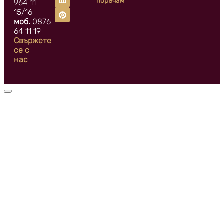
поръчам
964 11
15/16
моб.
0876
64 11 19
Свържете
се с
нас