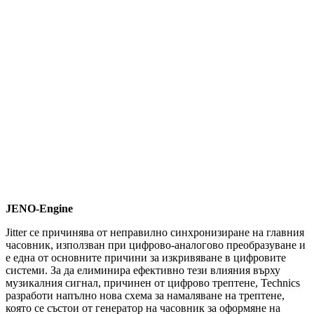
J
ENO-Engine
Jitter се причинява от неправилно синхронизиране на главния
часовник, използван при цифрово-аналогово преобразуване и
е една от основните причини за изкривяване в цифровите
системи. За да елиминира ефективно тези влияния върху
музикалния сигнал, причинен от цифрово трептене, Technics
разработи напълно нова схема за намаляване на трептене,
която се състои от генератор на часовник за оформяне на