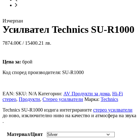
Изчерпан
Усилвател Technics SU-R1000
7874.00
€
/ 15400.21 лв.
Цена за:
брой
Код според производителя: SU-R1000
EAN:
SKU:
N/A
Категории:
AV Продукти за дома
,
Hi-Fi
стерео
,
Продукти
,
Стерео усилватели
Марка:
Technics
Technics SU-R1000 издига интегрираните
стерео усилватели
до ново, изключително ниво на качество и атмосфера на звука
.
Материал/Цвят