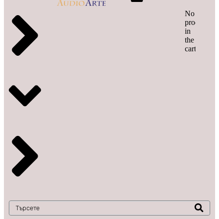
No
products
in
the
cart.