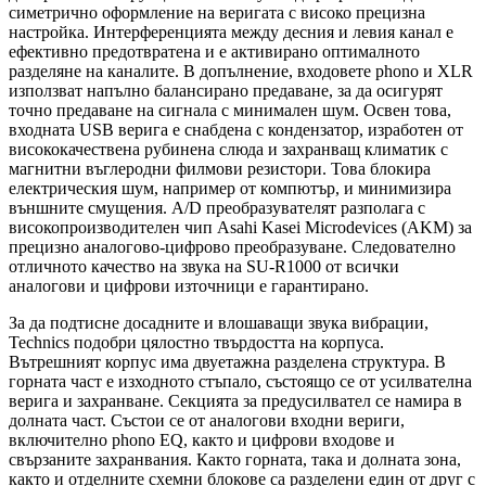
симетрично оформление на веригата с високо прецизна
настройка. Интерференцията между десния и левия канал е
ефективно предотвратена и е активирано оптималното
разделяне на каналите. В допълнение, входовете phono и XLR
използват напълно балансирано предаване, за да осигурят
точно предаване на сигнала с минимален шум. Освен това,
входната USB верига е снабдена с кондензатор, изработен от
висококачествена рубинена слюда и захранващ климатик с
магнитни въглеродни филмови резистори. Това блокира
електрическия шум, например от компютър, и минимизира
външните смущения. A/D преобразувателят разполага с
високопроизводителен чип Asahi Kasei Microdevices (AKM) за
прецизно аналогово-цифрово преобразуване. Следователно
отличното качество на звука на SU-R1000 от всички
аналогови и цифрови източници е гарантирано.
За да подтисне досадните и влошаващи звука вибрации,
Technics подобри цялостно твърдостта на корпуса.
Вътрешният корпус има двуетажна разделена структура. В
горната част е изходното стъпало, състоящо се от усилвателна
верига и захранване. Секцията за предусилвател се намира в
долната част. Състои се от аналогови входни вериги,
включително phono EQ, както и цифрови входове и
свързаните захранвания. Както горната, така и долната зона,
както и отделните схемни блокове са разделени един от друг с