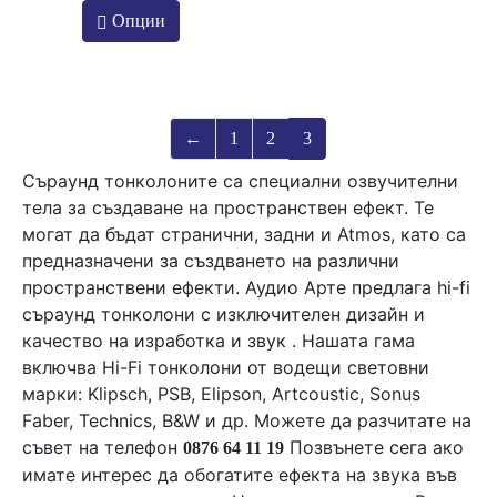
Опции
product
has
multiple
variants.
The
←
1
2
3
options
Съраунд тонколоните са специални озвучителни
may
тела за създаване на пространствен ефект. Те
be
могат да бъдат странични, задни и Atmos, като са
chosen
предназначени за създването на различни
on
пространствени ефекти. Аудио Арте предлага hi-fi
the
съраунд тонколони с изключителен дизайн и
product
качество на изработка и звук . Нашата гама
page
включва Hi-Fi тонколони от водещи световни
марки:
Klipsch
,
PSB
,
Elipson
,
Artcoustic
,
Sonus
Faber,
Technics
,
B&W
и др. Можете да разчитате на
съвет на телефон
Позвънете сега ако
0876 64 11 19
имате интерес да обогатите ефекта на звука във