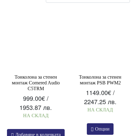
low
to
high
Тонколона за стенен
Тонколона за стенен
монтаж Cornered Audio
монтаж PSB PWM2
C5TRM
1149.00
€
/
999.00
€
/
2247.25 лв.
1953.87 лв.
НА СКЛАД
НА СКЛАД
This
Опции
product
Добавяне в количката