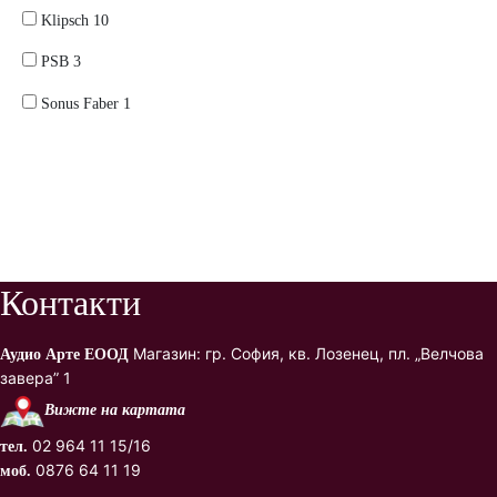
products
10
Klipsch
10
products
3
PSB
3
products
1
Sonus Faber
1
product
Контакти
Магазин: гр. София, кв. Лозенец, пл. „Велчова
Аудио Арте ЕООД
завера” 1
Вижте на картата
02 964 11 15/16
тел.
0876 64 11 19
моб.