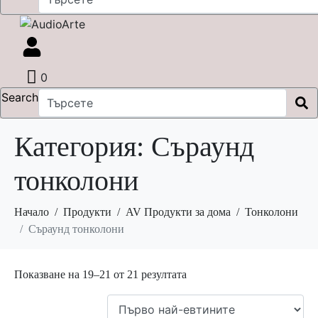
0
Search
Категория:
Съраунд
тонколони
Начало
Продукти
AV Продукти за дома
Тонколони
Съраунд тонколони
Sorted
Показване на 19–21 от 21 резултата
by
price: