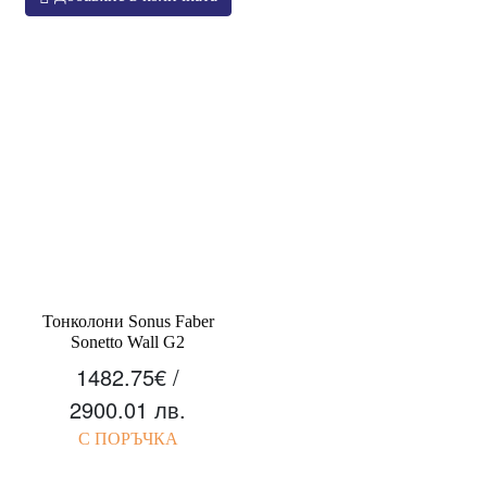
has
multiple
variants.
The
options
may
be
chosen
on
the
product
page
Тонколони Sonus Faber
Sonetto Wall G2
1482.75
€
/
2900.01 лв.
С ПОРЪЧКА
This