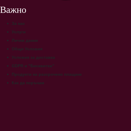
Важно
За нас
Услуги
Лични данни
Общи Условия
Условия за доставка
GDPR и "Бисквитки"
Продукти на разсрочено плащане
Как да поръчам