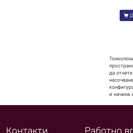
Д
Тонколони
пространс
да отчете
насочван
конфигур
и начина 
Контакти
Работно в