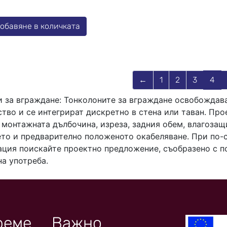
обавяне в количката
←
1
2
3
4
 за вграждане: Тонколоните за вграждане освобождав
тво и се интегрират дискретно в стена или таван. Про
 монтажната дълбочина, изреза, задния обем, влагозащ
ето и предварително положеното окабеляване. При по-
ация поискайте проектно предложение, съобразено с 
на употреба.
реме
Важно