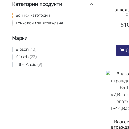
Категории продукти
Тонколо
P
Всички категории
51
Тонколони за вграждане
Марки
Elipson
10
Д
Klipsch
23
Lithe Audio
9
Влагоу
вгражда