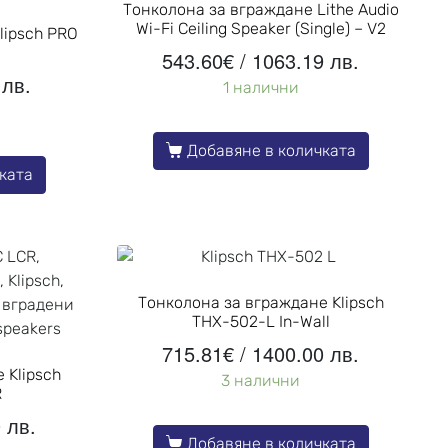
Тонколона за вграждане Lithe Audio
Wi-Fi Ceiling Speaker (Single) – V2
lipsch PRO
543.60
€
/ 1063.19 лв.
 лв.
1 налични
Добавяне в количката
ката
Тонколона за вграждане Klipsch
THX-502-L In-Wall
715.81
€
/ 1400.00 лв.
 Klipsch
3 налични
R
 лв.
Добавяне в количката