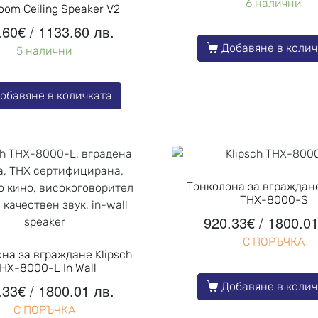
6 налични
oom Ceiling Speaker V2
.60
€
/ 1133.60 лв.
Добавяне в колич
5 налични
обавяне в количката
Тонколона за вграждане
THX-8000-S
920.33
€
/ 1800.01
С ПОРЪЧКА
на за вграждане Klipsch
HX-8000-L In Wall
Добавяне в колич
.33
€
/ 1800.01 лв.
С ПОРЪЧКА