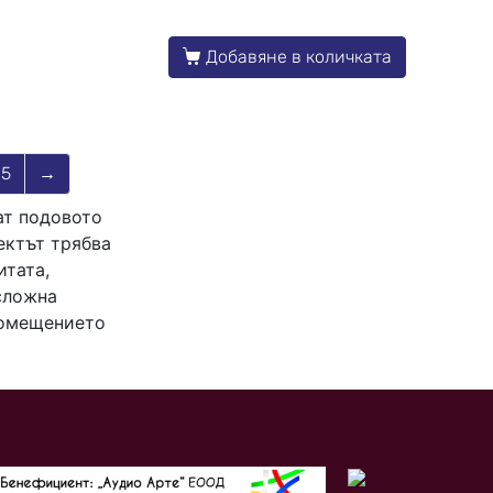
Добавяне в количката
5
→
ат подовото
ектът трябва
итата,
сложна
помещението