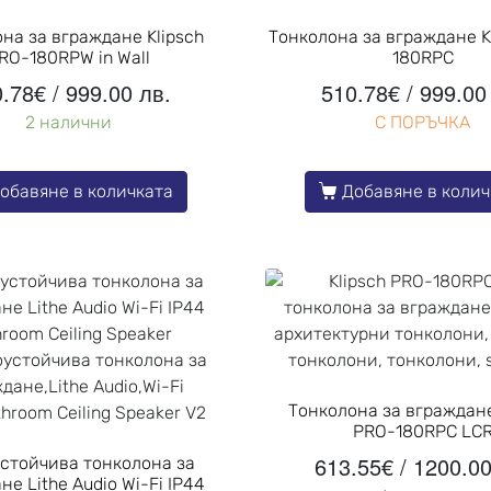
на за вграждане Klipsch
Тонколона за вграждане K
RO-180RPW in Wall
180RPC
0.78
€
/ 999.00 лв.
510.78
€
/ 999.00
2 налични
С ПОРЪЧКА
обавяне в количката
Добавяне в колич
Тонколона за вграждане
PRO-180RPC LC
613.55
€
/ 1200.00
стойчива тонколона за
не Lithe Audio Wi-Fi IP44