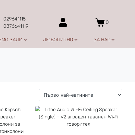
029641115
0
0876641119
ЕМО ЗАЛИ
ЛЮБОПИТНО
ЗА НАС