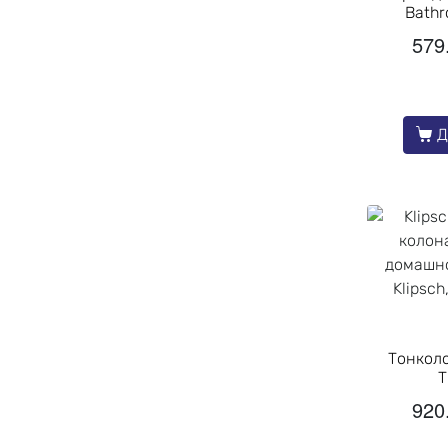
Bathr
579
Д
Тонколо
T
920