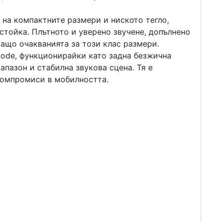
 на компактните размери и ниското тегло,
стойка. Плътното и уверено звучене, допълнено
ващо очакванията за този клас размери.
node, функционирайки като задна безжична
пазон и стабилна звукова сцена. Тя е
 компромиси в мобилността.