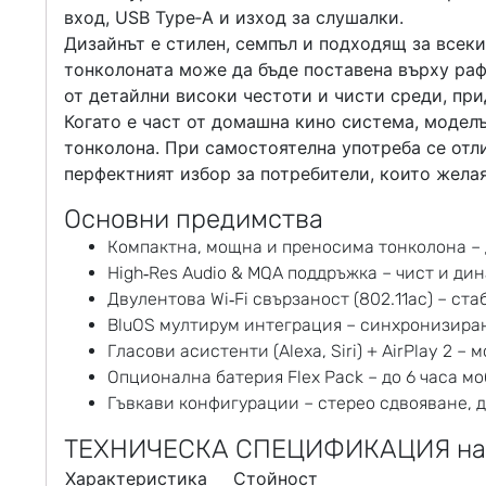
вход, USB Type‑A и изход за слушалки.
Дизайнът е стилен, семпъл и подходящ за всеки
тонколоната може да бъде поставена върху рафт
от детайлни високи честоти и чисти среди, при
Когато е част от домашна кино система, модел
тонколона. При самостоятелна употреба се отли
перфектният избор за потребители, които жела
Основни предимства
Компактна, мощна и преносима тонколона – 
High‑Res Audio & MQA поддръжка – чист и ди
Двулентова Wi‑Fi свързаност (802.11ac) – ст
BluOS мултирум интеграция – синхронизира
Гласови асистенти (Alexa, Siri) + AirPlay 2 –
Опционална батерия Flex Pack – до 6 часа м
Гъвкави конфигурации – стерео сдвояване, 
ТЕХНИЧЕСКА СПЕЦИФИКАЦИЯ на B
Характеристика
Стойност