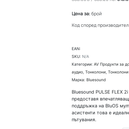
Цена за:
брой
Код според производителя
EAN:
SKU:
N/A
Категории:
AV Продукти за д
аудио
,
Тонколони
,
Тонколони
Марка:
Bluesound
Bluesound PULSE FLEX 2i
предоставя впечатляващ
поддръжка на BluOS мулти
асистенти това е идеал
пътувания.