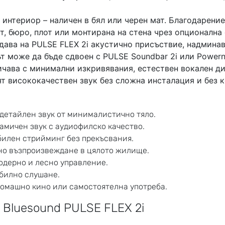
 интериор – наличен в бял или черен мат. Благодарение
, бюро, плот или монтирана на стена чрез опционална 
дава на PULSE FLEX 2i акустично присъствие, надмина
ът може да бъде сдвоен с PULSE Soundbar 2i или Power
чава с минимални изкривявания, естествен вокален диа
ят висококачествен звук без сложна инсталация и без
детайлен звук от минималистично тяло.
намичен звук с аудиофилско качество.
абилен стрийминг без прекъсвания.
но възпроизвеждане в цялото жилище.
 модерно и лесно управление.
обилно слушане.
домашно кино или самостоятелна употреба.
luesound PULSE FLEX 2i