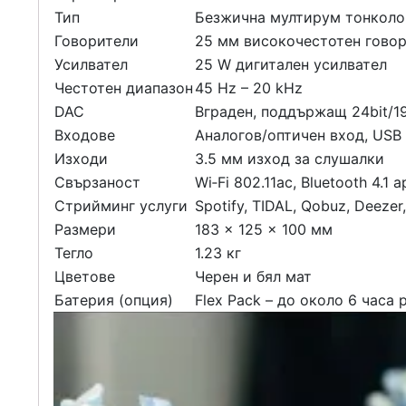
Тип
Безжична мултирум тонколо
Говорители
25 мм високочестотен говор
Усилвател
25 W дигитален усилвател
Честотен диапазон
45 Hz – 20 kHz
DAC
Вграден, поддържащ 24bit/
Входове
Аналогов/оптичен вход, USB 
Изходи
3.5 мм изход за слушалки
Свързаност
Wi‑Fi 802.11ac, Bluetooth 4.1 a
Стрийминг услуги
Spotify, TIDAL, Qobuz, Deezer,
Размери
183 × 125 × 100 мм
Тегло
1.23 кг
Цветове
Черен и бял мат
Батерия (опция)
Flex Pack – до около 6 часа 