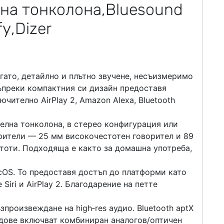
огато, детайлно и плътно звучене, несъизмеримо
въпреки компактния си дизайн предоставя
ително AirPlay 2, Amazon Alexa, Bluetooth
телна тонколона, в стерео конфигурация или
орители — 25 мм високочестотен говорител и 89
тоти. Подходяща е както за домашна употреба,
acOS. То предоставя достъп до платформи като
 Siri и AirPlay 2. Благодарение на петте
произвеждане на high‑res аудио. Bluetooth aptX
одове включват комбиниран аналогов/оптичен