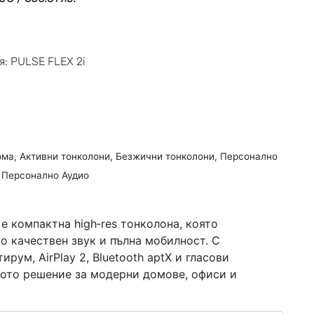
: PULSE FLEX 2i
ома
,
Активни тонколони
,
Безжични тонколони
,
Персонално
 Персонално Аудио
 е компактна high‑res тонколона, която
о качествен звук и пълна мобилност. С
рум, AirPlay 2, Bluetooth aptX и гласови
ното решение за модерни домове, офиси и