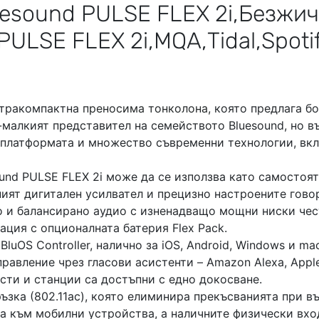
ултракомпактна
преносима тонколона
, която предлага б
й-малкият представител на семейството Bluesound, но 
 платформата и множество съвременни технологии, включ
ound PULSE FLEX 2i може да се използва като самостоя
ният дигитален усилвател и прецизно настроените гов
о и балансирано аудио с изненадващо мощни ниски чес
ация с опционалната батерия Flex Pack.
luOS Controller, налично за iOS, Android, Windows и m
управление чрез гласови асистенти – Amazon Alexa, Apple
ти и станции са достъпни с едно докосване.
зка (802.11ac), която елиминира прекъсванията при въз
ка към мобилни устройства, а наличните физически вх