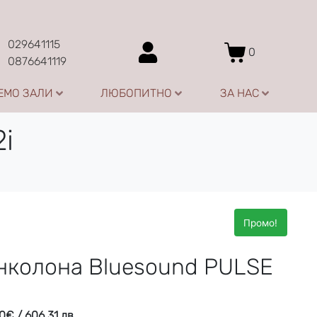
029641115
0
0876641119
ЕМО ЗАЛИ
ЛЮБОПИТНО
ЗА НАС
i
Промо!
нколона Bluesound PULSE
00
€
/ 606.31 лв.