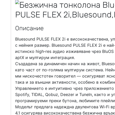
Описание
Bluesound PULSE FLEX 2
i е висококачествена, 
с нейния размер. Bluesound PULSE FLEX 2i е на
истинско high‑res аудио изживяване чрез BluOS
aptX и мултирум интеграция.
Създадена за динамичен начин на живот, Blues
като част от по-голяма мултирум система. Ней
мм нискочестотен говорител — осигуряват ясн
така и за външни активности, особено в комбин
Управлението е интуитивно чрез приложението B
Spotify, TIDAL, Qobuz, Deezer и TuneIn, както и 
програмируеми преки бутона, любимите плейлис
Моделът предлага надеждна двулентова Wi‑Fi връ
4.1 осигурява висококачествена безжична връз