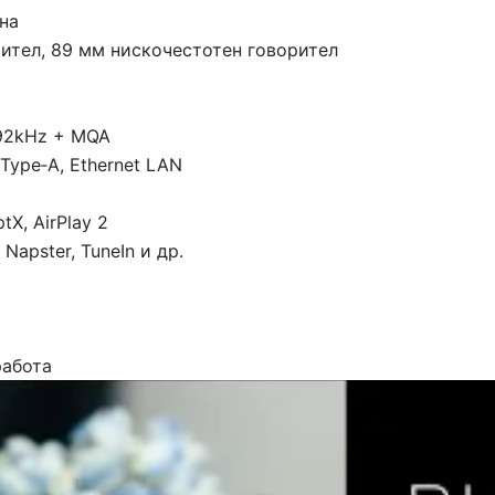
на
ител, 89 мм нискочестотен говорител
192kHz + MQA
Type‑A, Ethernet LAN
ptX, AirPlay 2
 Napster, TuneIn и др.
работа