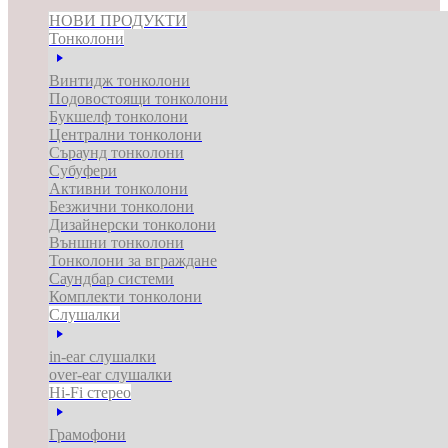
НОВИ ПРОДУКТИ
Тонколони
Винтидж тонколони
Подовостоящи тонколони
Букшелф тонколони
Централни тонколони
Съраунд тонколони
Субуфери
Активни тонколони
Безжични тонколони
Дизайнерски тонколони
Външни тонколони
Тонколони за вграждане
Саундбар системи
Комплекти тонколони
Слушалки
in-ear слушалки
over-ear слушалки
Hi-Fi стерео
Грамофони