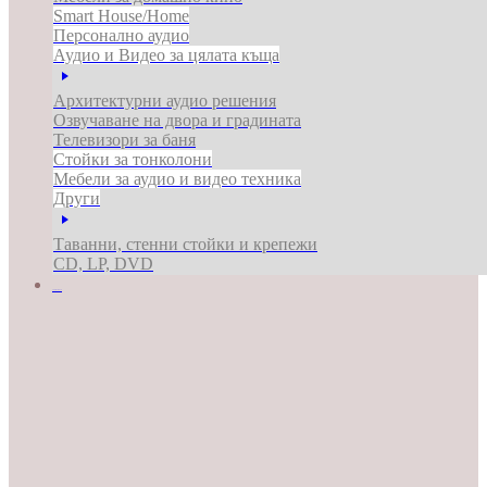
Smart House/Home
Персонално аудио
Аудио и Видео за цялата къща
Архитектурни аудио решения
Озвучаване на двора и градината
Телевизори за баня
Стойки за тонколони
Мебели за аудио и видео техника
Други
Таванни, стенни стойки и крепежи
CD, LP, DVD
ЗА БИЗНЕСА