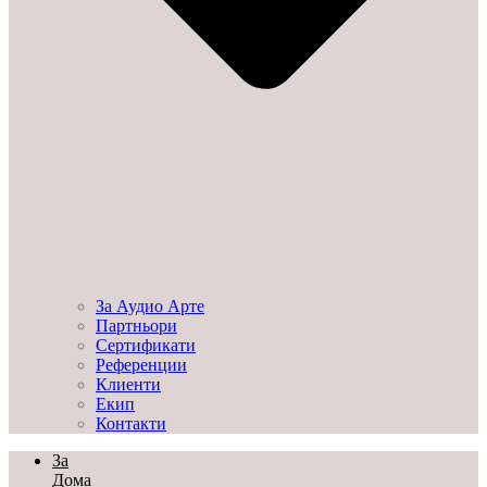
За Аудио Арте
Партньори
Сертификати
Референции
Клиенти
Екип
Контакти
За
Дома