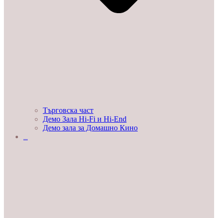
Търговска част
Демо Зала Hi-Fi и Hi-End
Демо зала за Домашно Кино
ЛЮБОПИТНО