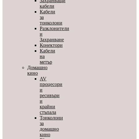
Захранващи
кабели
Кабели
за
тонколони
Разклонители
и
Захранване
Конектори
Кабели
на
метър
Домашно
кино
AV
процесори
и
ресивъри
и
крайни
стъпала
Тонколони
за
домашно
кино