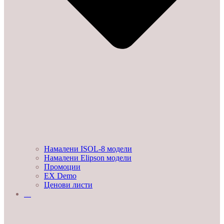
Намалени ISOL-8 модели
Намалени Elipson модели
Промоции
EX Demo
Ценови листи
УСЛУГИ И ПРОЕКТИ