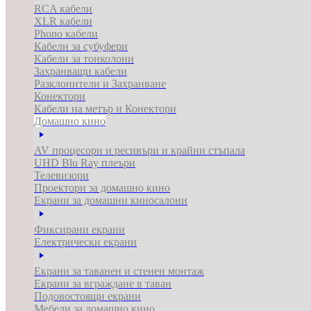
RCA кабели
XLR кабели
Phono кабели
Кабели за субуфери
Кабели за тонколони
Захранващи кабели
Разклонители и Захранване
Конектори
Кабели на метър и Конектори
Домашно кино
AV процесори и ресивъри и крайни стъпала
UHD Blu Ray плеъри
Телевизори
Проектори за домашно кино
Екрани за домашни киносалони
Фиксирани екрани
Електрически екрани
Екрани за таванен и стенен монтаж
Екрани за вграждане в таван
Подовостоящи екрани
Мебели за домашно кино