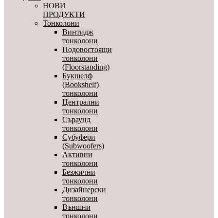
НОВИ
ПРОДУКТИ
Тонколони
Винтидж
тонколони
Подовостоящи
тонколони
(Floorstanding)
Букшелф
(Bookshelf)
тонколони
Централни
тонколони
Съраунд
тонколони
Субуфери
(Subwoofers)
Активни
тонколони
Безжични
тонколони
Дизайнерски
тонколони
Външни
тонколони