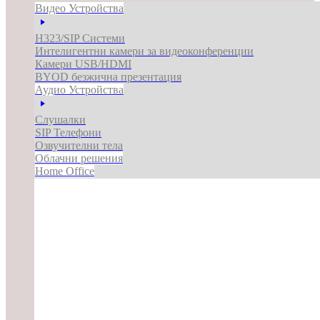
Видео Устройства
H323/SIP Системи
Интелигентни камери за видеоконференции
Камери USB/HDMI
BYOD безжична презентация
Аудио Устройства
Слушалки
SIP Телефони
Озвучителни тела
Облачни решения
Home Office