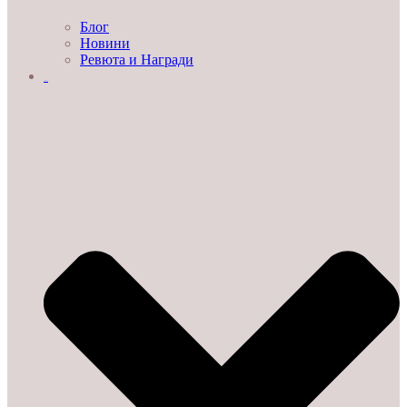
Блог
Новини
Ревюта и Награди
ЗА НАС