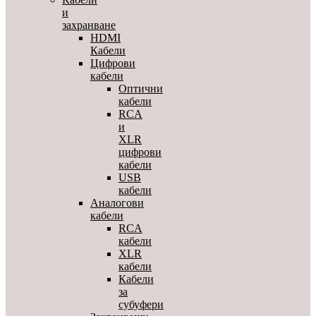
и
захранване
HDMI
Кабели
Цифрови
кабели
Оптични
кабели
RCA
и
XLR
цифрови
кабели
USB
кабели
Аналогови
кабели
RCA
кабели
XLR
кабели
Кабели
за
субуфери