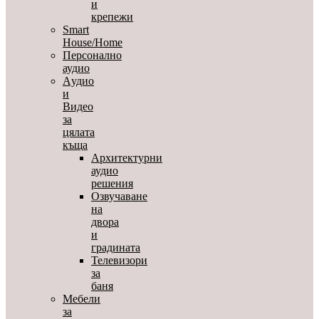
и
крепежи
Smart
House/Home
Персонално
аудио
Aудио
и
Видео
за
цялата
къща
Архитектурни
аудио
решения
Озвучаване
на
двора
и
градината
Телевизори
за
баня
Мебели
за