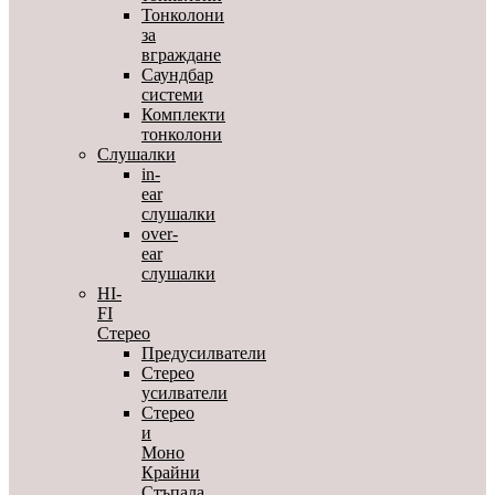
Тонколони
за
вграждане
Саундбар
системи
Комплекти
тонколони
Слушалки
in-
ear
слушалки
over-
ear
слушалки
HI-
FI
Стерео
Предусилватели
Стерео
усилватели
Стерео
и
Моно
Крайни
Стъпала