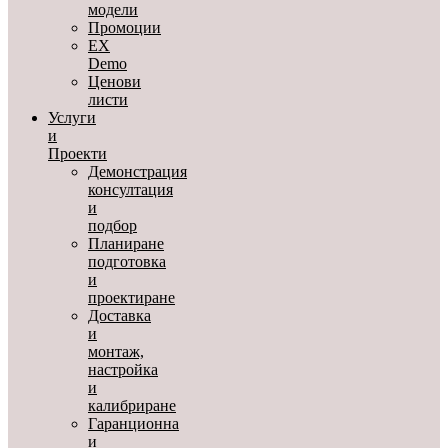
модели
Промоции
EX
Demo
Ценови
листи
Услуги
и
Проекти
Демонстрация
консултация
и
подбор
Планиране
подготовка
и
проектиране
Доставка
и
монтаж,
настройка
и
калибриране
Гаранционна
и