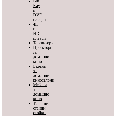
Blu
Ray
и
DVD
плеъри
4K
и
HD
плеъри
Телевизори
Проектори
за
домашно
кино
Екрани
за
домашни
киносалони
Мебели
за
домашно
кино
Таванни,
стенни
стойки