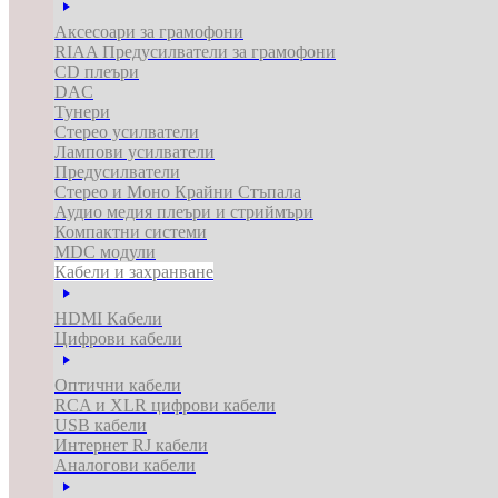
Аксесоари за грамофони
RIAA Предусилватели за грамофони
CD плеъри
DAC
Тунери
Стерео усилватели
Лампови усилватели
Предусилватели
Стерео и Моно Крайни Стъпала
Аудио медия плеъри и стриймъри
Компактни системи
MDC модули
Кабели и захранване
HDMI Кабели
Цифрови кабели
Оптични кабели
RCA и XLR цифрови кабели
USB кабели
Интернет RJ кабели
Аналогови кабели