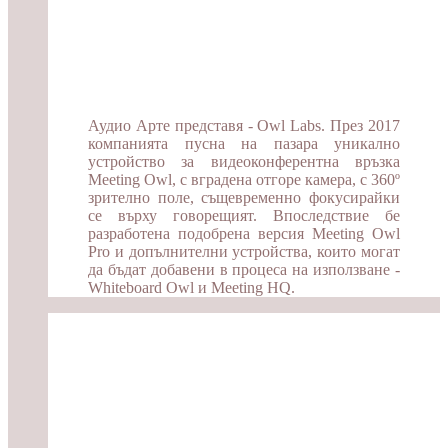
Аудио Арте представя - Owl Labs. През 2017
компанията пусна на пазара уникално
устройство за видеоконферентна връзка
Meeting Owl, с вградена отгоре камера, с 360º
зрително поле, същевременно фокусирайки
се върху говорещият. Впоследствие бе
разработена подобрена версия Meeting Owl
Pro и допълнителни устройства, които могат
да бъдат добавени в процеса на използване -
Whiteboard Owl и Meeting HQ.