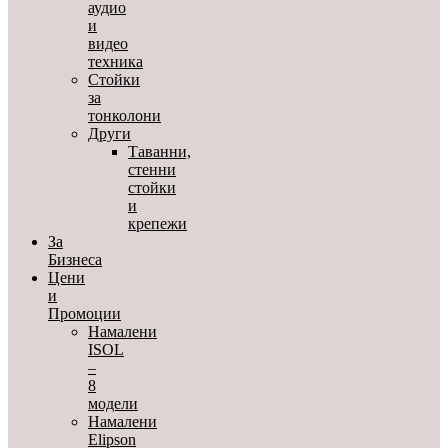
аудио
и
видео
техника
Стойки
за
тонколони
Други
Таванни,
стенни
стойки
и
крепежи
За
Бизнеса
Цени
и
Промоции
Намалени
ISOL
–
8
модели
Намалени
Elipson