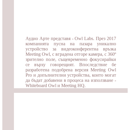
Аудио Арте представя - Owl Labs. През 2017
компанията пусна на пазара уникално
устройство за видеоконферентна връзка
Meeting Owl, с вградена отгоре камера, с 360º
зрително поле, същевременно фокусирайки
се върху говорещият. Впоследствие бе
разработена подобрена версия Meeting Owl
Pro и допълнителни устройства, които могат
да бъдат добавени в процеса на използване -
Whiteboard Owl и Meeting HQ.