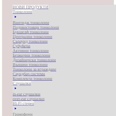
НОВИ ПРОДУКТИ
Тонколони
Винтидж тонколони
Подовостоящи тонколони
Букшелф тонколони
Централни тонколони
Съраунд тонколони
Субуфери
Активни тонколони
Безжични тонколони
Дизайнерски тонколони
Външни тонколони
Тонколони за вграждане
Саундбар системи
Комплекти тонколони
Слушалки
in-ear слушалки
over-ear слушалки
Hi-Fi стерео
Грамофони