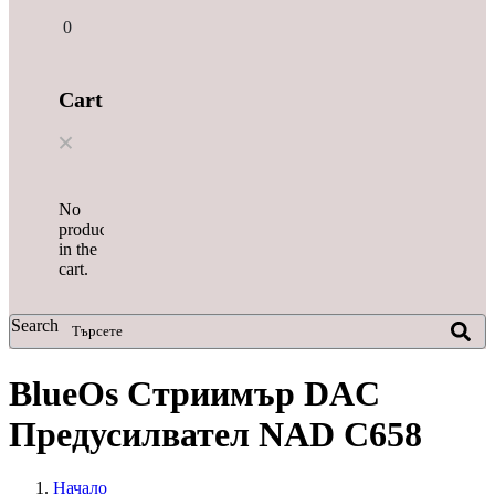
0
Cart
No
products
in the
cart.
Search
BlueOs Стриимър DAC
Предусилвател NAD C658
Начало