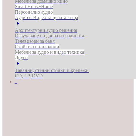
Мебели за домашно кино
Smart House/Home
Персонално аудио
Аудио и Видео за цялата къща
Архитектурни аудио решения
Озвучаване на двора и градината
Телевизори за баня
Стойки за тонколони
Мебели за аудио и видео техника
Други
Таванни, стенни стойки и крепежи
CD, LP, DVD
ЗА БИЗНЕСА