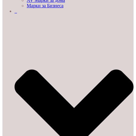
AV Марки за дома
Марки за Бизнеса
ДЕМО ЗАЛИ