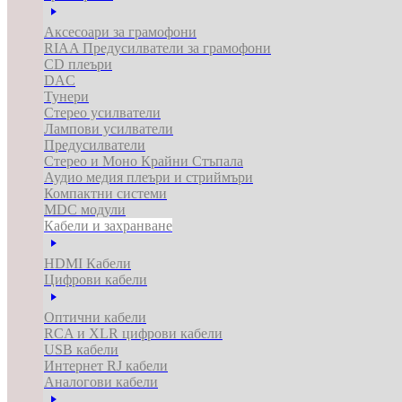
Аксесоари за грамофони
RIAA Предусилватели за грамофони
CD плеъри
DAC
Тунери
Стерео усилватели
Лампови усилватели
Предусилватели
Стерео и Моно Крайни Стъпала
Аудио медия плеъри и стриймъри
Компактни системи
MDC модули
Кабели и захранване
HDMI Кабели
Цифрови кабели
Оптични кабели
RCA и XLR цифрови кабели
USB кабели
Интернет RJ кабели
Аналогови кабели