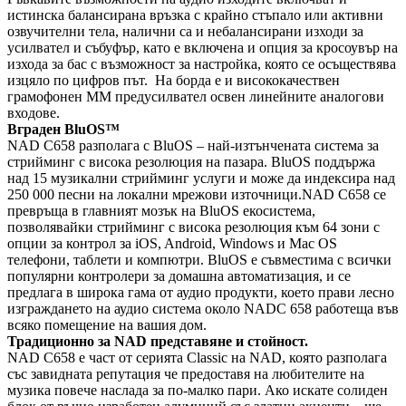
истинска балансирана връзка с крайно стъпало или активни
озвучителни тела, налични са и небалансирани изходи за
усилвател и събуфър, като е включена и опция за кросоувър на
изхода за бас с възможност за настройка, която се осъществява
изцяло по цифров път. На борда е и висококачествен
грамофонен MM предусилвател освен линейните аналогови
входове.
Вграден BluOS™
NAD C658 разполага с BluOS – най-изтънчената система за
стрийминг с висока резолюция на пазара. BluOS поддържа
над 15 музикални стрийминг услуги и може да индексира над
250 000 песни на локални мрежови източници.NAD C658 се
превръща в главният мозък на BluOS екосистема,
позволявайки стрийминг с висока резолюция към 64 зони с
опции за контрол за iOS, Android, Windows и Mac OS
телефони, таблети и компютри. BluOS е съвместима с всички
популярни контролери за домашна автоматизация, и се
предлага в широка гама от аудио продукти, което прави лесно
изграждането на аудио система около NADC 658 работеща във
всяко помещение на вашия дом.
Традиционно за NAD представяне и стойност.
NAD C658 е част от серията Classic на NAD, която разполага
със завидната репутация че предоставя на любителите на
музика повече наслада за по-малко пари. Ако искате солиден