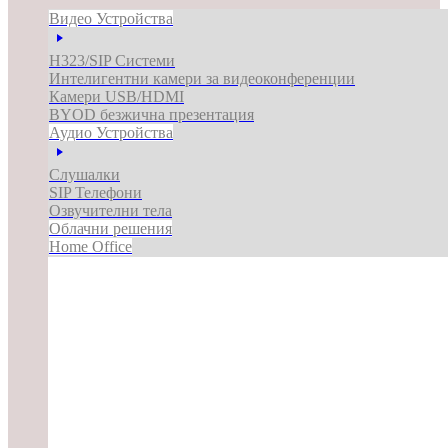
Видео Устройства
H323/SIP Системи
Интелигентни камери за видеоконференции
Камери USB/HDMI
BYOD безжична презентация
Аудио Устройства
Слушалки
SIP Телефони
Озвучителни тела
Облачни решения
Home Office