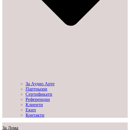
За Аудио Арте
Партньори
Сертификати
Референции
Клиенти
Екип
Контакти
За Дома