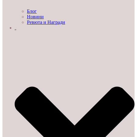
Блог
Новини
Ревюта и Награди
ЗА НАС