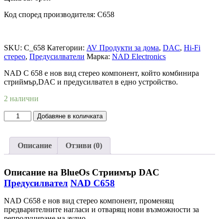
Код според производителя: C658
SKU:
C_658
Категории:
AV Продукти за дома
,
DAC
,
Hi-Fi
стерео
,
Предусилватели
Марка:
NAD Electronics
NAD C 658 е нов вид стерео компонент, който комбинира
стриймър,DAC и предусилвател в едно устройство.
2 налични
количество
Добавяне в количката
за
BlueOs
Стриимър
Описание
Отзиви (0)
DAC
Предусилвател
NAD
Описание на BlueOs Стриимър DAC
C658
Предусилвател
NAD C658
NAD C658 е нов вид стерео компонент, променящ
предварителните нагласи и отварящ нови възможности за
репродуциране на аудио.