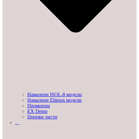
Намалени ISOL-8 модели
Намалени Elipson модели
Промоции
EX Demo
Ценови листи
УСЛУГИ И ПРОЕКТИ