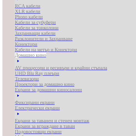
RCA кабели
XLR кабели
Phono кабели
Кабели за субуфери
Кабели за тонколони
Захранващи кабели
Разклонители и Захранване
Конектори
Кабели на метър и Конектори
Домашно кино
AV процесори и ресивъри и крайни стъпала
UHD Blu Ray плеъри
Телевизори
Проектори за домашно кино
Екрани за домашни киносалони
Фиксирани екрани
Електрически екрани
Екрани за таванен и стенен монтаж
Екрани за вграждане в таван
Подовостоящи екрани