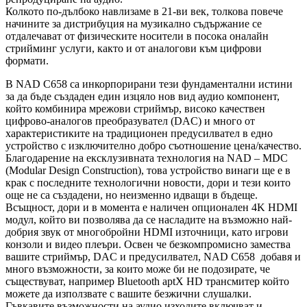
Колкото по-дълбоко навлизаме в 21-ви век, толкова повече
начините за дистрибуция на музикално съдържание се
отдалечават от физическите носители в посока оналайн
стрийминг услуги, както и от аналогови към цифрови
формати.
В NAD C658 са инкорпорирани тези фундаментални истини
за да бъде създаден един изцяло нов вид аудио компонент,
който комбинира мрежови стриймър, високо качествен
цифрово-аналогов преобразувател (DAC) и много от
характеристиките на традиционен предусилвател в едно
устройство с изключително добро съотношение цена/качество.
Благодарение на ексклузивната технология на NAD – MDC
(Modular Design Construction), това устройство винаги ще е в
крак с последните технологични новости, дори и тези които
още не са създадени, но неизменно идващи в бъдеще.
Всъщност, дори и в момента е наличен опционален 4K HDMI
модул, който ви позволява да се насладите на възможно най-
добрия звук от многобройни HDMI източници, като игрови
конзоли и видео плеъри. Освен че безкомпромисно замества
вашите стриймър, DAC и предусилвател, NAD C658 добавя и
много възможности, за които може би не подозирате, че
съществуват, например Bluetooth aptX HD трансмитер който
можете да използвате с вашите безжични слушалки.
Гъвкавите възможности на аудио изходите включват и