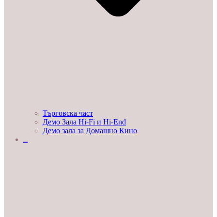
Търговска част
Демо Зала Hi-Fi и Hi-End
Демо зала за Домашно Кино
ЛЮБОПИТНО