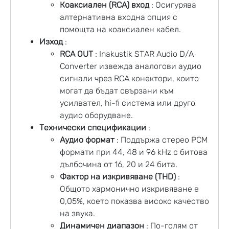
Коаксиален (RCA) вход
: Осигурява
алтернативна входна опция с
помощта на коаксиален кабел.
Изход
:
RCA OUT
: Inakustik STAR Audio D/A
Converter извежда аналогови аудио
сигнали чрез RCA конектори, които
могат да бъдат свързани към
усилвател
, hi-fi система или друго
аудио оборудване.
Технически спецификации
:
Аудио формат
: Поддържа стерео PCM
формати при 44, 48 и 96 kHz с битова
дълбочина от 16, 20 и 24 бита.
Фактор на изкривяване (THD)
:
Общото хармонично изкривяване е
0,05%, което показва високо качество
на звука.
Динамичен диапазон
: По-голям от