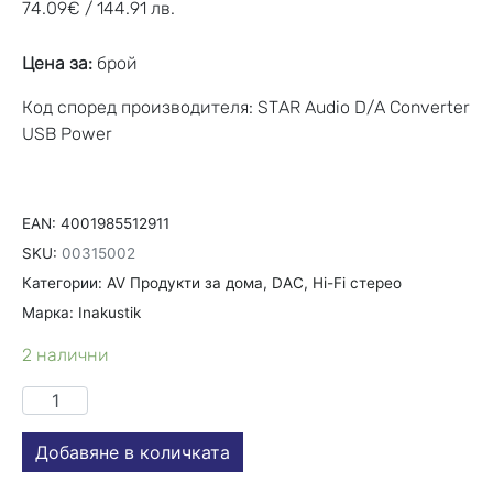
74.09
€
/ 144.91 лв.
Цена за:
брой
Код според производителя: STAR Audio D/A Converter
USB Power
EAN:
4001985512911
SKU:
00315002
Категории:
AV Продукти за дома
,
DAC
,
Hi-Fi стерео
Марка:
Inakustik
2 налични
Добавяне в количката