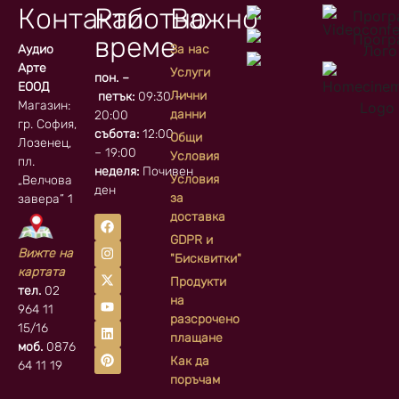
Контакти
Работно
Важно
време
Аудио
За нас
Арте
Услуги
пон. –
ЕООД
Лични
петък:
09:30 –
Магазин:
данни
20:00
гр. София, кв.
събота:
12:00
Общи
Лозенец,
– 19:00
Условия
пл.
неделя:
Почивен
Условия
„Велчова
ден
за
завера” 1
доставка
GDPR и
Вижте на
"Бисквитки"
картата
Продукти
тел.
02
на
964 11
разсрочено
15/16
плащане
моб.
0876
Как да
64 11 19
поръчам