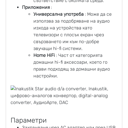
съответствие с околната среда.
Приложения
:
Универсална употреба
: Може да се
използва за подобряване на аудио
изхода на устройства като
телевизори с плосък екран чрез
свързването им към по-добре
звучащи hi-fi системи.
Home HiFi
: Част от категорията
домашни hi-fi аксесоари, което го
прави подходящ за домашни аудио
настройки.
Параметри
Захранване чрез AC адаптер или през USB