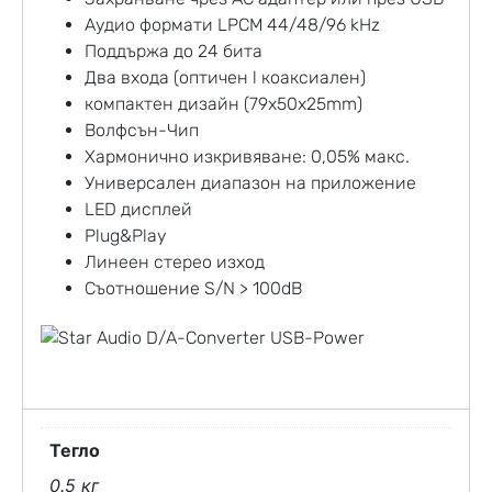
Аудио формати LPCM 44/48/96 kHz
Поддържа до 24 бита
Два входа (оптичен l коаксиален)
компактен дизайн (79x50x25mm)
Волфсън-Чип
Хармонично изкривяване: 0,05% макс.
Универсален диапазон на приложение
LED дисплей
Plug&Play
Линеен стерео изход
Съотношение S/N > 100dB
Тегло
0.5 кг