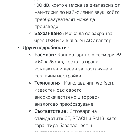
100 dB, което е мярка за диапазона от
най-тихия до най-силния звук, който
преобразувателят може да
произведе.
Захранване
: Може да се захранва
чрез USB или включен AC адаптер.
Други подробности
:
Размери
: Конверторът е с размери 79
x 50 x 25 mm, което го прави
компактен и лесен за поставяне в
различни настройки.
Технология
: Използва чип Wolfson,
известен със своето
висококачествено цифрово-
аналогово преобразуване.
Съответствие
: Отговаря на
стандартите CE, REACH и RoHS, като
гарантира безопасност и