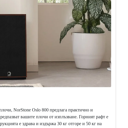
 плочи,
NorStone
Oslo 800 предлага практично и
редпазват вашите плочи от изплъзване. Горният рафт е
укцията е здрава и издържа 30 кг отгоре и 50 кг на