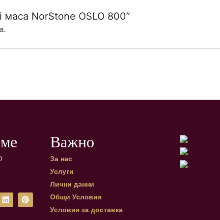
Fi маса NorStone OSLO 800”
в.
еме
Важно
За нас
0
Услуги
Лични данни
Общи Условия
Условия за доставка