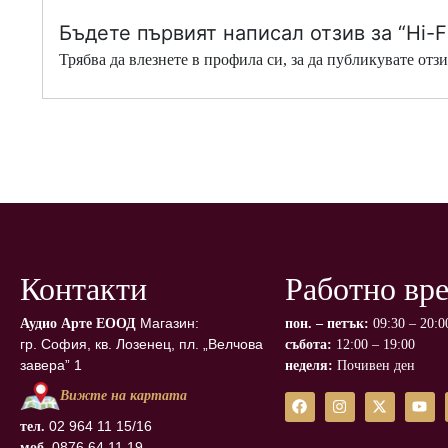
Бъдете първият написал отзив за “Hi-
Трябва да
влезнете в профила си
, за да публикувате отзи
Контакти
Работно вр
Магазин:
Аудио Арте ЕООД
пон. – петък:
09:30 – 20:0
гр. София, кв. Лозенец, пл. „Велчова
събота:
12:00 – 19:00
завера” 1
неделя:
Почивен ден
Вижте на картата
02 964 11 15/16
тел.
0876 64 11 19
моб.