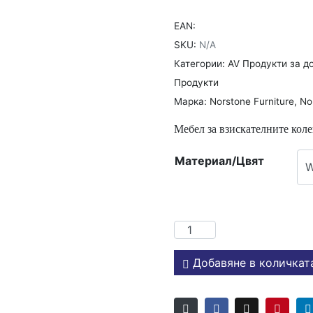
EAN:
SKU:
N/A
Категории:
AV Продукти за д
Продукти
Марка:
Norstone Furniture
,
No
Мебел за взискателните кол
Материал/Цвят
Добавяне в количкат