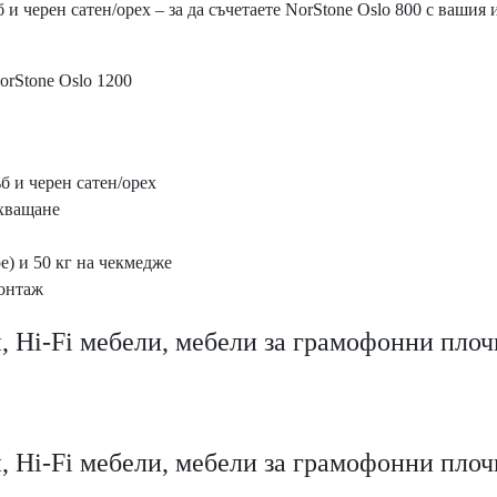
 и черен сатен/орех – за да съчетаете NorStone Oslo 800 с вашия
orStone Oslo 1200
б и черен сатен/орех
ахващане
е) и 50 кг на чекмедже
монтаж