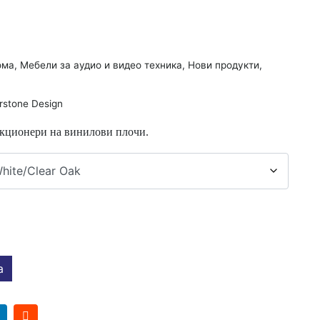
ома
,
Мебели за аудио и видео техника
,
Нови продукти
,
rstone Design
екционери на винилови плочи.
а