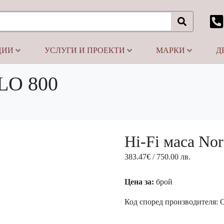
ЦИИ
УСЛУГИ И ПРОЕКТИ
МАРКИ
Д
SLO 800
Ново!
Hi-Fi маса No
383.47
€
/ 750.00 лв.
Цена за:
брой
Код според производителя: