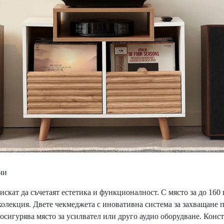
чи
искат да съчетаят естетика и функционалност. С място за до 160
олекция. Двете чекмеджета с иновативна система за захващане п
сигурява място за усилвател или друго аудио оборудване. Констр