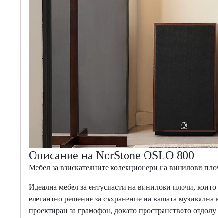
Описание на NorStone OSLO 800
Мебел
за взискателните колекционери на винилови пло
Идеална мебел за
ентусиасти на
винилови плочи, които 
елегантно решение за съхранение на вашата музикална к
проектиран за грамофон, докато пространството отдолу о