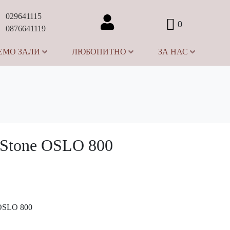
029641115
0
0876641119
ЕМО ЗАЛИ
ЛЮБОПИТНО
ЗА НАС
rStone OSLO 800
 OSLO 800