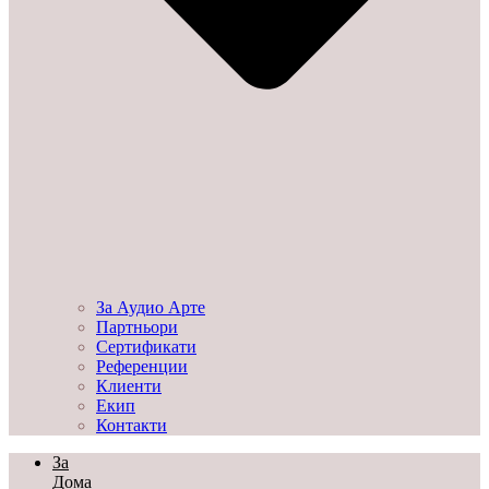
За Аудио Арте
Партньори
Сертификати
Референции
Клиенти
Екип
Контакти
За
Дома