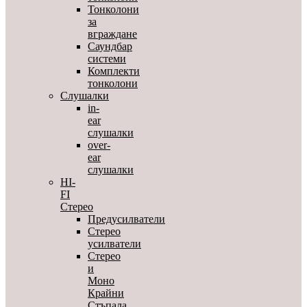
Тонколони
за
вграждане
Саундбар
системи
Комплекти
тонколони
Слушалки
in-
ear
слушалки
over-
ear
слушалки
HI-
FI
Стерео
Предусилватели
Стерео
усилватели
Стерео
и
Моно
Крайни
Стъпала