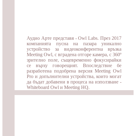
Аудио Арте представя - Owl Labs. През 2017
компанията пусна на пазара уникално
устройство за видеоконферентна връзка
Meeting Owl, с вградена отгоре камера, с 360º
зрително поле, същевременно фокусирайки
се върху говорещият. Впоследствие бе
разработена подобрена версия Meeting Owl
Pro и допълнителни устройства, които могат
да бъдат добавени в процеса на използване -
Whiteboard Owl и Meeting HQ.