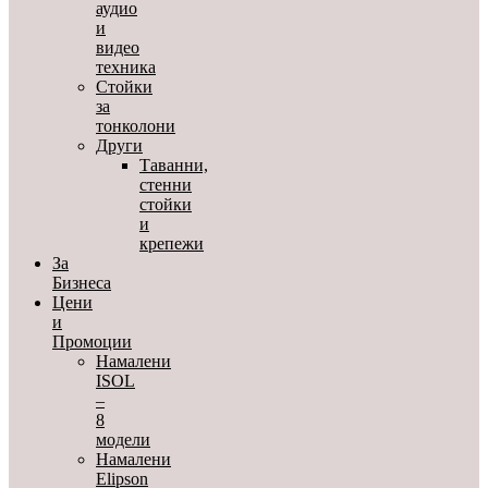
аудио
и
видео
техника
Стойки
за
тонколони
Други
Таванни,
стенни
стойки
и
крепежи
За
Бизнеса
Цени
и
Промоции
Намалени
ISOL
–
8
модели
Намалени
Elipson