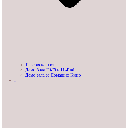
Търговска част
Демо Зала Hi-Fi и Hi-End
Демо зала за Домашно Кино
ЛЮБОПИТНО