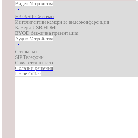
Видео Устройства
H323/SIP Системи
Интелигентни камери за видеоконференции
Камери USB/HDMI
BYOD безжична презентация
Аудио Устройства
Слушалки
SIP Телефони
Озвучителни тела
Облачни решения
Home Office