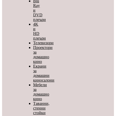
Blu
Ray
и
DVD
плеъри
4K
и
HD
плеъри
Телевизори
Проектори
за
домашно
кино
Екрани
за
домашни
киносалони
Мебели
за
домашно
кино
Таванни,
стенни
стойки