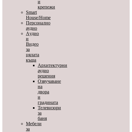
и
крепежи
Smart
House/Home
Персонално
аудио
Aудио
и
Видео
за
цялата
къща
Архитектурни
аудио
решения
Озвучаване
на
двора
и
градината
Телевизори
за
баня
Мебели
за