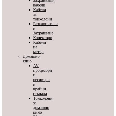
Захранващи
кабели
Кабели
за
тонколони
Разклонители
и
Захранване
Конектори
Кабели
на
метър
Домашно
кино
AV
процесори
и
ресивъри
и
крайни
стъпала
Тонколони
за
домашно
кино