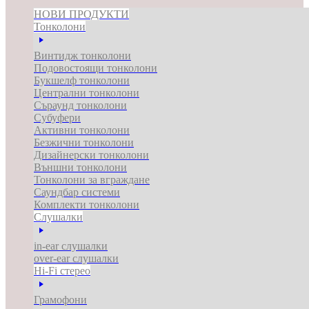
НОВИ ПРОДУКТИ
Тонколони
Винтидж тонколони
Подовостоящи тонколони
Букшелф тонколони
Централни тонколони
Съраунд тонколони
Субуфери
Активни тонколони
Безжични тонколони
Дизайнерски тонколони
Външни тонколони
Тонколони за вграждане
Саундбар системи
Комплекти тонколони
Слушалки
in-ear слушалки
over-ear слушалки
Hi-Fi стерео
Грамофони