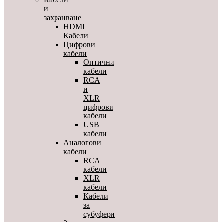
и
захранване
HDMI
Кабели
Цифрови
кабели
Оптични
кабели
RCA
и
XLR
цифрови
кабели
USB
кабели
Аналогови
кабели
RCA
кабели
XLR
кабели
Кабели
за
субуфери