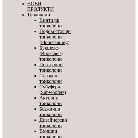
НОВИ
ПРОДУКТИ
Тонколони
Винтидж
тонколони
Подовостоящи
тонколони
(Floorstanding)
Букшелф
(Bookshelf)
тонколони
Централни
тонколони
Съраунд
тонколони
Субуфери
(Subwoofers)
Активни
тонколони
Безжични
тонколони
Дизайнерски
тонколони
Външни
тонколони