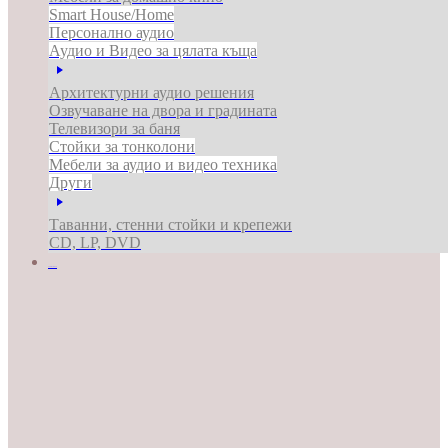
Smart House/Home
Персонално аудио
Аудио и Видео за цялата къща
Архитектурни аудио решения
Озвучаване на двора и градината
Телевизори за баня
Стойки за тонколони
Мебели за аудио и видео техника
Други
Таванни, стенни стойки и крепежи
CD, LP, DVD
ЗА БИЗНЕСА