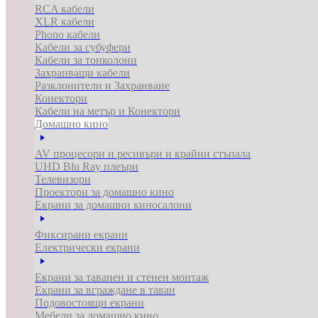
RCA кабели
XLR кабели
Phono кабели
Кабели за субуфери
Кабели за тонколони
Захранващи кабели
Разклонители и Захранване
Конектори
Кабели на метър и Конектори
Домашно кино
AV процесори и ресивъри и крайни стъпала
UHD Blu Ray плеъри
Телевизори
Проектори за домашно кино
Екрани за домашни киносалони
Фиксирани екрани
Електрически екрани
Екрани за таванен и стенен монтаж
Екрани за вграждане в таван
Подовостоящи екрани
Мебели за домашно кино