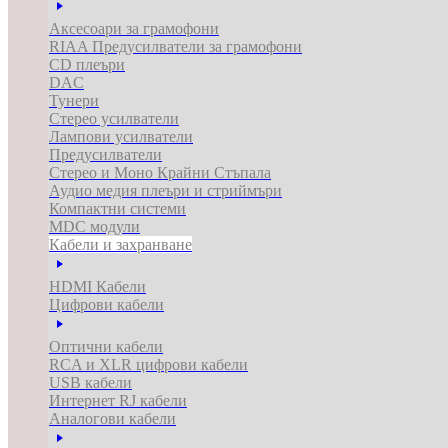
Аксесоари за грамофони
RIAA Предусилватели за грамофони
CD плеъри
DAC
Тунери
Стерео усилватели
Лампови усилватели
Предусилватели
Стерео и Моно Крайни Стъпала
Аудио медия плеъри и стриймъри
Компактни системи
MDC модули
Кабели и захранване
HDMI Кабели
Цифрови кабели
Оптични кабели
RCA и XLR цифрови кабели
USB кабели
Интернет RJ кабели
Аналогови кабели