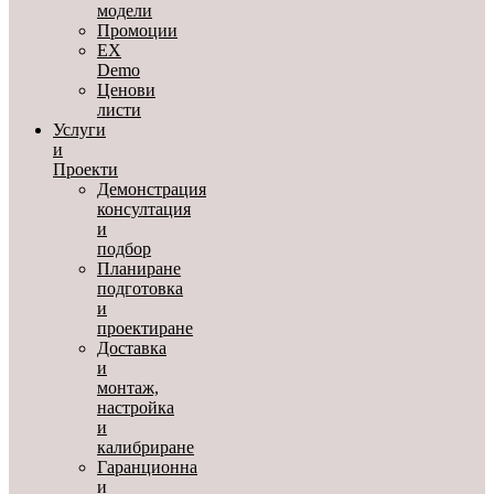
модели
Промоции
EX
Demo
Ценови
листи
Услуги
и
Проекти
Демонстрация
консултация
и
подбор
Планиране
подготовка
и
проектиране
Доставка
и
монтаж,
настройка
и
калибриране
Гаранционна
и