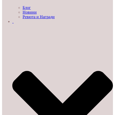
Блог
Новини
Ревюта и Награди
ЗА НАС