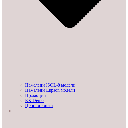
Намалени ISOL-8 модели
Намалени Elipson модели
Промоции
EX Demo
Ценови листи
УСЛУГИ И ПРОЕКТИ