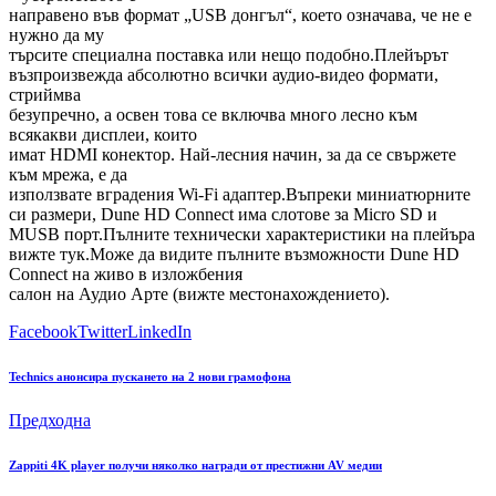
направено във формат „USB донгъл“, което означава, че не е
нужно да му
търсите специална поставка или нещо подобно.Плейърът
възпроизвежда абсолютно всички аудио-видео формати,
стриймва
безупречно, а освен това се включва много лесно към
всякакви дисплеи, които
имат HDMI конектор. Най-лесния начин, за да се свържете
към мрежа, е да
използвате вградения Wi-Fi адаптер.Въпреки миниатюрните
си размери, Dune HD Connect има слотове за Micro SD и
MUSB порт.Пълните технически характеристики на плейъра
вижте тук.Може да видите пълните възможности Dune HD
Connect на живо в изложбения
салон на Аудио Арте (вижте местонахождението).
Facebook
Twitter
LinkedIn
Technics анонсира пускането на 2 нови грамофона
Предходна
Zappiti 4K player получи няколко награди от престижни AV медии