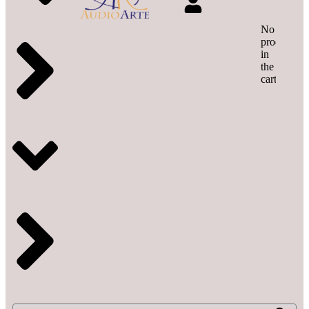
No
products
in
the
cart.