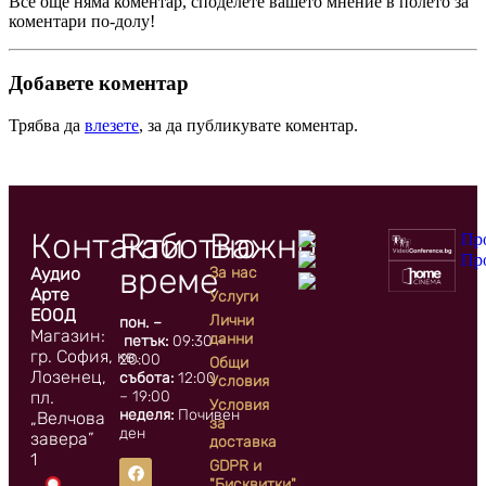
Все още няма коментар, споделете вашето мнение в полето за
коментари по-долу!
Добавете коментар
Трябва да
влезете
, за да публикувате коментар.
Контакти
Работно
Важно
време
Аудио
За нас
Арте
Услуги
ЕООД
Лични
пон. –
Магазин:
данни
петък:
09:30 –
гр. София, кв.
20:00
Общи
Лозенец,
събота:
12:00
Условия
пл.
– 19:00
Условия
неделя:
Почивен
„Велчова
за
ден
завера”
доставка
1
GDPR и
"Бисквитки"