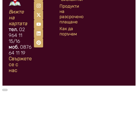
Продукти
Вижте
на
разсрочено
на
плащане
картата
Как да
тел.
02
поръчам
964 11
15/16
моб.
0876
64 11 19
Свържете
се с
нас