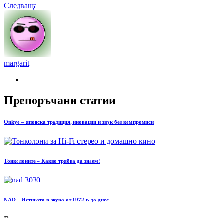
Следваща
margarit
Препоръчани статии
Onkyo – японска традиция, иновации и звук без компромиси
Тонколоните – Какво трябва да знаем!
NAD – Истината в звука от 1972 г. до днес