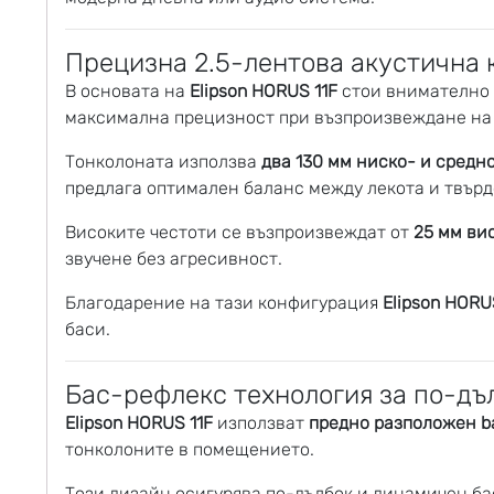
Прецизна 2.5-лентова акустична 
В основата на
Elipson HORUS 11F
стои внимателно
максимална прецизност при възпроизвеждане на 
Тонколоната използва
два 130 мм ниско- и средн
предлага оптимален баланс между лекота и твърд
Високите честоти се възпроизвеждат от
25 мм ви
звучене без агресивност.
Благодарение на тази конфигурация
Elipson HORU
баси.
Бас-рефлекс технология за по-дъ
Elipson HORUS 11F
използват
предно разположен ba
тонколоните в помещението.
Този дизайн осигурява по-дълбок и динамичен ба