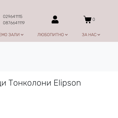
029641115
0
0876641119
ЕМО ЗАЛИ
ЛЮБОПИТНО
ЗА НАС
и Тонколони Elipson