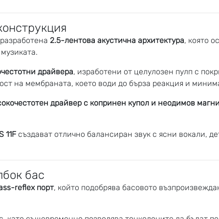
конструкция
 разработена
2.5-лентова акустична архитектура
, която 
музиката.
очестотни драйвера
, изработени от целулозен пулп с пок
ост на мембраната, което води до бърза реакция и мини
сокочестотен драйвер с копринен купол и неодимов магн
S 11F
създават отлично балансиран звук с ясни вокали, д
лбок бас
ss-reflex порт
, който подобрява басовото възпроизвежда
с, като същевременно позволява тонколоните да бъдат по