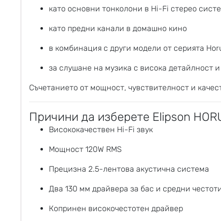
като основни тонколони в Hi-Fi стерео сист
като предни канали в домашно кино
в комбинация с други модели от серията Hor
за слушане на музика с висока детайлност 
Съчетанието от мощност, чувствителност и каче
Причини да изберете Elipson HOR
Висококачествен Hi-Fi звук
Мощност 120W RMS
Прецизна 2.5-лентова акустична система
Два 130 мм драйвера за бас и средни честот
Копринен високочестотен драйвер