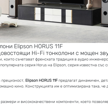
они Elipson HORUS 11F
довостоящи Hi-Fi тонколони с мощен зв
и
, които съчетават френската традиция в аудио инженер
 популярната серия Horus на
Elipson
, серия известна със
а прецизност,
Elipson HORUS 11F
предлагат динамичен, дета
домашно кино. Конструкцията им е оптимизирана така, че 
 размери и висококачествени компоненти, което позволя