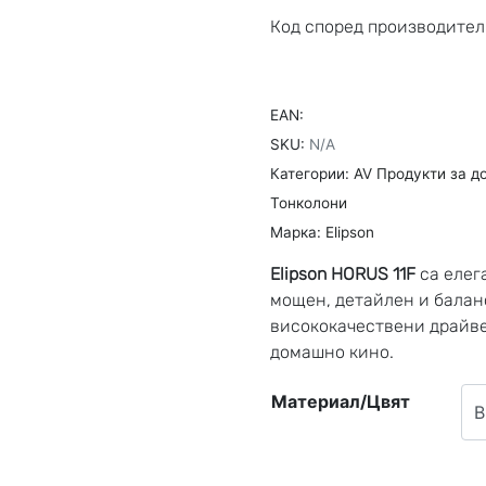
Код според производител
EAN:
SKU:
N/A
Категории:
AV Продукти за д
Тонколони
Марка:
Elipson
Elipson HORUS 11F
са елег
мощен, детайлен и балан
висококачествени драйве
домашно кино.
Материал/Цвят