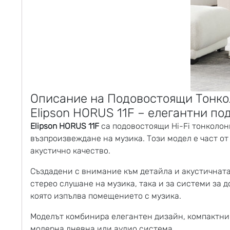
Описание на Подовостоящи Тонкол
Elipson HORUS 11F – елегантни по
Elipson HORUS 11F
са
подовостоящи Hi-Fi тонколон
възпроизвеждане на музика. Този модел е част от
акустично качество.
Създадени с внимание към детайла и акустичнат
стерео слушане на музика, така и за системи за 
която изпълва помещението с музика.
Моделът комбинира елегантен дизайн, компактни
модерна дневна или аудио система.