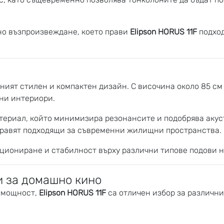
но възпроизвеждане, което прави
Elipson HORUS 11F
подход
ният стилен и компактен дизайн. С височина около 85 см
чни интериори.
териал, който минимизира резонансите и подобрява акус
 правят подходящи за съвременни жилищни пространства.
циониране и стабилност върху различни типове подови н
и за домашно кино
и мощност,
Elipson HORUS 11F
са отличен избор за различн