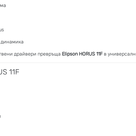
ема
us
и динамика
ствени драйвери превръща
Elipson HORUS 11F
в универсалн
US 11F
и