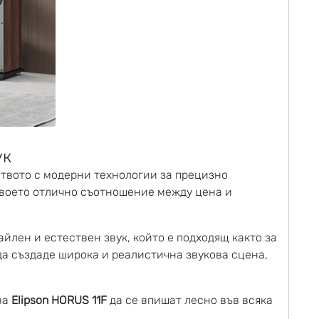
ук
ството с модерни технологии за прецизно
 своето отлично съотношение между цена и
йлен и естествен звук, който е подходящ както за
да създаде широка и реалистична звукова сцена,
ва
Elipson HORUS 11F
да се впишат лесно във всяка