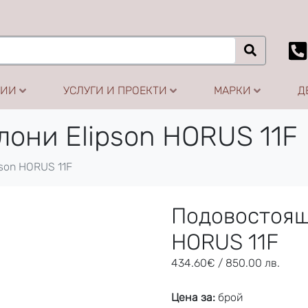
ЦИИ
УСЛУГИ И ПРОЕКТИ
МАРКИ
Д
они Elipson HORUS 11F
son HORUS 11F
Подовостоящ
HORUS 11F
434.60
€
/ 850.00 лв.
Цена за:
брой