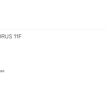
ORUS 11F
ове