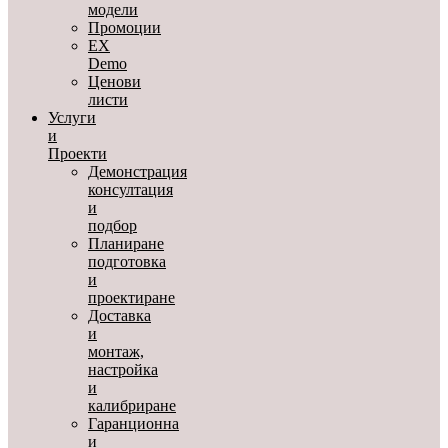
модели
Промоции
EX
Demo
Ценови
листи
Услуги
и
Проекти
Демонстрация
консултация
и
подбор
Планиране
подготовка
и
проектиране
Доставка
и
монтаж,
настройка
и
калибриране
Гаранционна
и