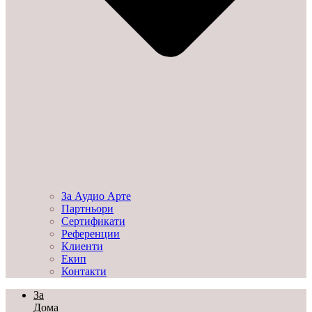
За Аудио Арте
Партньори
Сертификати
Референции
Клиенти
Екип
Контакти
За
Дома