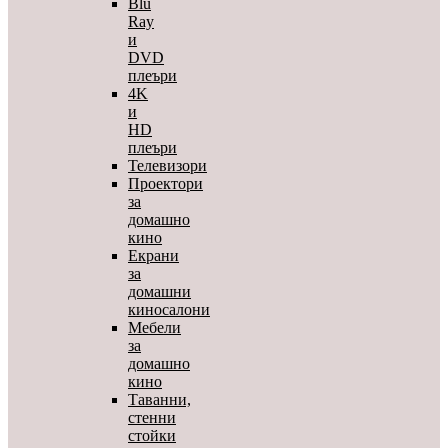
Blu
Ray
и
DVD
плеъри
4K
и
HD
плеъри
Телевизори
Проектори
за
домашно
кино
Екрани
за
домашни
киносалони
Мебели
за
домашно
кино
Таванни,
стенни
стойки