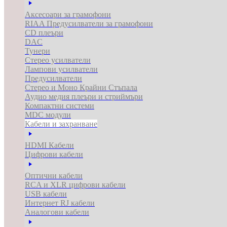
Аксесоари за грамофони
RIAA Предусилватели за грамофони
CD плеъри
DAC
Тунери
Стерео усилватели
Лампови усилватели
Предусилватели
Стерео и Моно Крайни Стъпала
Аудио медия плеъри и стриймъри
Компактни системи
MDC модули
Кабели и захранване
HDMI Кабели
Цифрови кабели
Оптични кабели
RCA и XLR цифрови кабели
USB кабели
Интернет RJ кабели
Аналогови кабели