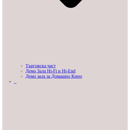
Търговска част
Демо Зала Hi-Fi и Hi-End
Демо зала за Домашно Кино
ЛЮБОПИТНО