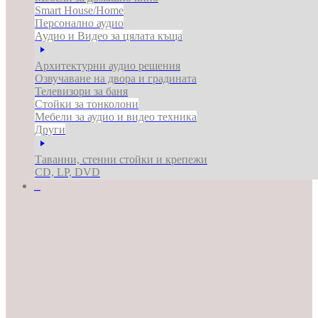
Smart House/Home
Персонално аудио
Аудио и Видео за цялата къща
Архитектурни аудио решения
Озвучаване на двора и градината
Телевизори за баня
Стойки за тонколони
Мебели за аудио и видео техника
Други
Таванни, стенни стойки и крепежи
CD, LP, DVD
ЗА БИЗНЕСА