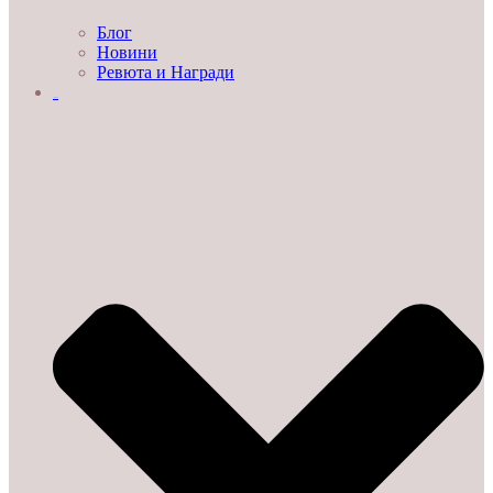
Блог
Новини
Ревюта и Награди
ЗА НАС