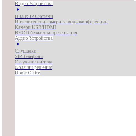
Видео Устройства
H323/SIP Системи
Интелигентни камери за видеоконференции
Камери USB/HDMI
BYOD безжична презентация
Аудио Устройства
Слушалки
SIP Телефони
Озвучителни тела
Облачни решения
Home Office