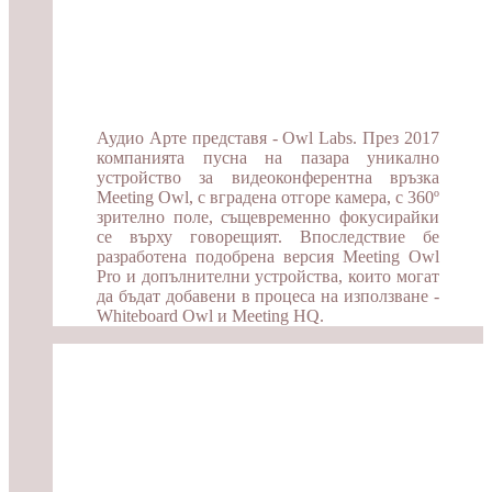
Аудио Арте представя - Owl Labs. През 2017
компанията пусна на пазара уникално
устройство за видеоконферентна връзка
Meeting Owl, с вградена отгоре камера, с 360º
зрително поле, същевременно фокусирайки
се върху говорещият. Впоследствие бе
разработена подобрена версия Meeting Owl
Pro и допълнителни устройства, които могат
да бъдат добавени в процеса на използване -
Whiteboard Owl и Meeting HQ.