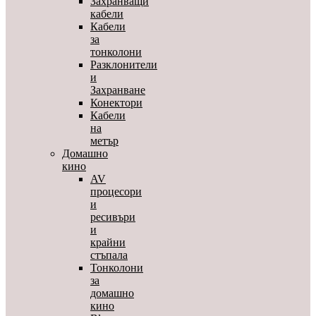
Захранващи
кабели
Кабели
за
тонколони
Разклонители
и
Захранване
Конектори
Кабели
на
метър
Домашно
кино
AV
процесори
и
ресивъри
и
крайни
стъпала
Тонколони
за
домашно
кино