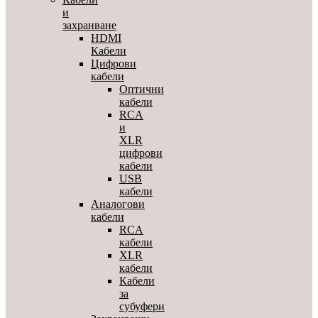
и
захранване
HDMI
Кабели
Цифрови
кабели
Оптични
кабели
RCA
и
XLR
цифрови
кабели
USB
кабели
Аналогови
кабели
RCA
кабели
XLR
кабели
Кабели
за
субуфери