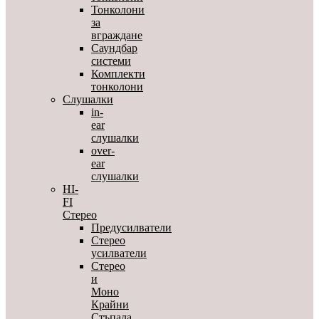
Тонколони
за
вграждане
Саундбар
системи
Комплекти
тонколони
Слушалки
in-
ear
слушалки
over-
ear
слушалки
HI-
FI
Стерео
Предусилватели
Стерео
усилватели
Стерео
и
Моно
Крайни
Стъпала