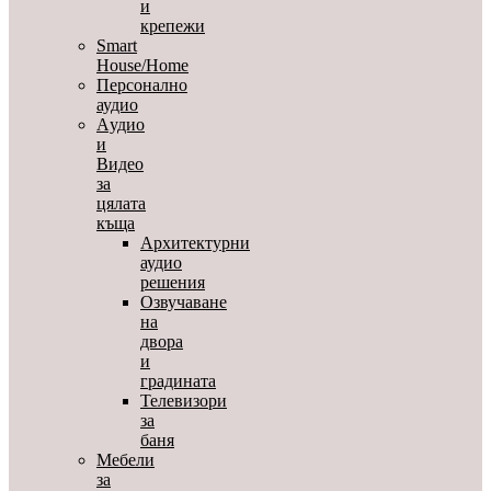
и
крепежи
Smart
House/Home
Персонално
аудио
Aудио
и
Видео
за
цялата
къща
Архитектурни
аудио
решения
Озвучаване
на
двора
и
градината
Телевизори
за
баня
Мебели
за