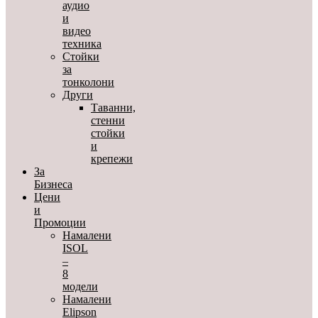
аудио
и
видео
техника
Стойки
за
тонколони
Други
Таванни,
стенни
стойки
и
крепежи
За
Бизнеса
Цени
и
Промоции
Намалени
ISOL
–
8
модели
Намалени
Elipson