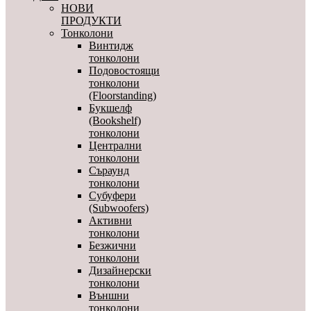
НОВИ
ПРОДУКТИ
Тонколони
Винтидж
тонколони
Подовостоящи
тонколони
(Floorstanding)
Букшелф
(Bookshelf)
тонколони
Централни
тонколони
Съраунд
тонколони
Субуфери
(Subwoofers)
Активни
тонколони
Безжични
тонколони
Дизайнерски
тонколони
Външни
тонколони