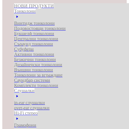
НОВИ ПРОДУКТИ
Тонколони
Винтидж тонколони
Подовостоящи тонколони
Букшелф тонколони
Централни тонколони
Съраунд тонколони
Субуфери
Активни тонколони
Безжични тонколони
Дизайнерски тонколони
Външни тонколони
Тонколони за вграждане
Саундбар системи
Комплекти тонколони
Слушалки
in-ear слушалки
over-ear слушалки
Hi-Fi стерео
Грамофони