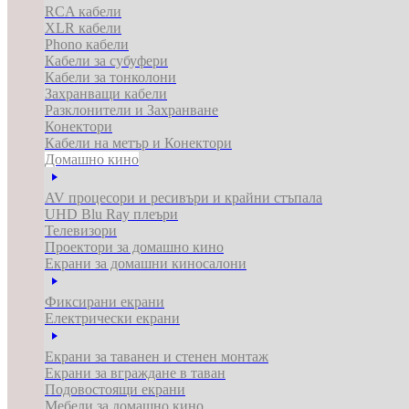
RCA кабели
XLR кабели
Phono кабели
Кабели за субуфери
Кабели за тонколони
Захранващи кабели
Разклонители и Захранване
Конектори
Кабели на метър и Конектори
Домашно кино
AV процесори и ресивъри и крайни стъпала
UHD Blu Ray плеъри
Телевизори
Проектори за домашно кино
Екрани за домашни киносалони
Фиксирани екрани
Електрически екрани
Екрани за таванен и стенен монтаж
Екрани за вграждане в таван
Подовостоящи екрани
Мебели за домашно кино