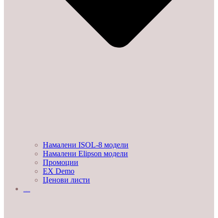
Намалени ISOL-8 модели
Намалени Elipson модели
Промоции
EX Demo
Ценови листи
УСЛУГИ И ПРОЕКТИ